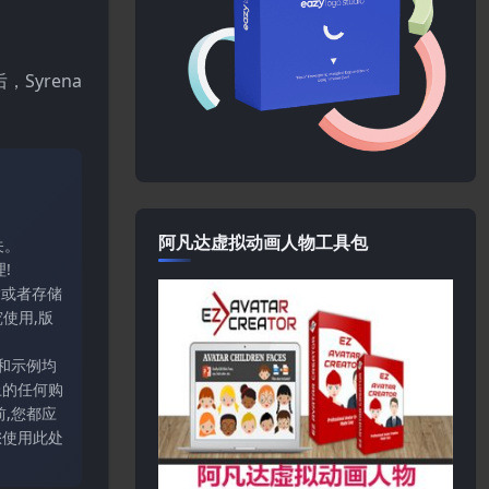
Syrena
阿凡达虚拟动画人物工具包
关。
!
输或者存储
使用,版
和示例均
上的任何购
,您都应
您使用此处