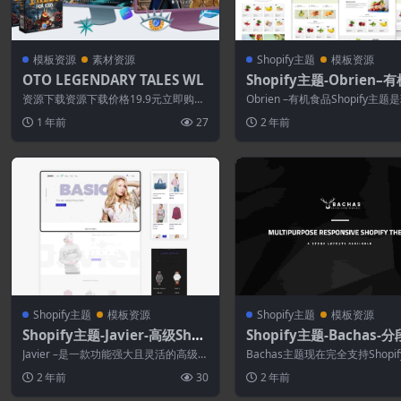
模板资源
素材资源
Shopify主题
模板资源
OTO LEGENDARY TALES WL
Shopify主题-Obrien–
品Shopify主题
资源下载资源下载价格19.9元立即购
Obrien –有机食品Shopify主
买 或 &n...
独特且响应迅速的电子商务Sho..
1 年前
27
2 年前
Shopify主题
模板资源
Shopify主题
模板资源
Shopify主题-Javier-高级Shop
Shopify主题-Bachas-
ify主题
功能Shopify主题
Javier –是一款功能强大且灵活的高级S
Bachas主题现在完全支持Shopi
hopify主题，具有响应式和视网膜...
能Sections（拖放）。 Ba...
2 年前
30
2 年前