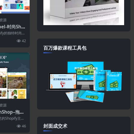
资源
bel-时尚Sho
hopify的独特时尚主
，网...
42
百万爆款课程工具包
资源
shShop–拖放
opify主题
的Shopify主
，可以通过混
封面成交术
46