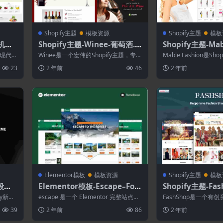
Shopify主题
模板资源
Shopify主题
模板
有机食
Shopify主题-Winee-葡萄酒.
Shopify主题-Ma
酒庄Shopify主题
pify主题
题是现代，
Winee是一个宏伟的Shopify主题，专门
Mable Fashion是S
.
为葡萄酒，食品和饮料商店创建。通
题，是为在线商店创建的
23
2 年前
46
2 年前
过...
Elementor模板
模板资源
Shopify主题
模板
分段多
Elementor模板-Escape–For
Shopify主题-Fa
est Travel Adventure Elem
Bootstrap 4 Sh
fy新功
escape 是一个 Elementor 完整站点工
FashShop是一个有创意
entor Pro 完整站点模板套件
具包，用于快速轻松地为您的冒...
题，它具有一百个选项
39
2 年前
86
2 年前
合...