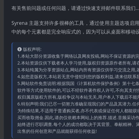
有关售前问题或任何问题，请通过快速支持邮件联系我们…
Syrena 主题支持许多很棒的工具，通过使用主题选项启用
中的每个元素都是完全响应式的，因为可以从桌面和移动
版权声明:
1.本站大部分资源收集于网络以及网友投稿,网站不保证资源的
2.本站资源仅供下载者本人学习使用,版权归资源原作者所有,请
3.本站纯属为分享资源站点,网站内所有资源仅供学习交流之用,
4.如您是版权方,本站若无意中侵犯到您的版权利益,请来信联系我们E-
5.网站软件免责说明:根据我国《计算机软件保护条例》第十七
软件等方式使用软件的,可以不经软件著作权人许可,不向其支付
权归属原版权方所有,版权争议与本站无关,用户本人下载后不能用
6.特别声明:我们已尽一切努力准确呈现我们的产品及其潜力.
为特殊结果,不适用于普通购买者,亦不代表或保证任何人都能获
买而收取佣金.因此,请勿仅依赖本网站上的推荐.描述.音频采
始终进行尽职调查.每个人的成功都取决于其背景、奉献精神、渴
出售的任何创意和产品就能获得任何收益!