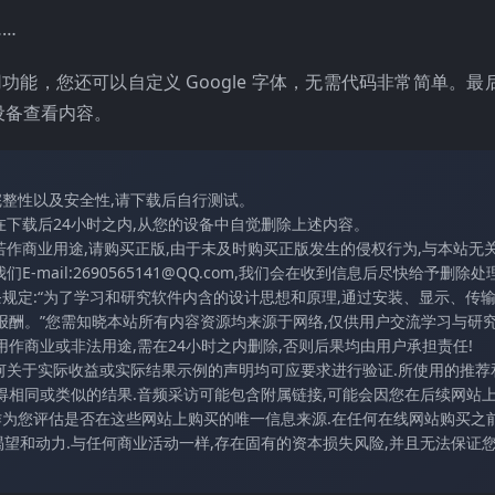
…
功能，您还可以自定义 Google 字体，无需代码非常简单。最后，
设备查看内容。
完整性以及安全性,请下载后自行测试。
在下载后24小时之内,从您的设备中自觉删除上述内容。
若作商业用途,请购买正版,由于未及时购买正版发生的侵权行为,与本站无
mail:2690565141@QQ.com,我们会在收到信息后尽快给予删除处理
条规定:“为了学习和研究软件内含的设计思想和原理,通过安装、显示、传
报酬。”您需知晓本站所有内容资源均来源于网络,仅供用户交流学习与研究
作商业或非法用途,需在24小时之内删除,否则后果均由用户承担责任!
任何关于实际收益或实际结果示例的声明均可应要求进行验证.所使用的推荐
得相同或类似的结果.音频采访可能包含附属链接,可能会因您在后续网站
访作为您评估是否在这些网站上购买的唯一信息来源.在任何在线网站购买之前
望和动力.与任何商业活动一样,存在固有的资本损失风险,并且无法保证