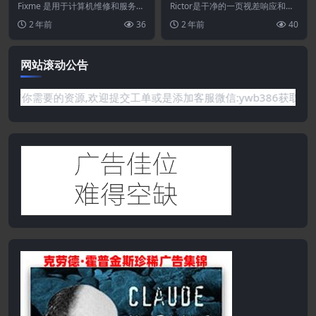
维修服务Elementor模板套
一页多用途模板
Fixme 是用于计算机维修和服务网
Rictor是干净的一页视差响应和视
件
站的 Elementor 模板工具包。该
网膜就绪的 HTML 模板。它可用
2 年前
36
2 年前
40
模板...
于多种用途...
网站滚动公告
要的资源,欢迎提交工单或是添加客服微信:ywb386获取帮助！