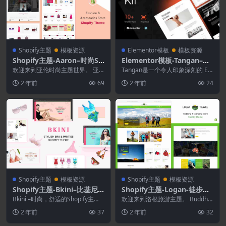
Shopify主题
模板资源
Elementor模板
模板资源
Shopify主题-Aaron–时尚Sh
Elementor模板-Tangan–极
opify主题
简投资组合 Elementor Pro
欢迎来到亚伦时尚主题世界。 亚
Tangan是一个令人印象深刻的 Ele
伦时尚主题是由Designthemes
模板套件
mentor Pro 模板工具包，适用
2 年前
69
2 年前
24
（在Shop...
于...
Shopify主题
模板资源
Shopify主题
模板资源
Shopify主题-Bkini–比基尼S
Shopify主题-Logan-徒步与
hopify主题
露营商店Shopify主题
Bkini –时尚，舒适的Shopify主
欢迎来到洛根旅游主题。 Buddhat
题，专门为女性内衣电子商务网站
hemes的Logan主题专为徒步旅行
2 年前
37
2 年前
32
设计。以...
者，...