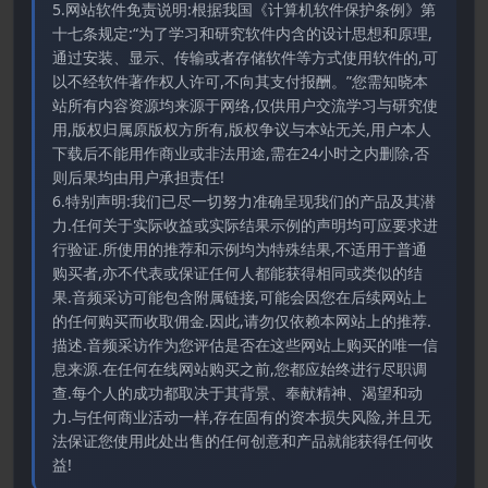
5.网站软件免责说明:根据我国《计算机软件保护条例》第
十七条规定:“为了学习和研究软件内含的设计思想和原理,
通过安装、显示、传输或者存储软件等方式使用软件的,可
以不经软件著作权人许可,不向其支付报酬。”您需知晓本
站所有内容资源均来源于网络,仅供用户交流学习与研究使
用,版权归属原版权方所有,版权争议与本站无关,用户本人
下载后不能用作商业或非法用途,需在24小时之内删除,否
则后果均由用户承担责任!
6.特别声明:我们已尽一切努力准确呈现我们的产品及其潜
力.任何关于实际收益或实际结果示例的声明均可应要求进
行验证.所使用的推荐和示例均为特殊结果,不适用于普通
购买者,亦不代表或保证任何人都能获得相同或类似的结
果.音频采访可能包含附属链接,可能会因您在后续网站上
的任何购买而收取佣金.因此,请勿仅依赖本网站上的推荐.
描述.音频采访作为您评估是否在这些网站上购买的唯一信
息来源.在任何在线网站购买之前,您都应始终进行尽职调
查.每个人的成功都取决于其背景、奉献精神、渴望和动
力.与任何商业活动一样,存在固有的资本损失风险,并且无
法保证您使用此处出售的任何创意和产品就能获得任何收
益!