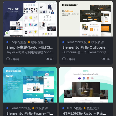
Shopify主题
模板资源
Elementor模板
模板资源
Shopify主题-Taylor–现代Sh
Elementor模板-Outbone–
opify时尚主题
Outbond活动和冒险之旅Ele
Taylor – 时尚定制服装裁缝 Shopif
Outboune 是一个 Elementor 模板
y 主题 时尚多用途商店 Sho...
mentor模板套件
套件，适用于 Adventur...
2 年前
40
2 年前
34
Elementor模板
模板资源
HTML5模板
模板资源
Elementor模板-Fixme–电脑
HTML5模板-Rictor–响应式