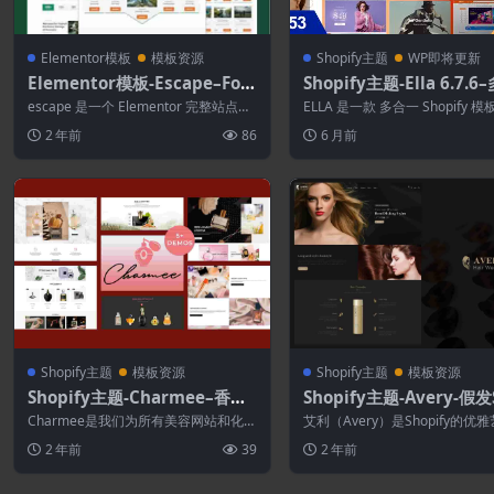
Elementor模板
模板资源
Shopify主题
WP即将更新
Elementor模板-Escape–For
Shopify主题-Ella 6.7.6
est Travel Adventure Elem
途Shopify主题操作系统 2
escape 是一个 Elementor 完整站点工
ELLA 是一款 多合一 Shopify 模
entor Pro 完整站点模板套件
具包，用于快速轻松地为您的冒...
有多种布局和样式，可让您创建..
2 年前
86
6 月前
Shopify主题
模板资源
Shopify主题
模板资源
Shopify主题-Charmee–香水
Shopify主题-Avery-假发
和化妆品Shopify主题
ify主题
Charmee是我们为所有美容网站和化妆
艾利（Avery）是Shopify的优
品商店设计的真正令人惊叹的电子商务
素，带有光滑，光滑的设计，非
2 年前
39
2 年前
主题。...
合...