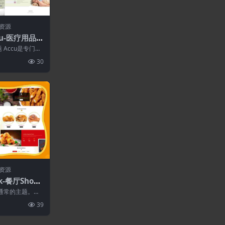
资源
ccu-医疗用品商
题 Accu是专门为
hopi...
30
资源
k-餐厅Shopi
题不是通常的主题。它
设计工具。对
39