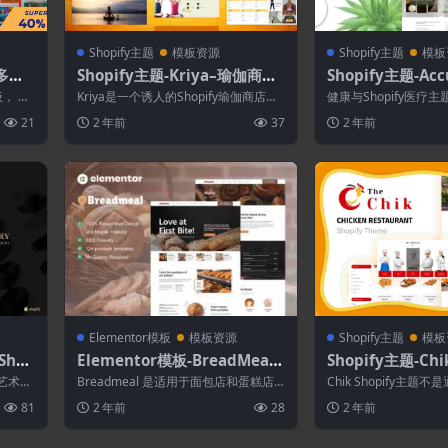
Shopify主题
模板资源
Shopify主题
模板
–多用
Shopify主题-Kriya–瑜伽商店,
Shopify主题-A
.0
普拉提商店Shopify主题
店Shopify主题
板， 具
Kriya是一个诱人的Shopify瑜伽商店设
健康与Shopify医疗主
.
计，专为销售瑜伽，健身房和健身产
针灸网站创建的简单谦虚的S
21
2 年前
37
2 年前
品...
Elementor模板
模板资源
Shopify主题
模板
Shop
Elementor模板-BreadMeal–
Shopify主题-Chi
面包店和蛋糕元素模板套件
fy商店主题
雅艺术元
Breadmeal 是适用于面包店和蛋糕店
Chik Shopify主
常适
网站的漂亮 Elementor 模板套...
是一个功能强大的在线
81
2 年前
28
2 年前
于...