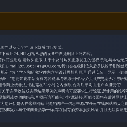
完整性以及安全性,请下载后自行测试。
在下载后24小时之内,从您的设备中自觉删除上述内容。
若作商业用途,请购买正版,由于未及时购买正版发生的侵权行为,与本站无
mail:2690565141@QQ.com,我们会在收到信息后尽快给予删除处理
条规定:“为了学习和研究软件内含的设计思想和原理,通过安装、显示、传
报酬。”您需知晓本站所有内容资源均来源于网络,仅供用户交流学习与研究
作商业或非法用途,需在24小时之内删除,否则后果均由用户承担责任!
任何关于实际收益或实际结果示例的声明均可应要求进行验证.所使用的推荐
得相同或类似的结果.音频采访可能包含附属链接,可能会因您在后续网站
访作为您评估是否在这些网站上购买的唯一信息来源.在任何在线网站购买之前
望和动力.与任何商业活动一样,存在固有的资本损失风险,并且无法保证