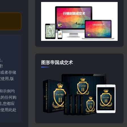
关。
图形帝国成交术
!
输或者存储
使用,版
和示例均
上的任何购
,您都应
您使用此处