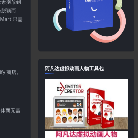
将元素拖放到
会脱颖而
art 只需
阿凡达虚拟动画人物工具包
y 商店。
字体而无需