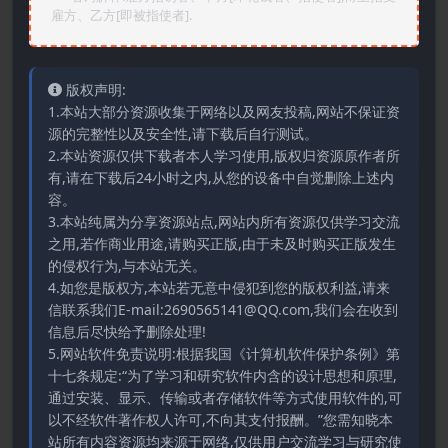
雇方、乙方[即被指使者].
版权声明:
1.本站大部分资源收集于网络以及网友投稿,网站不保证资
源的完整性以及安全性,请下载后自行测试。
2.本站资源仅供下载者本人学习使用,版权归资源原作者所
有,请在下载后24小时之内,从您的设备中自觉删除上述内
容。
3.本站纯属为分享资源站点,网站内所有资源仅供学习交流
之用,若作商业用途,请购买正版,由于未及时购买正版发生
的侵权行为,与本站无关。
4.如您是版权方,本站若无意中侵犯到您的版权利益,请来
信联系我们E-mail:2690565141@QQ.com,我们会在收到
信息后尽快给予删除处理!
5.网站软件免责说明:根据我国《计算机软件保护条例》第
十七条规定:“为了学习和研究软件内含的设计思想和原理,
通过安装、显示、传输或者存储软件等方式使用软件的,可
以不经软件著作权人许可,不向其支付报酬。”您需知晓本
站所有内容资源均来源于网络,仅供用户交流学习与研究使