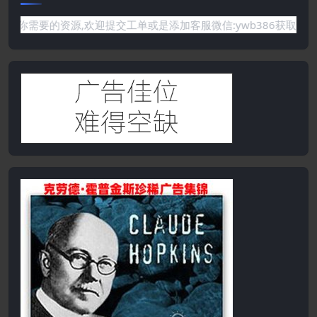
需要的资源,欢迎提交工单或是添加客服微信:ywb386获取帮助！