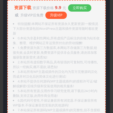
资源下载
9.9
资源下载价格
元
立即购买
或
升级VIP后免费
升级VIP
特别提醒:本网站不保证所有资源永久更新资源!一般情况
下大部分资源包括WordPress主题和插件资源等随时都在更
新
0.本站为非盈利性网站,所有虚拟产品标注的价格为站长收
集、整理、维护网站正常运营所付出的劳动报酬!
1.免费资源为第三方数据库,本网站不存储第三方数据,链
接失效,会及时更新,免费资源不提供非会员服务,请勿添加客
服获取更新需求,请悉知!
2.本站所有虚拟数字商品,具有较强的可复制性,可传播性,
所以一经购买,概不退款,请悉知!
3.本站所有WP主题或插件的汉化均为官方完整源码汉化
而成并对汉化后的简体汉化进行测试!
4.本站不提供任何源码(WP主题或插件)的授权许可证/破
解或解密/后续升级和安装使用的相关服务!
5.本站所有资源,仅用作学习研究使用,请下载后24小时内
删除,支持正版,勿用作商业用途!
6.因代码可变性,不保证兼容所有浏览器.不保证兼容所有
WP版本.不保证兼容您安装的其他源码!
7.本站保证所有源码(WP主题或插件)的完整性,但不含授权