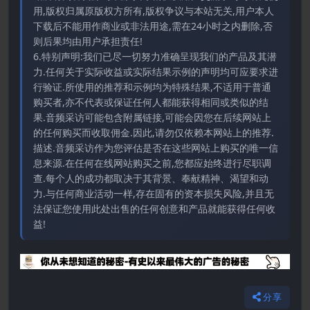
用,版权归属原版权方所有,版权争议与本站无关,用户本人
下载后不能用作商业或非法用途,需在24小时之内删除,否
则后果均由用户承担责任!
6.特别声明:我们已尽一切努力准确呈现我们的产品及其潜
力.任何关于实际收益或实际结果示例的声明均可应要求进
行验证.所使用的推荐和示例均为特殊结果,不适用于普通
购买者,亦不代表或保证任何人都能获得相同或类似的结
果.音频采访可能包含附属链接,可能会因您在后续网站上
的任何购买而收取佣金.因此,请勿仅依赖本网站上的推荐.
描述.音频采访作为您评估是否在这些网站上购买的唯一信
息来源.在任何在线网站购买之前,您都应始终进行尽职调
查.每个人的成功都取决于其背景、奉献精神、渴望和动
力.与任何商业活动一样,存在固有的资本损失风险,并且无
法保证您使用此处出售的任何创意和产品就能获得任何收
益!
分享