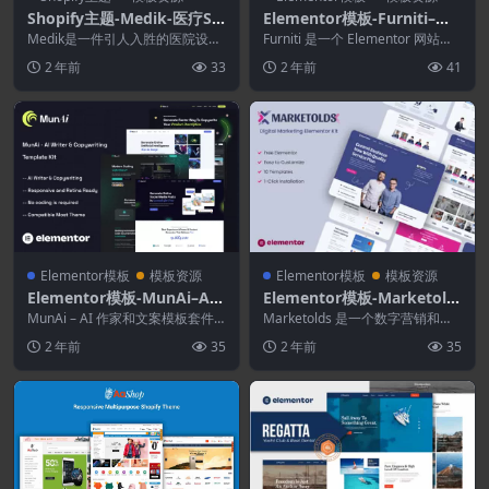
Shopify主题-Medik-医疗Sh
Elementor模板-Furniti–家
opify主题
具和家居装饰商店Elemento
Medik是一件引人入胜的医院设
Furniti 是一个 Elementor 网站模
备，Medical Store Shopify主...
r Pro模板套件
板套件，专为希望为您的家具、
2 年前
33
2 年前
41
室...
Elementor模板
模板资源
Elementor模板
模板资源
Elementor模板-MunAi–AI
Elementor模板-Marketold
作家和文案应用程序Elemen
s–数字营销元素模板工具包
MunAi – AI 作家和文案模板套件
Marketolds 是一个数字营销和业
tor模板套件
是一款 Elementor 模板套件，非...
务模板工具包，专为希望展示其工
2 年前
35
2 年前
35
作、服务和...