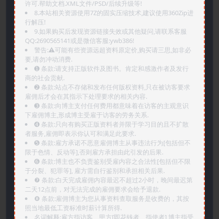
许可.帮助文档.XML文件/PSD/后续升级等!
8.本站相关资源使用7Z的固实压缩技术,建议使用360Zip进
行解压!
9.如果购买后发现资源链接失效或其他疑问,请联系客服
QQ:2690565141或是微信客服:ywb386!
警告:⚠️可能有些资源远超资料原定价,购买请三思,如非必
要,请勿冲动消费.
➊️ 条款:请支持正版软件及图书。肯定和感激作者及发行
商的社会贡献.
➋️ 条款:站点不存储和发布任何版权资料,只在被访客要求
雇佣后才会在其指示下处理要求的相关内容.
➌️ 条款:向博主支付任何费用都意味着在访客的主观意识
下雇佣博主,形成博主受雇于访客的劳务关系.
➍️ 条款:只向有购买正版资料者并限于学习目的且不扩散
者服务,雇佣即表示你认可和满足此要求.
➎ 条款:雇方承诺不恶意雇佣博主从事违法行为[包括但不
限于色情、反动等],否则雇方承担由此引发的后果.
➏️ 条款:博主也不负责鉴别受雇内容之合法性[包括但不限
于分裂、犯罪等], 雇方需自行鉴别和承担相关后果.
❼ 条款:白天完成雇佣内容最迟不超过2小时，晚间最迟第
二天12点前，对无法完成的雇佣要求会给予退款.
❽ 条款:雇佣博主为您从事资料查取服务是收费的，其按
照当地最低工资标准时薪计算所得.
名词解释:雇方指访客、甲方[即花钱者、指使者],博主指受