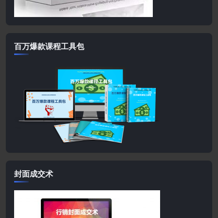
百万爆款课程工具包
封面成交术