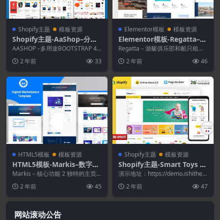
Shopify主题
模板资源
Elementor模板
模板资源
Shopify主题-AaShop–分段B
Elementor模板-Regatta–游
ootstrap 4 Shopify主题
艇俱乐部和船只租赁Elemen
AASHOP –多用途BOOTSTRAP 4
Regatta – 游艇俱乐部和船只租赁
为建造任何商店而选择主题–准备
tor模板套件
Elementor 模板套件。Rega...
2 年前
33
2 年前
46
就绪！...
HTML5模板
模板资源
Shopify主题
模板资源
HTML5模板-Markis–数字市
Shopify主题-Smart Toys St
场模板
ore Shopify主题
Markis – 核心功能 2 独特的主页
演示地址：https://demo.ishithem
版本 15+ 个有效的 HTML5 文...
es.com/shopify...
2 年前
45
2 年前
47
网站滚动公告