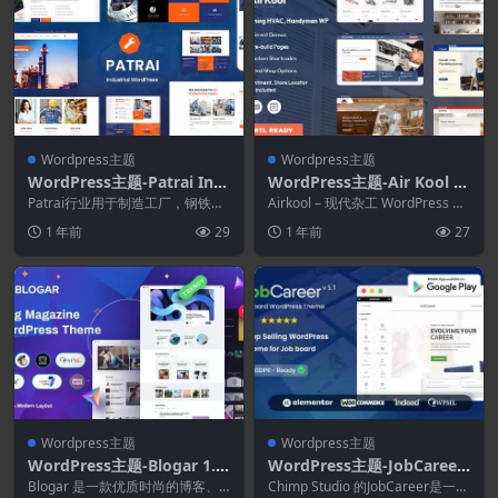
Wordpress主题
Wordpress主题
WordPress主题-Patrai Ind
WordPress主题-Air Kool 1.
ustry 2.6-工业WordPress主
1.0–空调HVAC.WordPress
Patrai行业用于制造工厂，钢铁
Airkool – 现代杂工 WordPress 主
题
厂，工程，实验室，制造业，钢铁
杂工主题
题，适用于空调服...
1 年前
29
1 年前
27
行业，石油和天然...
Wordpress主题
Wordpress主题
WordPress主题-Blogar 1.3.
WordPress主题-JobCareer
4–博客杂志WordPress主题
7.3.0–求职板响应式WordPr
Blogar 是一款优质时尚的博客、
Chimp Studio 的JobCareer是一个