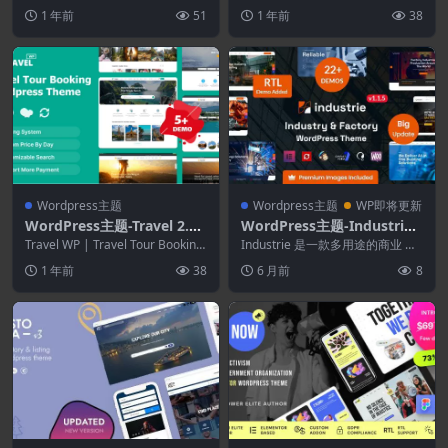
杂志和博客 WordPress 主题，具
ess主题
完整的求职板 WordPre...
1 年前
51
1 年前
38
有超...
Wordpress主题
Wordpress主题
WP即将更新
WordPress主题-Travel 2.1.
WordPress主题-Industrie
3–旅游预订WordPress主题
1.6.1–工厂与工业WordPres
Travel WP | Travel Tour Booking
Industrie 是一款多用途的商业 Wo
WordPres...
s主题
rdPress 主题。该主题内置 2...
1 年前
38
6 月前
8