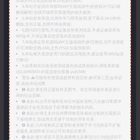
而成并对汉化后的简体汉化进行测试!
4.本站不提供任何源码(WP主题或插件)的授权许可证/破
解或解密/后续升级和安装使用的相关服务!
5.本站所有资源,仅用作学习研究使用,请下载后24小时内
删除,支持正版,勿用作商业用途!
6.因代码可变性,不保证兼容所有浏览器.不保证兼容所有
WP版本.不保证兼容您安装的其他源码!
7.本站保证所有源码(WP主题或插件)的完整性,但不含授权
许可.帮助文档.XML文件/PSD/后续升级等!
8.本站相关资源使用7Z的固实压缩技术,建议使用360Zip进
行解压!
9.如果购买后发现资源链接失效或其他疑问,请联系客服
QQ:2690565141或是微信客服:ywb386!
警告:⚠️可能有些资源远超资料原定价,购买请三思,如非必
要,请勿冲动消费.
➊️ 条款:请支持正版软件及图书。肯定和感激作者及发行
商的社会贡献.
➋️ 条款:站点不存储和发布任何版权资料,只在被访客要求
雇佣后才会在其指示下处理要求的相关内容.
➌️ 条款:向博主支付任何费用都意味着在访客的主观意识
下雇佣博主,形成博主受雇于访客的劳务关系.
➍️ 条款:只向有购买正版资料者并限于学习目的且不扩散
者服务,雇佣即表示你认可和满足此要求.
➎ 条款:雇方承诺不恶意雇佣博主从事违法行为[包括但不