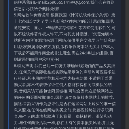
信联系我们E-mail:2690565141@QQ.com,我们会在收到
信息后尽快给予删除处理!
5.网站软件免责说明:根据我国《计算机软件保护条例》第
十七条规定:“为了学习和研究软件内含的设计思想和原理,
通过安装、显示、传输或者存储软件等方式使用软件的,可
以不经软件著作权人许可,不向其支付报酬。”您需知晓本
站所有内容资源均来源于网络,仅供用户交流学习与研究使
用,版权归属原版权方所有,版权争议与本站无关,用户本人
下载后不能用作商业或非法用途,需在24小时之内删除,否
则后果均由用户承担责任!
6.特别声明:我们已尽一切努力准确呈现我们的产品及其潜
力.任何关于实际收益或实际结果示例的声明均可应要求进
行验证.所使用的推荐和示例均为特殊结果,不适用于普通
购买者,亦不代表或保证任何人都能获得相同或类似的结
果.音频采访可能包含附属链接,可能会因您在后续网站上
的任何购买而收取佣金.因此,请勿仅依赖本网站上的推荐.
描述.音频采访作为您评估是否在这些网站上购买的唯一信
息来源.在任何在线网站购买之前,您都应始终进行尽职调
查.每个人的成功都取决于其背景、奉献精神、渴望和动
力.与任何商业活动一样,存在固有的资本损失风险,并且无
法保证您使用此处出售的任何创意和产品就能获得任何收