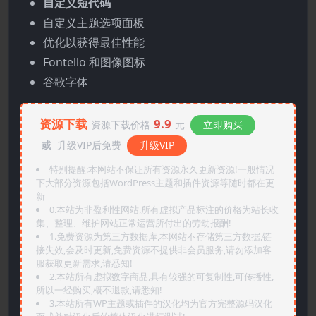
自定义短代码
自定义主题选项面板
优化以获得最佳性能
Fontello 和图像图标
谷歌字体
资源下载
9.9
资源下载价格
元
立即购买
或
升级VIP后免费
升级VIP
特别提醒:本网站不保证所有资源永久更新资源!一般情况
下大部分资源包括WordPress主题和插件资源等随时都在更
新
0.本站为非盈利性网站,所有虚拟产品标注的价格为站长收
集、整理、维护网站正常运营所付出的劳动报酬!
1.免费资源为第三方数据库,本网站不存储第三方数据,链
接失效,会及时更新,免费资源不提供非会员服务,请勿添加客
服获取更新需求,请悉知!
2.本站所有虚拟数字商品,具有较强的可复制性,可传播性,
所以一经购买,概不退款,请悉知!
3.本站所有WP主题或插件的汉化均为官方完整源码汉化