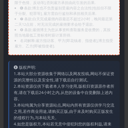
限于色情、反动等],否则雇方承担由此引发的后果.
➏️ 条款:博主也不负责鉴别受雇内容之合法性[包括但不限
于分裂、犯罪等], 雇方需自行鉴别和承担相关后果.
❼ 条款:白天完成雇佣内容最迟不超过2小时，晚间最迟第
二天12点前，对无法完成的雇佣要求会给予退款.
❽ 条款:雇佣博主为您从事资料查取服务是收费的，其按
照当地最低工资标准时薪计算所得.
名词解释:雇方指访客、甲方[即花钱者、指使者],博主指受
雇方、乙方[即被指使者].
版权声明:
1.本站大部分资源收集于网络以及网友投稿,网站不保证资
源的完整性以及安全性,请下载后自行测试。
2.本站资源仅供下载者本人学习使用,版权归资源原作者所
有,请在下载后24小时之内,从您的设备中自觉删除上述内
容。
3.本站纯属为分享资源站点,网站内所有资源仅供学习交流
之用,若作商业用途,请购买正版,由于未及时购买正版发生
的侵权行为,与本站无关。
4.如您是版权方,本站若无意中侵犯到您的版权利益,请来