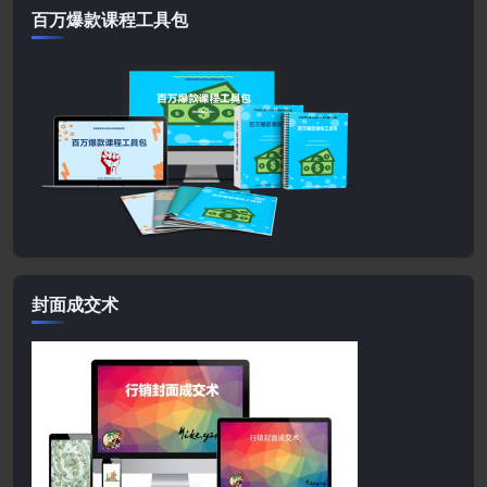
百万爆款课程工具包
封面成交术