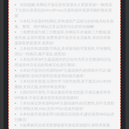
特别提醒:本网站不保证所有资源永久更新资源!一般情况
下大部分资源包括WordPress主题和插件资源等随时都在更
新
0.本站为非盈利性网站,所有虚拟产品标注的价格为站长收
集、整理、维护网站正常运营所付出的劳动报酬!
1.免费资源为第三方数据库,本网站不存储第三方数据,链
接失效,会及时更新,免费资源不提供非会员服务,请勿添加客
服获取更新需求,请悉知!
2.本站所有虚拟数字商品,具有较强的可复制性,可传播性,
所以一经购买,概不退款,请悉知!
3.本站所有WP主题或插件的汉化均为官方完整源码汉化
而成并对汉化后的简体汉化进行测试!
4.本站不提供任何源码(WP主题或插件)的授权许可证/破
解或解密/后续升级和安装使用的相关服务!
5.本站所有资源,仅用作学习研究使用,请下载后24小时内
删除,支持正版,勿用作商业用途!
6.因代码可变性,不保证兼容所有浏览器.不保证兼容所有
WP版本.不保证兼容您安装的其他源码!
7.本站保证所有源码(WP主题或插件)的完整性,但不含授权
许可.帮助文档.XML文件/PSD/后续升级等!
8.本站相关资源使用7Z的固实压缩技术,建议使用360Zip进
行解压!
9.如果购买后发现资源链接失效或其他疑问,请联系客服