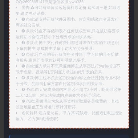
QQ:2690565141或是微信客服:ywb386!
警告:⚠️可能有些资源远超资料原定价,购买请三思,如非必
要,请勿冲动消费.
➊️ 条款:请支持正版软件及图书。肯定和感激作者及发行
商的社会贡献.
➋️ 条款:站点不存储和发布任何版权资料,只在被访客要求
雇佣后才会在其指示下处理要求的相关内容.
➌️ 条款:向博主支付任何费用都意味着在访客的主观意识
下雇佣博主,形成博主受雇于访客的劳务关系.
➍️ 条款:只向有购买正版资料者并限于学习目的且不扩散
者服务,雇佣即表示你认可和满足此要求.
➎ 条款:雇方承诺不恶意雇佣博主从事违法行为[包括但不
限于色情、反动等],否则雇方承担由此引发的后果.
➏️ 条款:博主也不负责鉴别受雇内容之合法性[包括但不限
于分裂、犯罪等], 雇方需自行鉴别和承担相关后果.
❼ 条款:白天完成雇佣内容最迟不超过2小时，晚间最迟第
二天12点前，对无法完成的雇佣要求会给予退款.
❽ 条款:雇佣博主为您从事资料查取服务是收费的，其按
照当地最低工资标准时薪计算所得.
名词解释:雇方指访客、甲方[即花钱者、指使者],博主指受
雇方、乙方[即被指使者].