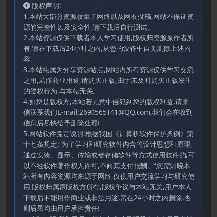
版权声明:
1.本站大部分资源收集于网络以及网友投稿,网站不保证资
源的完整性以及安全性,请下载后自行测试。
2.本站资源仅供下载者本人学习使用,版权归资源原作者所
有,请在下载后24小时之内,从您的设备中自觉删除上述内
容。
3.本站纯属为分享资源站点,网站内所有资源仅供学习交流
之用,若作商业用途,请购买正版,由于未及时购买正版发生
的侵权行为,与本站无关。
4.如您是版权方,本站若无意中侵犯到您的版权利益,请来
信联系我们E-mail:2690565141@QQ.com,我们会在收到
信息后尽快给予删除处理!
5.网站软件免责说明:根据我国《计算机软件保护条例》第
十七条规定:“为了学习和研究软件内含的设计思想和原理,
通过安装、显示、传输或者存储软件等方式使用软件的,可
以不经软件著作权人许可,不向其支付报酬。”您需知晓本
站所有内容资源均来源于网络,仅供用户交流学习与研究使
用,版权归属原版权方所有,版权争议与本站无关,用户本人
下载后不能用作商业或非法用途,需在24小时之内删除,否
则后果均由用户承担责任!