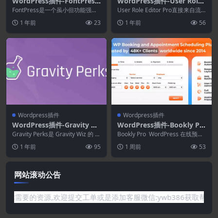
WordPress插件-FontPress
WordPress插件-User Role
3.4.3–WordPress字体管理
Editor Pro 4.64.8
FontPress是一个虽小但功能强大
User Role Editor Pro直接来自流
器
的排版工具，可轻松增强您的主
行的 User Role Ed...
1 年前
23
1 年前
56
题，几乎管理任...
Wordpress插件
Wordpress插件
WordPress插件-Gravity Pe
WordPress插件-Bookly Pr
rks 2.3.15–重力形式插件变
o 10.3–预约和安排软件系统
Gravity Perks是 Gravity Wiz 的 W
Bookly Pro WordPress 在线预订
得简单
ordPress 插...
和日程安排：完全可定制的预订...
1 年前
95
1 周前
53
网站滚动公告
要的资源,欢迎提交工单或是添加客服微信:ywb386获取帮助！