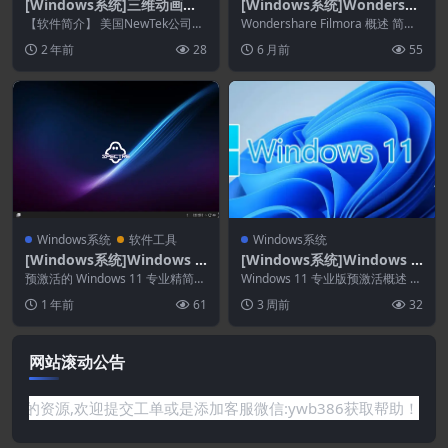
[Windows系统]三维动画制
[Windows系统]Wondersha
作软件 NewTek LightWave
re Filmora 15.2.5.17803
【软件简介】 美国NewTek公司开
Wondershare Filmora 概述 简化
3D 2020.0.3 Win/Mac
发的LightWave 3D是一款高性价
视频编辑 – 点燃...
2 年前
28
6 月前
55
比的...
Windows系统
软件工具
Windows系统
[Windows系统]Windows 1
[Windows系统]Windows 1
1 专业精简版
1 Professional Preactivate
预激活的 Windows 11 专业精简版
Windows 11 专业版预激活概述 W
ISO。新的 Windows 11 ...
d
indows 11Pro 采用全新设计...
1 年前
61
3 周前
32
网站滚动公告
没有你需要的资源,欢迎提交工单或是添加客服微信:ywb386获取