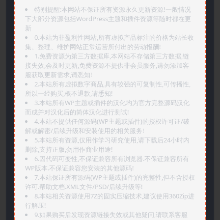
特别提醒:本网站不保证所有资源永久更新资源!一般情况
下大部分资源包括WordPress主题和插件资源等随时都在更
新
0.本站为非盈利性网站,所有虚拟产品标注的价格为站长收
集、整理、维护网站正常运营所付出的劳动报酬!
1.免费资源为第三方数据库,本网站不存储第三方数据,链
接失效,会及时更新,免费资源不提供非会员服务,请勿添加客
服获取更新需求,请悉知!
2.本站所有虚拟数字商品,具有较强的可复制性,可传播性,
所以一经购买,概不退款,请悉知!
3.本站所有WP主题或插件的汉化均为官方完整源码汉化
而成并对汉化后的简体汉化进行测试!
4.本站不提供任何源码(WP主题或插件)的授权许可证/破
解或解密/后续升级和安装使用的相关服务!
5.本站所有资源,仅用作学习研究使用,请下载后24小时内
删除,支持正版,勿用作商业用途!
6.因代码可变性,不保证兼容所有浏览器.不保证兼容所有
WP版本.不保证兼容您安装的其他源码!
7.本站保证所有源码(WP主题或插件)的完整性,但不含授权
许可.帮助文档.XML文件/PSD/后续升级等!
8.本站相关资源使用7Z的固实压缩技术,建议使用360Zip进
行解压!
9.如果购买后发现资源链接失效或其他疑问,请联系客服