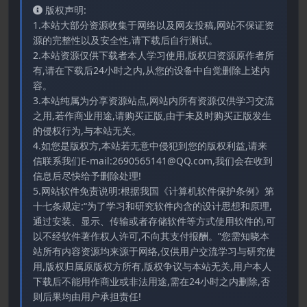
版权声明:
1.本站大部分资源收集于网络以及网友投稿,网站不保证资
源的完整性以及安全性,请下载后自行测试。
2.本站资源仅供下载者本人学习使用,版权归资源原作者所
有,请在下载后24小时之内,从您的设备中自觉删除上述内
容。
3.本站纯属为分享资源站点,网站内所有资源仅供学习交流
之用,若作商业用途,请购买正版,由于未及时购买正版发生
的侵权行为,与本站无关。
4.如您是版权方,本站若无意中侵犯到您的版权利益,请来
信联系我们E-mail:2690565141@QQ.com,我们会在收到
信息后尽快给予删除处理!
5.网站软件免责说明:根据我国《计算机软件保护条例》第
十七条规定:“为了学习和研究软件内含的设计思想和原理,
通过安装、显示、传输或者存储软件等方式使用软件的,可
以不经软件著作权人许可,不向其支付报酬。”您需知晓本
站所有内容资源均来源于网络,仅供用户交流学习与研究使
用,版权归属原版权方所有,版权争议与本站无关,用户本人
下载后不能用作商业或非法用途,需在24小时之内删除,否
则后果均由用户承担责任!