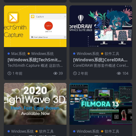
Mac系统
Windows系统
Windows系统
软件工具
[Windows系统]TechSmith
[Windows系统]CorelDRAW
Capture 2.1.6.609
Graphics Suite 2024 25.1.
TechSmith Capture 概述 这款功
CorelDRAW 图形套件概述 CorelD
能强大的屏幕录制软件提供丰富的
0.269
RAW® Graphics Sui...
1 年前
39
2 年前
104
功...
Windows系统
软件工具
Windows系统
软件工具