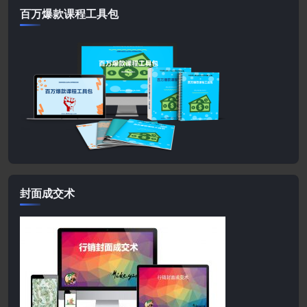
百万爆款课程工具包
封面成交术