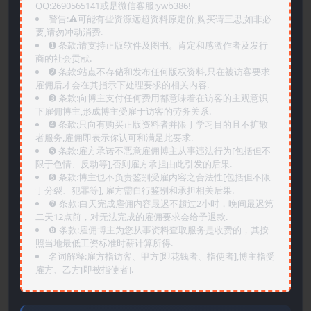
QQ:2690565141或是微信客服:ywb386!
警告:⚠️可能有些资源远超资料原定价,购买请三思,如非必
要,请勿冲动消费.
➊️ 条款:请支持正版软件及图书。肯定和感激作者及发行
商的社会贡献.
➋️ 条款:站点不存储和发布任何版权资料,只在被访客要求
雇佣后才会在其指示下处理要求的相关内容.
➌️ 条款:向博主支付任何费用都意味着在访客的主观意识
下雇佣博主,形成博主受雇于访客的劳务关系.
➍️ 条款:只向有购买正版资料者并限于学习目的且不扩散
者服务,雇佣即表示你认可和满足此要求.
➎ 条款:雇方承诺不恶意雇佣博主从事违法行为[包括但不
限于色情、反动等],否则雇方承担由此引发的后果.
➏️ 条款:博主也不负责鉴别受雇内容之合法性[包括但不限
于分裂、犯罪等], 雇方需自行鉴别和承担相关后果.
❼ 条款:白天完成雇佣内容最迟不超过2小时，晚间最迟第
二天12点前，对无法完成的雇佣要求会给予退款.
❽ 条款:雇佣博主为您从事资料查取服务是收费的，其按
照当地最低工资标准时薪计算所得.
名词解释:雇方指访客、甲方[即花钱者、指使者],博主指受
雇方、乙方[即被指使者].