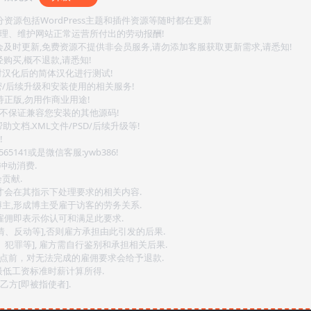
源包括WordPress主题和插件资源等随时都在更新
整理、维护网站正常运营所付出的劳动报酬!
会及时更新,免费资源不提供非会员服务,请勿添加客服获取更新需求,请悉知!
购买,概不退款,请悉知!
对汉化后的简体汉化进行测试!
密/后续升级和安装使用的相关服务!
持正版,勿用作商业用途!
.不保证兼容您安装的其他源码!
文档.XML文件/PSD/后续升级等!
!
141或是微信客服:ywb386!
冲动消费.
贡献.
后才会在其指示下处理要求的相关内容.
博主,形成博主受雇于访客的劳务关系.
,雇佣即表示你认可和满足此要求.
情、反动等],否则雇方承担由此引发的后果.
、犯罪等], 雇方需自行鉴别和承担相关后果.
2点前，对无法完成的雇佣要求会给予退款.
最低工资标准时薪计算所得.
方[即被指使者].