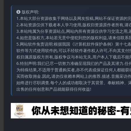
版权声明:
1.本站大部分资源收集于网络以及网友投稿,网站不保证资源的
2.本站资源仅供下载者本人学习使用,版权归资源原作者所有,请
3.本站纯属为分享资源站点,网站内所有资源仅供学习交流之用,
4.如您是版权方,本站若无意中侵犯到您的版权利益,请来信联系我们E-
5.网站软件免责说明:根据我国《计算机软件保护条例》第十七
软件等方式使用软件的,可以不经软件著作权人许可,不向其支付
权归属原版权方所有,版权争议与本站无关,用户本人下载后不能用
6.特别声明:我们已尽一切努力准确呈现我们的产品及其潜力.
为特殊结果,不适用于普通购买者,亦不代表或保证任何人都能获
买而收取佣金.因此,请勿仅依赖本网站上的推荐.描述.音频采
始终进行尽职调查.每个人的成功都取决于其背景、奉献精神、渴
出售的任何创意和产品就能获得任何收益!