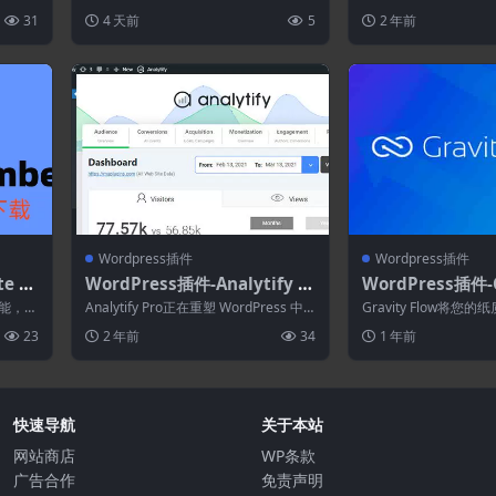
don
框架
..
提供 41 个 灵活的组件 ...
版、色彩管理、响应式设
31
4 天前
5
2 年前
Wordpress插件
Wordpress插件
te M
WordPress插件-Analytify A
WordPress插件-G
ownl
ddons[Analytify Pro拓展]-W
w 2.9.15–业务
功能，包
Analytify Pro正在重塑 WordPress 中
Gravity Flow将
Memb
ordPress中的谷歌分析插件
...
的 Google An...
后续电话和电子邮件转
23
2 年前
34
1 年前
作...
s插件
快速导航
关于本站
网站商店
WP条款
广告合作
免责声明