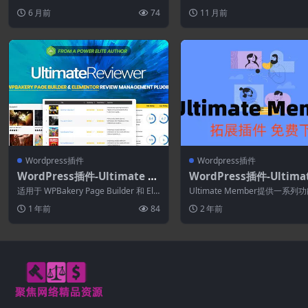
9
辑仪表板菜单。您可以重新排...
设计器是一种有效且用户友好的方.
6 月前
74
11 月前
Wordpress插件
Wordpress插件
WordPress插件-Ultimate R
WordPress插件-Ultima
eviewer 2.21.1–Elementor
ember–Easy Digital D
适用于 WPBakery Page Builder 和 Ele
Ultimate Member提供一系列
和 WPBakery 页面构建器插件
oads 1.0.1(Ultimate 
mentor 的 ...
括用户配置文件、成员目录、用户注
1 年前
84
2 年前
er拓展)-会员WordPres