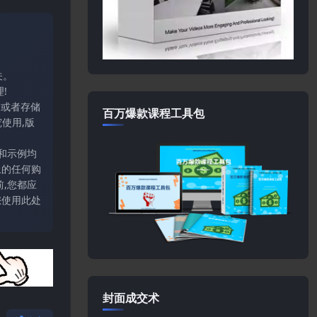
关。
!
输或者存储
百万爆款课程工具包
使用,版
和示例均
上的任何购
,您都应
您使用此处
封面成交术