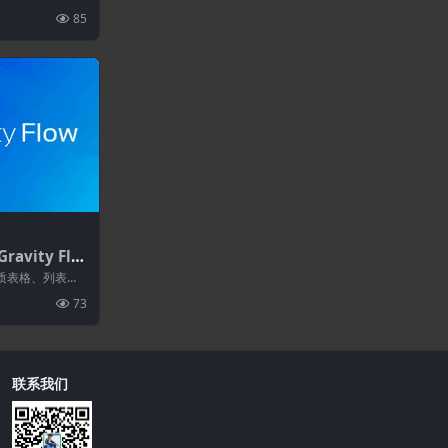
计...
85
ravity Flo
流程自动化
您的纸质表格、列表、
变为高效的工
73
联系我们