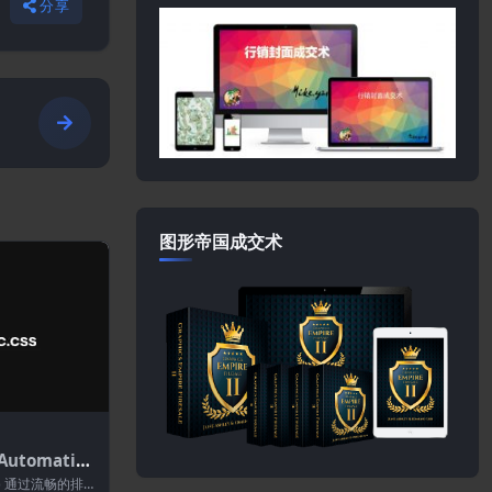
分享
图形帝国成交术
utomatic.
Press的CSS
CSS) 通过流畅的排