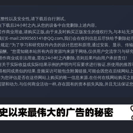
完整性以及安全性,请下载后自行测试。
在下载后24小时之内,从您的设备中自觉删除上述内容。
若作商业用途,请购买正版,由于未及时购买正版发生的侵权行为,与本站无
mail:2690565141@QQ.com,我们会在收到信息后尽快给予删除处理
条规定:“为了学习和研究软件内含的设计思想和原理,通过安装、显示、传
报酬。”您需知晓本站所有内容资源均来源于网络,仅供用户交流学习与研究
作商业或非法用途,需在24小时之内删除,否则后果均由用户承担责任!
任何关于实际收益或实际结果示例的声明均可应要求进行验证.所使用的推荐
得相同或类似的结果.音频采访可能包含附属链接,可能会因您在后续网站
访作为您评估是否在这些网站上购买的唯一信息来源.在任何在线网站购买之前
望和动力.与任何商业活动一样,存在固有的资本损失风险,并且无法保证