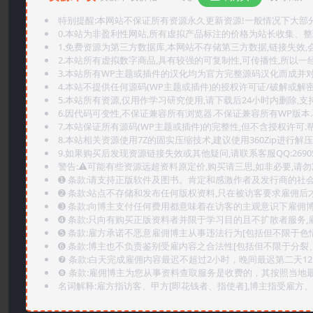
特别提醒:本网站不保证所有资源永久更新资源!一般情况下大部分资
0.本站为非盈利性网站,所有虚拟产品标注的价格为站长收集、
1.免费资源为第三方数据库,本网站不存储第三方数据,链接失效,
2.本站所有虚拟数字商品,具有较强的可复制性,可传播性,所以一经
3.本站所有WP主题或插件的汉化均为官方完整源码汉化而成并
4.本站不提供任何源码(WP主题或插件)的授权许可证/破解或解
5.本站所有资源,仅用作学习研究使用,请下载后24小时内删除,支
6.因代码可变性,不保证兼容所有浏览器.不保证兼容所有WP版本
7.本站保证所有源码(WP主题或插件)的完整性,但不含授权许可.帮助
8.本站相关资源使用7Z的固实压缩技术,建议使用360Zip进行解压
9.如果购买后发现资源链接失效或其他疑问,请联系客服QQ:2690565
警告:⚠️可能有些资源远超资料原定价,购买请三思,如非必要,请勿
➊️ 条款:请支持正版软件及图书。肯定和感激作者及发行商的社会
➋️ 条款:站点不存储和发布任何版权资料,只在被访客要求雇佣
➌️ 条款:向博主支付任何费用都意味着在访客的主观意识下雇佣
➍️ 条款:只向有购买正版资料者并限于学习目的且不扩散者服务
➎ 条款:雇方承诺不恶意雇佣博主从事违法行为[包括但不限于色
➏️ 条款:博主也不负责鉴别受雇内容之合法性[包括但不限于分裂
❼ 条款:白天完成雇佣内容最迟不超过2小时，晚间最迟第二天1
❽ 条款:雇佣博主为您从事资料查取服务是收费的，其按照当地
名词解释:雇方指访客、甲方[即花钱者、指使者],博主指受雇方、乙