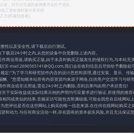
2点前，对无法完成的雇佣要求会给予退款.
最低工资标准时薪计算所得.
方[即被指使者].
完整性以及安全性,请下载后自行测试。
在下载后24小时之内,从您的设备中自觉删除上述内容。
若作商业用途,请购买正版,由于未及时购买正版发生的侵权行为,与本站无
mail:2690565141@QQ.com,我们会在收到信息后尽快给予删除处理
条规定:“为了学习和研究软件内含的设计思想和原理,通过安装、显示、传
报酬。”您需知晓本站所有内容资源均来源于网络,仅供用户交流学习与研究
作商业或非法用途,需在24小时之内删除,否则后果均由用户承担责任!
任何关于实际收益或实际结果示例的声明均可应要求进行验证.所使用的推荐
得相同或类似的结果.音频采访可能包含附属链接,可能会因您在后续网站
访作为您评估是否在这些网站上购买的唯一信息来源.在任何在线网站购买之前
望和动力.与任何商业活动一样,存在固有的资本损失风险,并且无法保证