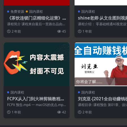
免费资源
国内课程
国内课程
《茶饮连锁门店精细化运营》
shine老师·从文生图到视
线上系列课程,茶饮门店经营必
流程-AiGC系列教程
课程简介 课程来自最后一里路出品由运
课程介绍： 零基础精通AI视觉设
备课程[价值458元]
雷轩老师主讲的《茶饮连锁门店精细化
ableDiffusion商业应用实战，...
2 年前
45
1 年前
运营》线上...
国内课程
国内课程
FCPX从入门到大神剪辑教程视
刘克亚-[2021全自动赚钱
频
课程
FCPX 预告.mp4 一 macOS的优点.mp4
课程目录: 课程预告 第01章、设
1.入门- 基础面板说明....
第一节:赚钱机器，让梦想起飞！
1 年前
42
2 年前
节...