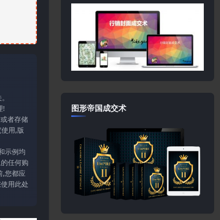
关。
图形帝国成交术
!
输或者存储
使用,版
和示例均
上的任何购
,您都应
您使用此处