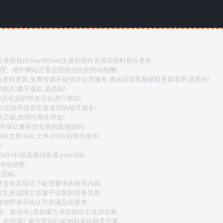
源包括WordPress主题和插件资源等随时都在更新
整理、维护网站正常运营所付出的劳动报酬!
会及时更新,免费资源不提供非会员服务,请勿添加客服获取更新需求,请悉知!
购买,概不退款,请悉知!
对汉化后的简体汉化进行测试!
密/后续升级和安装使用的相关服务!
持正版,勿用作商业用途!
.不保证兼容您安装的其他源码!
文档.XML文件/PSD/后续升级等!
!
141或是微信客服:ywb386!
冲动消费.
贡献.
后才会在其指示下处理要求的相关内容.
博主,形成博主受雇于访客的劳务关系.
,雇佣即表示你认可和满足此要求.
情、反动等],否则雇方承担由此引发的后果.
、犯罪等], 雇方需自行鉴别和承担相关后果.