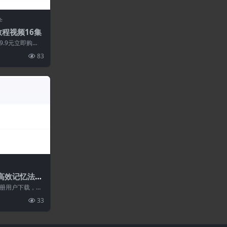
学
教程视频16集
.9元立即购
83
英高效记忆法
册用户下载，请
站不保证所有资源
33