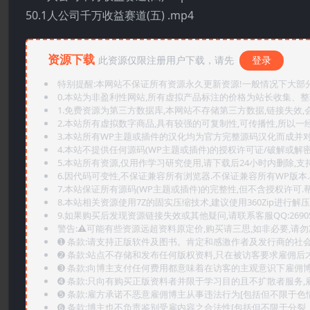
50.1人公司千万收益赛道(五) .mp4
资源下载
此资源仅限注册用户下载，请先
登录
特别提醒:本网站不保证所有资源永久更新资源!一般情况下大部分资
0.本站为非盈利性网站,所有虚拟产品标注的价格为站长收集、
1.免费资源为第三方数据库,本网站不存储第三方数据,链接失效,
2.本站所有虚拟数字商品,具有较强的可复制性,可传播性,所以一经
3.本站所有WP主题或插件的汉化均为官方完整源码汉化而成并
4.本站不提供任何源码(WP主题或插件)的授权许可证/破解或解
5.本站所有资源,仅用作学习研究使用,请下载后24小时内删除,支
6.因代码可变性,不保证兼容所有浏览器.不保证兼容所有WP版本
7.本站保证所有源码(WP主题或插件)的完整性,但不含授权许可.帮助
8.本站相关资源使用7Z的固实压缩技术,建议使用360Zip进行解压
9.如果购买后发现资源链接失效或其他疑问,请联系客服QQ:2690565
警告:⚠️可能有些资源远超资料原定价,购买请三思,如非必要,请勿
➊️ 条款:请支持正版软件及图书。肯定和感激作者及发行商的社会
➋️ 条款:站点不存储和发布任何版权资料,只在被访客要求雇佣
➌️ 条款:向博主支付任何费用都意味着在访客的主观意识下雇佣
➍️ 条款:只向有购买正版资料者并限于学习目的且不扩散者服务
➎ 条款:雇方承诺不恶意雇佣博主从事违法行为[包括但不限于色
➏️ 条款:博主也不负责鉴别受雇内容之合法性[包括但不限于分裂