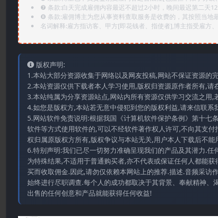
❼ 条款:白天完成雇佣内容最迟不超过2小时，晚间最迟第二天1
❽ 条款:雇佣博主为您从事资料查取服务是收费的，其按照当地
名词解释:雇方指访客、甲方[即花钱者、指使者],博主指受雇方、乙
版权声明:
1.本站大部分资源收集于网络以及网友投稿,网站不保证资源的
2.本站资源仅供下载者本人学习使用,版权归资源原作者所有,请
3.本站纯属为分享资源站点,网站内所有资源仅供学习交流之用,
4.如您是版权方,本站若无意中侵犯到您的版权利益,请来信联系我们E-
5.网站软件免责说明:根据我国《计算机软件保护条例》第十七
软件等方式使用软件的,可以不经软件著作权人许可,不向其支付
权归属原版权方所有,版权争议与本站无关,用户本人下载后不能用
6.特别声明:我们已尽一切努力准确呈现我们的产品及其潜力.
为特殊结果,不适用于普通购买者,亦不代表或保证任何人都能获
买而收取佣金.因此,请勿仅依赖本网站上的推荐.描述.音频采
始终进行尽职调查.每个人的成功都取决于其背景、奉献精神、渴
出售的任何创意和产品就能获得任何收益!