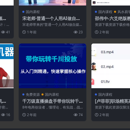
国内课程
国内课程
风水易
频全
宋老师·普通一个人用AI做自媒
邵伟中-六爻绝版
体
计：St
宋老师带来的“普通一个人用AI做自媒
资源下载资源下载价格9
体”课程，堪称自媒体新手的福音。课程
买 或 &nb...
41
1 年前
23
2 年前
从最基础...
免费资源
国内课程
国内课程
机器]
千万级直播操盘手带你玩转千
[卢菲菲]职场精
川投放:从入门到精通,快速掌握
——脸盲怎么破？
计密码
8年电商创业者，懂理论，有实战，战
资源下载此资源仅限注
核心操作
 第二
绩：生鲜单场GMV80万，饰品月销150
先登录特别提醒:本网
16
2 年前
74
2 年前
0万，...
永久更新资...