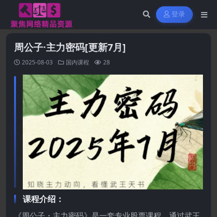
登录
周公子·主力密码[更新7月]
2025-08-03
国内课程
28
课程介绍：
《周公子・主力密码》是一套专业股票课程。通过武王