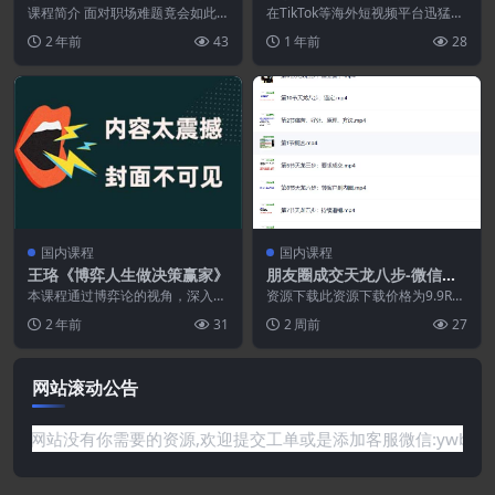
破局之术,从小白到精英一路
启动
课程简介 面对职场难题竟会如此
在TikTok等海外短视频平台迅猛发
贯通
轻松! 你是否在苦恼如何处理上下
展的背景下，从0到1快速启动的账
2 年前
43
1 年前
28
级关系? 你是否在...
号，已成为跨...
国内课程
国内课程
王珞《博弈人生做决策赢家》
朋友圈成交天龙八步-微信营
销-吸粉成交圈子追销
本课程通过博弈论的视角，深入探
资源下载此资源下载价格为9.9RM
讨人生与职场中的决策技巧。内容
B立即购买（VIP免费）立即升级特
2 年前
31
2 周前
27
涵盖从选择与错觉到双...
别提醒:本网...
网站滚动公告
任何问题或是网站没有你需要的资源,欢迎提交工单或是添加客服微信: