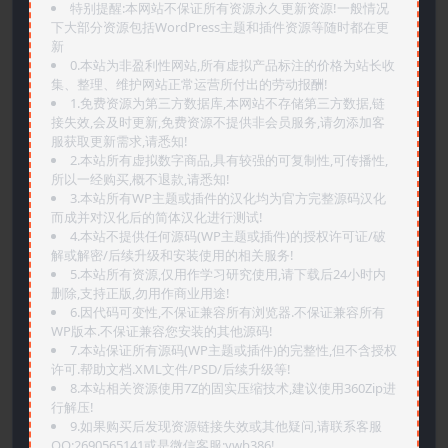
特别提醒:本网站不保证所有资源永久更新资源!一般情况
下大部分资源包括WordPress主题和插件资源等随时都在更
新
0.本站为非盈利性网站,所有虚拟产品标注的价格为站长收
集、整理、维护网站正常运营所付出的劳动报酬!
1.免费资源为第三方数据库,本网站不存储第三方数据,链
接失效,会及时更新,免费资源不提供非会员服务,请勿添加客
服获取更新需求,请悉知!
2.本站所有虚拟数字商品,具有较强的可复制性,可传播性,
所以一经购买,概不退款,请悉知!
3.本站所有WP主题或插件的汉化均为官方完整源码汉化
而成并对汉化后的简体汉化进行测试!
4.本站不提供任何源码(WP主题或插件)的授权许可证/破
解或解密/后续升级和安装使用的相关服务!
5.本站所有资源,仅用作学习研究使用,请下载后24小时内
删除,支持正版,勿用作商业用途!
6.因代码可变性,不保证兼容所有浏览器.不保证兼容所有
WP版本.不保证兼容您安装的其他源码!
7.本站保证所有源码(WP主题或插件)的完整性,但不含授权
许可.帮助文档.XML文件/PSD/后续升级等!
8.本站相关资源使用7Z的固实压缩技术,建议使用360Zip进
行解压!
9.如果购买后发现资源链接失效或其他疑问,请联系客服
QQ:2690565141或是微信客服:ywb386!