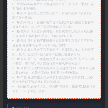
警告:⚠️可能有些资源远超资料原定价,购买请三思,如非必
要,请勿冲动消费.
➊️ 条款:请支持正版软件及图书。肯定和感激作者及发行
商的社会贡献.
➋️ 条款:站点不存储和发布任何版权资料,只在被访客要求
雇佣后才会在其指示下处理要求的相关内容.
➌️ 条款:向博主支付任何费用都意味着在访客的主观意识
下雇佣博主,形成博主受雇于访客的劳务关系.
➍️ 条款:只向有购买正版资料者并限于学习目的且不扩散
者服务,雇佣即表示你认可和满足此要求.
➎ 条款:雇方承诺不恶意雇佣博主从事违法行为[包括但不
限于色情、反动等],否则雇方承担由此引发的后果.
➏️ 条款:博主也不负责鉴别受雇内容之合法性[包括但不限
于分裂、犯罪等], 雇方需自行鉴别和承担相关后果.
❼ 条款:白天完成雇佣内容最迟不超过2小时，晚间最迟第
二天12点前，对无法完成的雇佣要求会给予退款.
❽ 条款:雇佣博主为您从事资料查取服务是收费的，其按
照当地最低工资标准时薪计算所得.
名词解释:雇方指访客、甲方[即花钱者、指使者],博主指受
雇方、乙方[即被指使者].