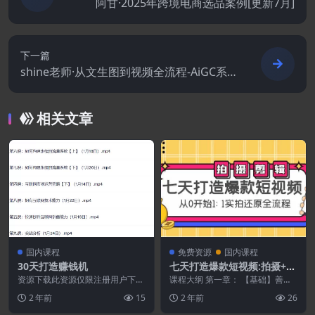
阿甘·2025年跨境电商选品案例[更新7月]
下一篇
shine老师·从文生图到视频全流程-AiGC系列
教程
相关文章
国内课程
免费资源
国内课程
30天打造赚钱机
七天打造爆款短视频:拍摄+剪
辑实操,从0开始1:1实拍还原
资源下载此资源仅限注册用户下
课程大纲 第一章： 【基础】善用
载，请先登录特别提醒:本网站不
实操全流程
手机，掌握基础拍摄制作的核心技
2 年前
15
2 年前
26
保证所有资源永久更新资...
能 1.如何让手机...