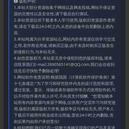
版权声明:
1.本站大部分资源收集于网络以及网友投稿,网站不保证资
源的完整性以及安全性,请下载后自行测试。
2.本站资源仅供下载者本人学习使用,版权归资源原作者所
有,请在下载后24小时之内,从您的设备中自觉删除上述内
容。
3.本站纯属为分享资源站点,网站内所有资源仅供学习交流
之用,若作商业用途,请购买正版,由于未及时购买正版发生
的侵权行为,与本站无关。
4.如您是版权方,本站若无意中侵犯到您的版权利益,请来
信联系我们E-mail:2690565141@QQ.com,我们会在收到
信息后尽快给予删除处理!
5.网站软件免责说明:根据我国《计算机软件保护条例》第
十七条规定:“为了学习和研究软件内含的设计思想和原理,
通过安装、显示、传输或者存储软件等方式使用软件的,可
以不经软件著作权人许可,不向其支付报酬。”您需知晓本
站所有内容资源均来源于网络,仅供用户交流学习与研究使
用,版权归属原版权方所有,版权争议与本站无关,用户本人
下载后不能用作商业或非法用途,需在24小时之内删除,否
则后果均由用户承担责任!
6.特别声明:我们已尽一切努力准确呈现我们的产品及其潜