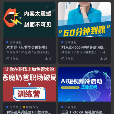
国内课程
国内课程
木老师《从零学会做标书》
刘克亚-[60分钟销售信闪赚模
板]课程
本课程为小白提供了全面系统的标
刘克亚《销售信闪赚模板》 60分
书制作解决方案。从招标文件解
钟到账的闪赚秘诀，2020年8月14
2 年前
41
2 年前
25
读、标书制作、检查、电...
日正式启动。...
免费资源
国内课程
国内课程
职场破局训练营1.0,教你职场
正合·TiktokAi短视频快速冷