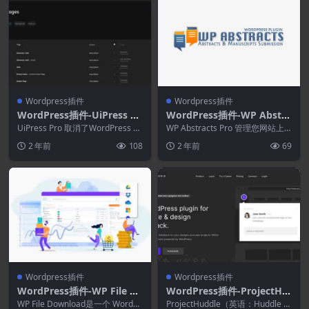
Wordpress插件
Wordpress插件
WordPress插件-UiPress Pr
WordPress插件-WP Abstra
o 3.4.02–轻松自定义WordP
cts Pro 2.7.1–使用WordPre
UiPress Pro 取消了WordPress 仪
WP Abstracts Pro 管理您网站上
ress管理仪表板
表板的重大升级。引入一个干净...
ss管理摘要和同行评审
的摘要提交。管理事件、摘要、作
2 年前
108
2 年前
69
者、...
Wordpress插件
Wordpress插件
WordPress插件-WP File Do
WordPress插件-ProjectHu
wnload 6.3.5 + Addons-文
ddle 4.7.2
WP File Download是一个 WordPr
ProjectHuddle（英语：Huddle ）