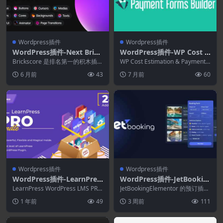
Wordpress插件
Wordpress插件
WordPress插件-Next Brick
WordPress插件-WP Cost E
s 2.2.7 (formerly Brickscor
stimation & Payment For
Brickscore 是排名第一的积木插件
WP Cost Estimation & Payment F
e)
集合。 通过我们的 79 个元素探索
ms Builder 10.3.0
orms B...
6 月前
43
7 月前
60
...
Wordpress插件
Wordpress插件
WordPress插件-LearnPres
WordPress插件-JetBookin
s Pro Bundle 4.2.7.7
g 4.1.2.1-Elementor预订插
LearnPress WordPress LMS PRO
JetBookingElementor 的预订插件
Bundle 是一系列...
件
尝试为您的 Elemento...
1 年前
49
3 周前
111