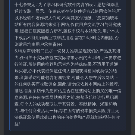
十七条规定:“为了学习和研究软件内含的设计思想和原理,
通过安装、显示、传输或者存储软件等方式使用软件的,可
以不经软件著作权人许可,不向其支付报酬。”您需知晓本
站所有内容资源均来源于网络,仅供用户交流学习与研究使
用,版权归属原版权方所有,版权争议与本站无关,用户本人
下载后不能用作商业或非法用途,需在24小时之内删除,否
则后果均由用户承担责任!
6.特别声明:我们已尽一切努力准确呈现我们的产品及其潜
力.任何关于实际收益或实际结果示例的声明均可应要求进
行验证.所使用的推荐和示例均为特殊结果,不适用于普通
购买者,亦不代表或保证任何人都能获得相同或类似的结
果.音频采访可能包含附属链接,可能会因您在后续网站上
的任何购买而收取佣金.因此,请勿仅依赖本网站上的推荐.
描述.音频采访作为您评估是否在这些网站上购买的唯一信
息来源.在任何在线网站购买之前,您都应始终进行尽职调
查.每个人的成功都取决于其背景、奉献精神、渴望和动
力.与任何商业活动一样,存在固有的资本损失风险,并且无
法保证您使用此处出售的任何创意和产品就能获得任何收
益!