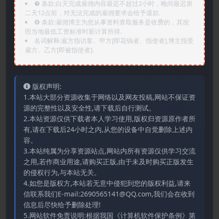
❼ 条款:白天完成雇佣内容最迟不超过2小时，晚间最迟第
二天12点前，对无法完成的雇佣要求会给予退款.
❽ 条款:雇佣博主为您从事资料查取服务是收费的，其按
照当地最低工资标准时薪计算所得.
名词解释:雇方指访客、甲方[即花钱者、指使者],博主指受
雇方、乙方[即被指使者].
版权声明:
1.本站大部分资源收集于网络以及网友投稿,网站不保证资
源的完整性以及安全性,请下载后自行测试。
2.本站资源仅供下载者本人学习使用,版权归资源原作者所
有,请在下载后24小时之内,从您的设备中自觉删除上述内
容。
3.本站纯属为分享资源站点,网站内所有资源仅供学习交流
之用,若作商业用途,请购买正版,由于未及时购买正版发生
的侵权行为,与本站无关。
4.如您是版权方,本站若无意中侵犯到您的版权利益,请来
信联系我们E-mail:2690565141@QQ.com,我们会在收到
信息后尽快给予删除处理!
5.网站软件免责说明:根据我国《计算机软件保护条例》第