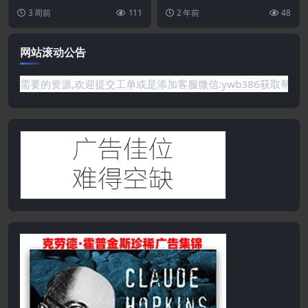
件管理器WordPress插件
ess 下载管理器插件，用于...
Organized Clie...
3 周前
111
2 年前
48
网站滚动公告
需要的资源,欢迎提交工单或是添加客服微信:ywb386获取帮助！