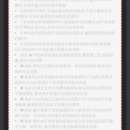
删除,支持正版,勿用作商业用途!
6.因代码可变性,不保证兼容所有浏览器.不保证兼容所有
WP版本.不保证兼容您安装的其他源码!
7.本站保证所有源码(WP主题或插件)的完整性,但不含授权
许可.帮助文档.XML文件/PSD/后续升级等!
8.本站相关资源使用7Z的固实压缩技术,建议使用360Zip进
行解压!
9.如果购买后发现资源链接失效或其他疑问,请联系客服
QQ:2690565141或是微信客服:ywb386!
警告:⚠️可能有些资源远超资料原定价,购买请三思,如非必
要,请勿冲动消费.
➊️ 条款:请支持正版软件及图书。肯定和感激作者及发行
商的社会贡献.
➋️ 条款:站点不存储和发布任何版权资料,只在被访客要求
雇佣后才会在其指示下处理要求的相关内容.
➌️ 条款:向博主支付任何费用都意味着在访客的主观意识
下雇佣博主,形成博主受雇于访客的劳务关系.
➍️ 条款:只向有购买正版资料者并限于学习目的且不扩散
者服务,雇佣即表示你认可和满足此要求.
➎ 条款:雇方承诺不恶意雇佣博主从事违法行为[包括但不
限于色情、反动等],否则雇方承担由此引发的后果.
➏️ 条款:博主也不负责鉴别受雇内容之合法性[包括但不限
于分裂、犯罪等], 雇方需自行鉴别和承担相关后果.