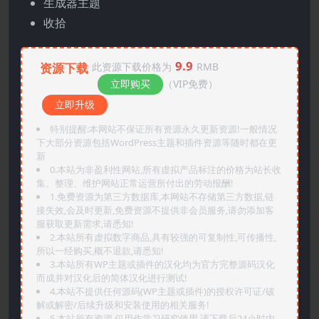
生成器主题
收拾
9.9
资源下载
此资源下载价格为
RMB
立即购买
（VIP免费）
立即升级
特别提醒:本网站不保证所有资源永久更新资源!一般情况
下大部分资源包括WordPress主题和插件资源等随时都在更
新
0.本站为非盈利性网站,所有虚拟产品标注的价格为站长收
集、整理、维护网站正常运营所付出的劳动报酬!
1.免费资源为第三方数据库,本网站不存储第三方数据,链
接失效,会及时更新,免费资源不提供非会员服务,请勿添加客
服获取更新需求,请悉知!
2.本站所有虚拟数字商品,具有较强的可复制性,可传播性,
所以一经购买,概不退款,请悉知!
3.本站所有WP主题或插件的汉化均为官方完整源码汉化
而成并对汉化后的简体汉化进行测试!
4.本站不提供任何源码(WP主题或插件)的授权许可证/破
解或解密/后续升级和安装使用的相关服务!
5.本站所有资源,仅用作学习研究使用,请下载后24小时内