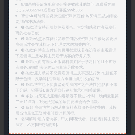
9.如果购买后发现资源链接失效或其他疑问,请联系客服
QQ:2690565141或是微信客服:ywb386!
警告:⚠️可能有些资源远超资料原定价,购买请三思,如非必
要,请勿冲动消费.
➊️ 条款:请支持正版软件及图书。肯定和感激作者及发行
商的社会贡献.
➋️ 条款:站点不存储和发布任何版权资料,只在被访客要求
雇佣后才会在其指示下处理要求的相关内容.
➌️ 条款:向博主支付任何费用都意味着在访客的主观意识
下雇佣博主,形成博主受雇于访客的劳务关系.
➍️ 条款:只向有购买正版资料者并限于学习目的且不扩散
者服务,雇佣即表示你认可和满足此要求.
➎ 条款:雇方承诺不恶意雇佣博主从事违法行为[包括但不
限于色情、反动等],否则雇方承担由此引发的后果.
➏️ 条款:博主也不负责鉴别受雇内容之合法性[包括但不限
于分裂、犯罪等], 雇方需自行鉴别和承担相关后果.
❼ 条款:白天完成雇佣内容最迟不超过2小时，晚间最迟第
二天12点前，对无法完成的雇佣要求会给予退款.
❽ 条款:雇佣博主为您从事资料查取服务是收费的，其按
照当地最低工资标准时薪计算所得.
名词解释:雇方指访客、甲方[即花钱者、指使者],博主指受
雇方、乙方[即被指使者].