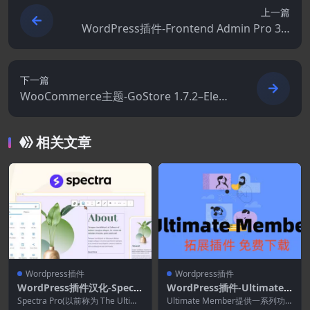
上一篇
WordPress插件-Frontend Admin Pro 3.2
8.3
下一篇
WooCommerce主题-GoStore 1.7.2–Elem
entor WooCommerce WordPress主题
相关文章
Wordpress插件
Wordpress插件
WordPress插件汉化-Spectr
WordPress插件-Ultimate
a Pro 1.1.5–WordPress页面
Member–Google reCAPTC
Spectra Pro(以前称为 The Ultima
Ultimate Member提供一系列功