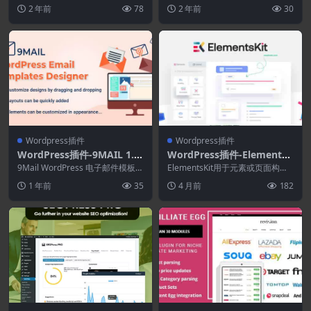
生成器
te Addons for...
HA 2.1.6(Ultimate Membe
能，包括用户配置文件、成员目
2 年前
78
2 年前
30
录、用户注...
r拓展)-会员WordPress插件
Wordpress插件
Wordpress插件
WordPress插件-9MAIL 1.0.
WordPress插件-ElementsK
9-WordPress电子邮件模板
it 4.3.1–Elementor页面生成
9Mail WordPress 电子邮件模板设
ElementsKit用于元素或页面构建
设计器
计器是一款创建和自定义 WordP...
器的插件
器，带有页眉构建器、页脚构建
1 年前
35
4 月前
182
器、Mega...