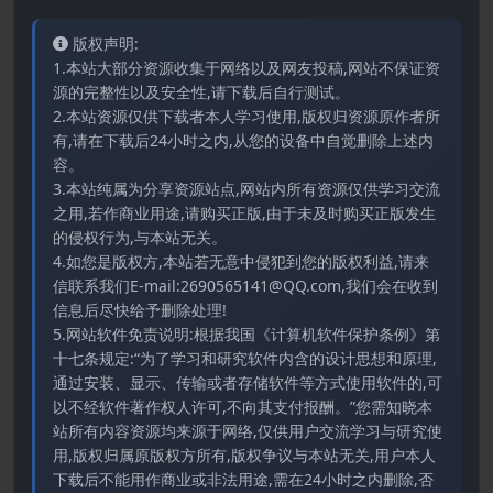
版权声明:
1.本站大部分资源收集于网络以及网友投稿,网站不保证资
源的完整性以及安全性,请下载后自行测试。
2.本站资源仅供下载者本人学习使用,版权归资源原作者所
有,请在下载后24小时之内,从您的设备中自觉删除上述内
容。
3.本站纯属为分享资源站点,网站内所有资源仅供学习交流
之用,若作商业用途,请购买正版,由于未及时购买正版发生
的侵权行为,与本站无关。
4.如您是版权方,本站若无意中侵犯到您的版权利益,请来
信联系我们E-mail:2690565141@QQ.com,我们会在收到
信息后尽快给予删除处理!
5.网站软件免责说明:根据我国《计算机软件保护条例》第
十七条规定:“为了学习和研究软件内含的设计思想和原理,
通过安装、显示、传输或者存储软件等方式使用软件的,可
以不经软件著作权人许可,不向其支付报酬。”您需知晓本
站所有内容资源均来源于网络,仅供用户交流学习与研究使
用,版权归属原版权方所有,版权争议与本站无关,用户本人
下载后不能用作商业或非法用途,需在24小时之内删除,否