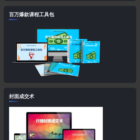
百万爆款课程工具包
封面成交术