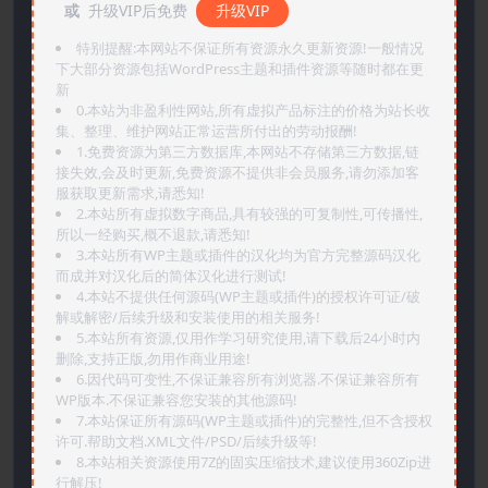
或
升级VIP后免费
升级VIP
特别提醒:本网站不保证所有资源永久更新资源!一般情况
下大部分资源包括WordPress主题和插件资源等随时都在更
新
0.本站为非盈利性网站,所有虚拟产品标注的价格为站长收
集、整理、维护网站正常运营所付出的劳动报酬!
1.免费资源为第三方数据库,本网站不存储第三方数据,链
接失效,会及时更新,免费资源不提供非会员服务,请勿添加客
服获取更新需求,请悉知!
2.本站所有虚拟数字商品,具有较强的可复制性,可传播性,
所以一经购买,概不退款,请悉知!
3.本站所有WP主题或插件的汉化均为官方完整源码汉化
而成并对汉化后的简体汉化进行测试!
4.本站不提供任何源码(WP主题或插件)的授权许可证/破
解或解密/后续升级和安装使用的相关服务!
5.本站所有资源,仅用作学习研究使用,请下载后24小时内
删除,支持正版,勿用作商业用途!
6.因代码可变性,不保证兼容所有浏览器.不保证兼容所有
WP版本.不保证兼容您安装的其他源码!
7.本站保证所有源码(WP主题或插件)的完整性,但不含授权
许可.帮助文档.XML文件/PSD/后续升级等!
8.本站相关资源使用7Z的固实压缩技术,建议使用360Zip进
行解压!