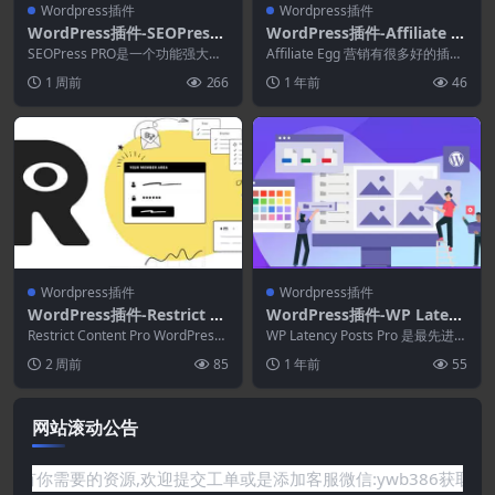
Wordpress插件
Wordpress插件
WordPress插件-SEOPress
WordPress插件-Affiliate E
Pro 10.1-WordPress SEO插
gg 10.9.25–利基联盟营销W
SEOPress PRO是一个功能强大的
Affiliate Egg 营销有很多好的插
件
插件，可以优化您的 SEO、增加流
ordPress插件
件，但它们都与大型网络合作，因
1 周前
266
1 年前
46
量、改...
为本地...
Wordpress插件
Wordpress插件
WordPress插件-Restrict C
WordPress插件-WP Latest
ontent Pro 4.0.4–WordPre
Posts Pro 4.7.0–WordPres
Restrict Content Pro WordPress
WP Latency Posts Pro 是最先进的
ss会员插件
插件 适用于 Wo...
s最新新闻插件
WordPress 新闻插...
2 周前
85
1 年前
55
网站滚动公告
要的资源,欢迎提交工单或是添加客服微信:ywb386获取帮助！