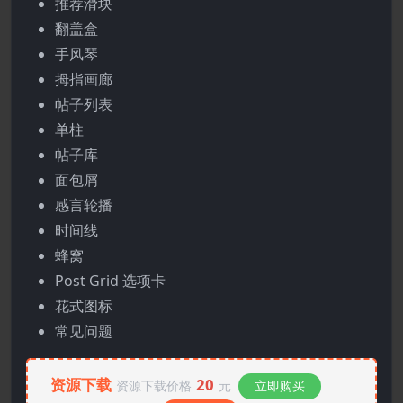
推荐滑块
翻盖盒
手风琴
拇指画廊
帖子列表
单柱
帖子库
面包屑
感言轮播
时间线
蜂窝
Post Grid 选项卡
花式图标
常见问题
资源下载
20
资源下载价格
元
立即购买