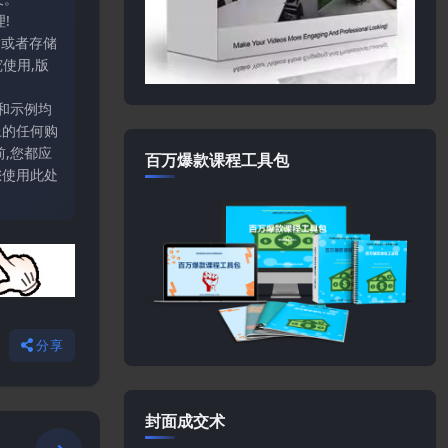
!
输或者存储
使用,版
和示例均
上的任何购
,您都应
百万爆款课程工具包
您使用此处
分享
封面成交术