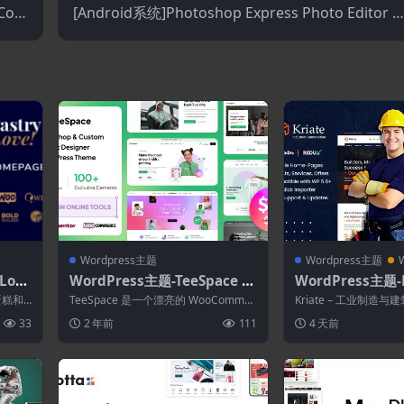
oCom
[Android系统]Photoshop Express Photo Editor 1
定制器
7.9.22
Wordpress主题
Wordpress主题
Love
WordPress主题-TeeSpace 1.
WordPress主题-Kr
rdPr
5.6–打印定制T恤设计师Word
–工业建筑多用途Wo
、蛋糕和
TeeSpace 是一个漂亮的 WooCommer
Kriate – 工业制造与建筑
Press主题
主题
ce WordPress 主题...
题是为工业领域（包括建
33
2 年前
111
4 天前