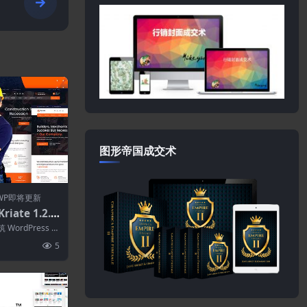
图形帝国成交术
WP即将更新
iate 1.2.8
rdPress
 WordPress 主
筑...
5