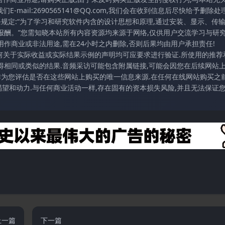
mail:2690565141@QQ.com,我们会在收到信息后尽快给予删除处理
条规定:“为了学习和研究软件内含的设计思想和原理,通过安装、显示、传
报酬。”您需知晓本站所有内容资源均来源于网络,仅供用户交流学习与研究
作商业或非法用途,需在24小时之内删除,否则后果均由用户承担责任!
任何关于实际收益或实际结果示例的声明均可应要求进行验证.所使用的推荐
得相同或类似的结果.音频采访可能包含附属链接,可能会因您在后续网站
访作为您评估是否在这些网站上购买的唯一信息来源.在任何在线网站购买之前
望和动力.与任何商业活动一样,存在固有的资本损失风险,并且无法保证
上一篇
下一篇