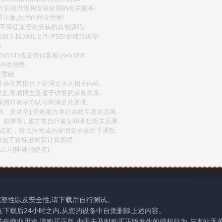
密/后续升级和安装使用的相关服务!
持正版,勿用作商业用途!
.不保证兼容您安装的其他源码!
文档.XML文件/PSD/后续升级等!
!
141或是微信客服:ywb386!
冲动消费.
贡献.
后才会在其指示下处理要求的相关内容.
博主,形成博主受雇于访客的劳务关系.
,雇佣即表示你认可和满足此要求.
情、反动等],否则雇方承担由此引发的后果.
、犯罪等], 雇方需自行鉴别和承担相关后果.
2点前，对无法完成的雇佣要求会给予退款.
最低工资标准时薪计算所得.
方[即被指使者].
完整性以及安全性,请下载后自行测试。
在下载后24小时之内,从您的设备中自觉删除上述内容。
若作商业用途,请购买正版,由于未及时购买正版发生的侵权行为,与本站无