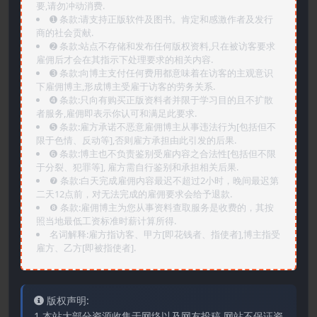
要,请勿冲动消费.
➊️ 条款:请支持正版软件及图书。肯定和感激作者及发行
商的社会贡献.
➋️ 条款:站点不存储和发布任何版权资料,只在被访客要求
雇佣后才会在其指示下处理要求的相关内容.
➌️ 条款:向博主支付任何费用都意味着在访客的主观意识
下雇佣博主,形成博主受雇于访客的劳务关系.
➍️ 条款:只向有购买正版资料者并限于学习目的且不扩散
者服务,雇佣即表示你认可和满足此要求.
➎ 条款:雇方承诺不恶意雇佣博主从事违法行为[包括但不
限于色情、反动等],否则雇方承担由此引发的后果.
➏️ 条款:博主也不负责鉴别受雇内容之合法性[包括但不限
于分裂、犯罪等], 雇方需自行鉴别和承担相关后果.
❼ 条款:白天完成雇佣内容最迟不超过2小时，晚间最迟第
二天12点前，对无法完成的雇佣要求会给予退款.
❽ 条款:雇佣博主为您从事资料查取服务是收费的，其按
照当地最低工资标准时薪计算所得.
名词解释:雇方指访客、甲方[即花钱者、指使者],博主指受
雇方、乙方[即被指使者].
版权声明:
1.本站大部分资源收集于网络以及网友投稿,网站不保证资