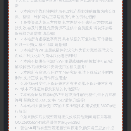
下大部分资源包括WordPress主题和插件资源等随时都在更
新
0.本站为非盈利性网站,所有虚拟产品标注的价格为站长收
集、整理、维护网站正常运营所付出的劳动报酬!
1.免费资源为第三方数据库,本网站不存储第三方数据,链
接失效,会及时更新,免费资源不提供非会员服务,请勿添加客
服获取更新需求,请悉知!
2.本站所有虚拟数字商品,具有较强的可复制性,可传播性,
所以一经购买,概不退款,请悉知!
3.本站所有WP主题或插件的汉化均为官方完整源码汉化
而成并对汉化后的简体汉化进行测试!
4.本站不提供任何源码(WP主题或插件)的授权许可证/破
解或解密/后续升级和安装使用的相关服务!
5.本站所有资源,仅用作学习研究使用,请下载后24小时内
删除,支持正版,勿用作商业用途!
6.因代码可变性,不保证兼容所有浏览器.不保证兼容所有
WP版本.不保证兼容您安装的其他源码!
7.本站保证所有源码(WP主题或插件)的完整性,但不含授权
许可.帮助文档.XML文件/PSD/后续升级等!
8.本站相关资源使用7Z的固实压缩技术,建议使用360Zip进
行解压!
9.如果购买后发现资源链接失效或其他疑问,请联系客服
QQ:2690565141或是微信客服:ywb386!
警告:⚠️可能有些资源远超资料原定价,购买请三思,如非必