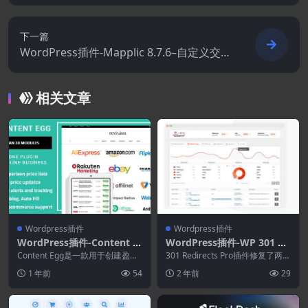
Membership 6.1.3+ Addons
下一篇
WordPress插件-Mapplic 8.7.6–自定义交互
式地图WordPress插件
相关文章
Wordpress插件
Wordpress插件
WordPress插件-Content E
WordPress插件-WP 301 Re
gg 15.8.1–适用于联盟.价格
directs Pro 6.22
Content Egg是一款用于创建盈利
301 Redirects Pro插件修复了两个
比较.交易网站的All In Nne
网站、联属网站、价格比较、交易
最常被忽视的 SEO 错误 &#...
1 年前
54
2 年前
29
和产品评论...
插件