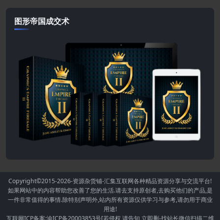
图形帝国成交术
Copyright©2015-2026
-资源杂货铺-汇集互联网各种精品资源分享与交流平台!
如果网站中的内容帮助您改善了您的生活.请去支持原创者,去购买他们的产品,是
一件非常值得的事情.除特别声明外,站内所有资源仅供学习与参考,请勿用于商业
用途!
互联网ICP备案:渝ICP备20003853号[若侵权,请告知,立即删-找站长微信扫描二维