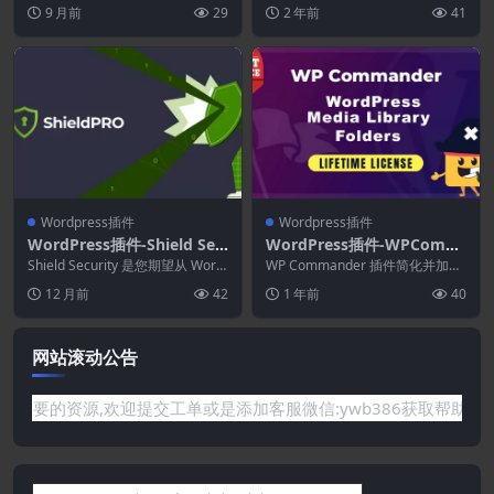
s备份插件
还原，轻松迁移。黑客攻击、服务
s[Advanced Custom Fields
额外的字段和功能，可以更...
9 月前
29
2 年前
41
器崩溃、...
Pro拓展]
Wordpress插件
Wordpress插件
WordPress插件-Shield Sec
WordPress插件-WPComm
urity 21.0.7–WordPress 安
ander 2.6.0–WordPress媒
Shield Security 是您期望从 Word
WP Commander 插件简化并加快
全插件
Press 安全插件获得的一...
体库文件夹
了这些文件的管理。使用此插件，
12 月前
42
1 年前
40
您可以轻松...
网站滚动公告
站没有你需要的资源,欢迎提交工单或是添加客服微信:ywb386获