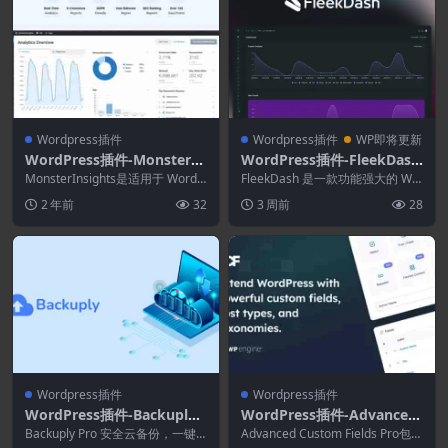
Wordpress插件
Wordpress插件
WP即将更新
WordPress插件-MonsterIn
WordPress插件-FleekDash
sights–EU Compliance 2.3.
2.6.2.4–WordPress的终极管
MonsterInsights是适用于 WordP
FleekDash 是一款功能强大的 Wo
1(MonsterInsights拓展)
ress 的最佳 Google...
理体验
rdPress 后台管理自定义工具，
2 年前
32
3 周前
28
它...
Wordpress插件
Wordpress插件
WordPress插件-Backuply
WordPress插件-Advanced
Pro 1.4.9–可靠的WordPres
Custom Fields Pro Addon
Backuply Pro 安全云备份，一键
Advanced Custom Fields Pro包含