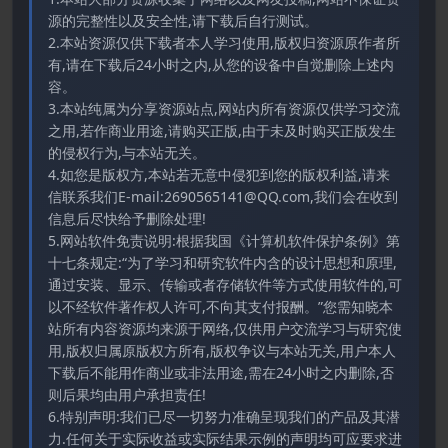
源的完整性以及安全性,请下载后自行测试。
2.本站资源仅供下载者本人学习使用,版权归资源原作者所
有,请在下载后24小时之内,从您的设备中自觉删除上述内
容。
3.本站纯属为分享资源站点,网站内所有资源仅供学习交流
之用,若作商业用途,请购买正版,由于未及时购买正版发生
的侵权行为,与本站无关。
4.如您是版权方,本站若无意中侵犯到您的版权利益,请来
信联系我们E-mail:2690565141@QQ.com,我们会在收到
信息后尽快给予删除处理!
5.网站软件免责说明:根据我国《计算机软件保护条例》第
十七条规定:“为了学习和研究软件内含的设计思想和原理,
通过安装、显示、传输或者存储软件等方式使用软件的,可
以不经软件著作权人许可,不向其支付报酬。”您需知晓本
站所有内容资源均来源于网络,仅供用户交流学习与研究使
用,版权归属原版权方所有,版权争议与本站无关,用户本人
下载后不能用作商业或非法用途,需在24小时之内删除,否
则后果均由用户承担责任!
6.特别声明:我们已尽一切努力准确呈现我们的产品及其潜
力.任何关于实际收益或实际结果示例的声明均可应要求进