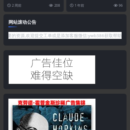
12
Web 专家的高级开发工具扩展 E...
s聊天GPT AI插件
工智能驱动的机器人以及与最常用
2 周前
208
1 年前
96
平台集成...
网站滚动公告
没有你需要的资源,欢迎提交工单或是添加客服微信:ywb386获取