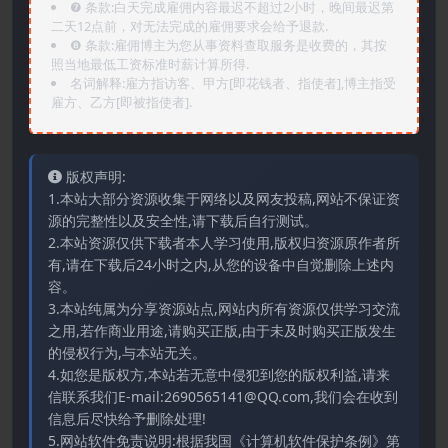
❼ 条款:白天完成雇佣内容最迟不超过2小时，晚间最迟第
二天12点前，对无法完成的雇佣要求会给予退款.
❽ 条款:雇佣博主为您从事资料查取服务是收费的，其按
照当地最低工资标准时薪计算所得.
名词解释:雇方指访客、甲方[即花钱者、指使者],博主指受
雇方、乙方[即被指使者].
版权声明:
1.本站大部分资源收集于网络以及网友投稿,网站不保证资
源的完整性以及安全性,请下载后自行测试。
2.本站资源仅供下载者本人学习使用,版权归资源原作者所
有,请在下载后24小时之内,从您的设备中自觉删除上述内
容。
3.本站纯属为分享资源站点,网站内所有资源仅供学习交流
之用,若作商业用途,请购买正版,由于未及时购买正版发生
的侵权行为,与本站无关。
4.如您是版权方,本站若无意中侵犯到您的版权利益,请来
信联系我们E-mail:2690565141@QQ.com,我们会在收到
信息后尽快给予删除处理!
5.网站软件免责说明:根据我国《计算机软件保护条例》第