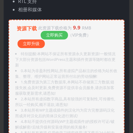
RTL 支持
相册和媒体
9.9
资源下载
此资源下载价格为
RMB
立即购买
（VIP免费）
立即升级
特别提醒:本网站不保证所有资源永久更新资源!一般情况
下大部分资源包括WordPress主题和插件资源等随时都在更
新
0.本站为非盈利性网站,所有虚拟产品标注的价格为站长收
集、整理、维护网站正常运营所付出的劳动报酬!
1.免费资源为第三方数据库,本网站不存储第三方数据,链
接失效,会及时更新,免费资源不提供非会员服务,请勿添加客
服获取更新需求,请悉知!
2.本站所有虚拟数字商品,具有较强的可复制性,可传播性,
所以一经购买,概不退款,请悉知!
3.本站所有WP主题或插件的汉化均为官方完整源码汉化
而成并对汉化后的简体汉化进行测试!
4.本站不提供任何源码(WP主题或插件)的授权许可证/破
解或解密/后续升级和安装使用的相关服务!
5.本站所有资源,仅用作学习研究使用,请下载后24小时内