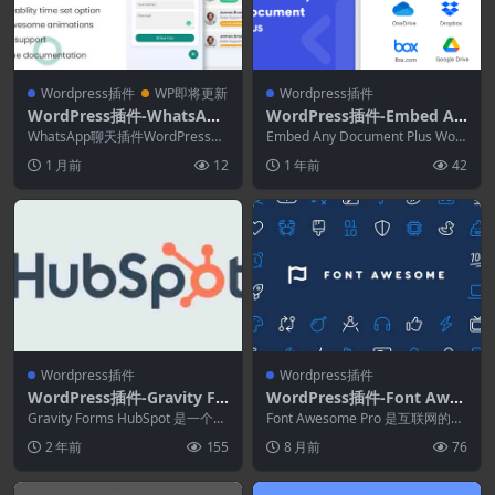
Wordpress插件
WP即将更新
Wordpress插件
WordPress插件-WhatsApp
WordPress插件-Embed An
Chat Help WordPress 3.3.
y Document Plus 2.8.6
WhatsApp聊天插件WordPress可
Embed Any Document Plus Wor
0
以帮助您在几分钟内为您的WordP
dPress 插件可让您轻...
1 月前
12
1 年前
42
r...
Wordpress插件
Wordpress插件
WordPress插件-Gravity Fo
WordPress插件-Font Awes
rms HubSpot Add-Ons 2.
ome Pro Webfonts 7.1.0
Gravity Forms HubSpot 是一个强
Font Awesome Pro 是互联网的图
1.0
大的营销平台，专注于通过自动...
标库和工具包，被数百万设计师、
2 年前
155
8 月前
76
开发...