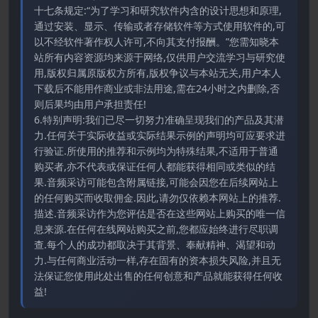
十七条规定:“为了学习和研究软件内含的设计思想和原理,
通过安装、显示、传输或者存储软件等方式使用软件的,可
以不经软件著作权人许可,不向其支付报酬。”您需知晓本
站所有内容资源均来源于网络,仅供用户交流学习与研究使
用,版权归属原版权方所有,版权争议与本站无关,用户本人
下载后不能用作商业或非法用途,需在24小时之内删除,否
则后果均由用户承担责任!
6.特别声明:我们已尽一切努力准确呈现我们的产品及其潜
力.任何关于实际收益或实际结果示例的声明均可应要求进
行验证.所使用的推荐和示例均为特殊结果,不适用于普通
购买者,亦不代表或保证任何人都能获得相同或类似的结
果.音频采访可能包含附属链接,可能会因您在后续网站上
的任何购买而收取佣金.因此,请勿仅依赖本网站上的推荐.
描述.音频采访作为您评估是否在这些网站上购买的唯一信
息来源.在任何在线网站购买之前,您都应始终进行尽职调
查.每个人的成功都取决于其背景、奉献精神、渴望和动
力.与任何商业活动一样,存在固有的资本损失风险,并且无
法保证您使用此处出售的任何创意和产品就能获得任何收
益!