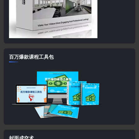
百万爆款课程工具包
封面成交术