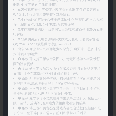
删除,支持正版,勿用作商业用途!
6.因代码可变性,不保证兼容所有浏览器.不保证兼容所有
WP版本.不保证兼容您安装的其他源码!
7.本站保证所有源码(WP主题或插件)的完整性,但不含授权
许可.帮助文档.XML文件/PSD/后续升级等!
8.本站相关资源使用7Z的固实压缩技术,建议使用360Zip进
行解压!
9.如果购买后发现资源链接失效或其他疑问,请联系客服
QQ:2690565141或是微信客服:ywb386!
警告:⚠️可能有些资源远超资料原定价,购买请三思,如非必
要,请勿冲动消费.
➊️ 条款:请支持正版软件及图书。肯定和感激作者及发行
商的社会贡献.
➋️ 条款:站点不存储和发布任何版权资料,只在被访客要求
雇佣后才会在其指示下处理要求的相关内容.
➌️ 条款:向博主支付任何费用都意味着在访客的主观意识
下雇佣博主,形成博主受雇于访客的劳务关系.
➍️ 条款:只向有购买正版资料者并限于学习目的且不扩散
者服务,雇佣即表示你认可和满足此要求.
➎ 条款:雇方承诺不恶意雇佣博主从事违法行为[包括但不
限于色情、反动等],否则雇方承担由此引发的后果.
➏️ 条款:博主也不负责鉴别受雇内容之合法性[包括但不限
于分裂、犯罪等], 雇方需自行鉴别和承担相关后果.