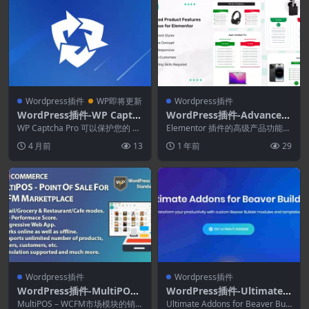
Wordpress插件
WP即将更新
Wordpress插件
WordPress插件-WP Captc
WordPress插件-Advanced
ha Pro 5.36
Product Features Showca
WP Captcha Pro 可以保护您的 W
Elementor 插件的高级产品功能展
ordPress 网站免受垃圾评论...
se for Elementor 1.0.3
示是不同风格产品的最佳插件之
4 月前
13
1 年前
29
一，可在您的...
Wordpress插件
Wordpress插件
WordPress插件-MultiPOS
WordPress插件-Ultimate
2.2.0–WCFM 市场销售点.多
Addons for Beaver Builder
MultiPOS – WCFM市场模块的销
Ultimate Addons for Beaver Buil