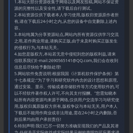
1.本站大部分资源收集于网络以及网友投稿,网站不保证资
源的完整性以及安全性,请下载后自行测试。
2.本站资源仅供下载者本人学习使用,版权归资源原作者所
有,请在下载后24小时之内,从您的设备中自觉删除上述内
容。
3.本站纯属为分享资源站点,网站内所有资源仅供学习交流
之用,若作商业用途,请购买正版,由于未及时购买正版发生
的侵权行为,与本站无关。
4.如您是版权方,本站若无意中侵犯到您的版权利益,请来
信联系我们E-mail:2690565141@QQ.com,我们会在收到
信息后尽快给予删除处理!
5.网站软件免责说明:根据我国《计算机软件保护条例》第
十七条规定:“为了学习和研究软件内含的设计思想和原理,
通过安装、显示、传输或者存储软件等方式使用软件的,可
以不经软件著作权人许可,不向其支付报酬。”您需知晓本
站所有内容资源均来源于网络,仅供用户交流学习与研究使
用,版权归属原版权方所有,版权争议与本站无关,用户本人
下载后不能用作商业或非法用途,需在24小时之内删除,否
则后果均由用户承担责任!
6.特别声明:我们已尽一切努力准确呈现我们的产品及其潜
力.任何关于实际收益或实际结果示例的声明均可应要求进