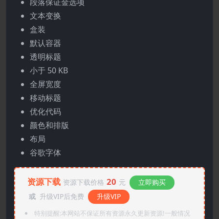
段落保证金选项
文本变换
盒装
默认容器
透明标题
小于 50 KB
全屏宽度
移动标题
优化代码
颜色和排版
布局
谷歌字体
资源下载
20
资源下载价格
元
立即购买
或
升级VIP后免费
升级VIP
特别提醒:本网站不保证所有资源永久更新资源!一般情况