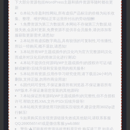
下大部分资源包括WordPress主题和插件资源等随时都在更
新
0.本站为非盈利性网站,所有虚拟产品标注的价格为站长收
集、整理、维护网站正常运营所付出的劳动报酬!
1.免费资源为第三方数据库,本网站不存储第三方数据,链
接失效,会及时更新,免费资源不提供非会员服务,请勿添加客
服获取更新需求,请悉知!
2.本站所有虚拟数字商品,具有较强的可复制性,可传播性,
所以一经购买,概不退款,请悉知!
3.本站所有WP主题或插件的汉化均为官方完整源码汉化
而成并对汉化后的简体汉化进行测试!
4.本站不提供任何源码(WP主题或插件)的授权许可证/破
解或解密/后续升级和安装使用的相关服务!
5.本站所有资源,仅用作学习研究使用,请下载后24小时内
删除,支持正版,勿用作商业用途!
6.因代码可变性,不保证兼容所有浏览器.不保证兼容所有
WP版本.不保证兼容您安装的其他源码!
7.本站保证所有源码(WP主题或插件)的完整性,但不含授权
许可.帮助文档.XML文件/PSD/后续升级等!
8.本站相关资源使用7Z的固实压缩技术,建议使用360Zip进
行解压!
9.如果购买后发现资源链接失效或其他疑问,请联系客服
QQ:2690565141或是微信客服:ywb386!
警告:⚠️可能有些资源远超资料原定价,购买请三思,如非必