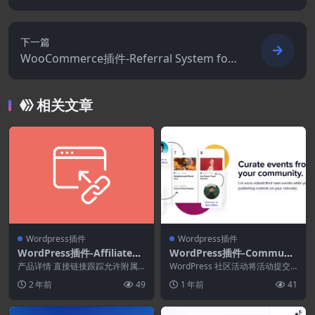
时图形动画
下一篇
WooCommerce插件-Referral System for
WooCommerce 1.3.11.5
相关文章
Wordpress插件
Wordpress插件
WordPress插件-AffiliateW
WordPress插件-Communit
P–Direct Link Tracking 1.3.
y Events 5.0.8-活动日历专
产品详情 直接链接跟踪允许附属
WordPress 社区活动将活动提交
2[AffiliateWP拓展]
机构直接链接到您的网站，而无需
业插件
表单添加到您的网站，以便用户可
2 年前
49
1 年前
41
附属链接。 这是对您...
以将活动提交...