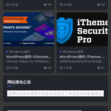
供应商POS系统
售点允许商店所有者和 wcfm 供应
1.37.2
der是一款 Wo...
2 年前
44
4 月前
44
商...
Wordpress插件
Wordpress插件
WordPress插件-Ultimate
WordPress插件-iThemes S
Addons for WPBakery Pag
ecurity Pro 8.5.0-WordPre
Ultimate Addons for WPBakery P
使用受信任的WordPress安全插件
e Builder 3.21.3
age Builde...
ss安全插件
保护WordPress 使用ITHEMES...
6 月前
39
2 年前
91
网站滚动公告
没有你需要的资源,欢迎提交工单或是添加客服微信:ywb386获取