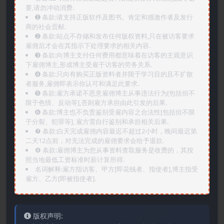
要,请勿冲动消费.
➊️ 条款:请支持正版软件及图书。肯定和感激作者及发行
商的社会贡献.
➋️ 条款:站点不存储和发布任何版权资料,只在被访客要求
雇佣后才会在其指示下处理要求的相关内容.
➌️ 条款:向博主支付任何费用都意味着在访客的主观意识
下雇佣博主,形成博主受雇于访客的劳务关系.
➍️ 条款:只向有购买正版资料者并限于学习目的且不扩散
者服务,雇佣即表示你认可和满足此要求.
➎ 条款:雇方承诺不恶意雇佣博主从事违法行为[包括但不
限于色情、反动等],否则雇方承担由此引发的后果.
➏️ 条款:博主也不负责鉴别受雇内容之合法性[包括但不限
于分裂、犯罪等], 雇方需自行鉴别和承担相关后果.
❼ 条款:白天完成雇佣内容最迟不超过2小时，晚间最迟第
二天12点前，对无法完成的雇佣要求会给予退款.
❽ 条款:雇佣博主为您从事资料查取服务是收费的，其按
照当地最低工资标准时薪计算所得.
名词解释:雇方指访客、甲方[即花钱者、指使者],博主指受
雇方、乙方[即被指使者].
版权声明: