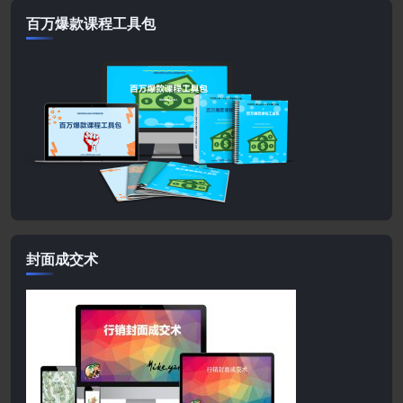
百万爆款课程工具包
封面成交术