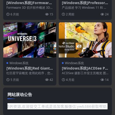
[Windows系统]Formware
[Windows系统]Professor T
3D Slicer 1.3.0.8
eaches Windows 11 5.1
Formware 3D 切片软件概述 3D打
产品描述 学习 Windows 11 和 Wi
印作业的准备工作可能非常耗时。
ndows 10 真实界面的逼真模...
6 月前
15
2 周前
24
如何正...
Windows系统
Windows系统
[Windows系统]Red Giant
[Windows系统]ACDSee Ph
Universe 2026.0.1
oto Studio Home 2026 29.
红巨星宇宙概览 使用此程序，您
ACDSee 摄影工作室主页概览 图
可以使用 VHS、Retrograde Caro
0.1.3351
像浏览器可让您查找、整理和预览
5 月前
42
4 月前
14
u...
计算机上的图像...
网站滚动公告
站没有你需要的资源,欢迎提交工单或是添加客服微信:ywb386获