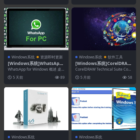
Windows系统
资源即时更新
Windows系统
软件工具
[Windows系统]WhatsApp
[Windows系统]CorelDRAW
for Windows 2.2629.100.0
Technical Suite 2026 27.0.
WhatsApp for Windows 概述 桌
CorelDRAW Technical Suite Corp
面版经过量身定制，将移动应用
0.121
orate 概述 C...
5 天前
89
5 月前
58
的...
Windows系统
Windows系统