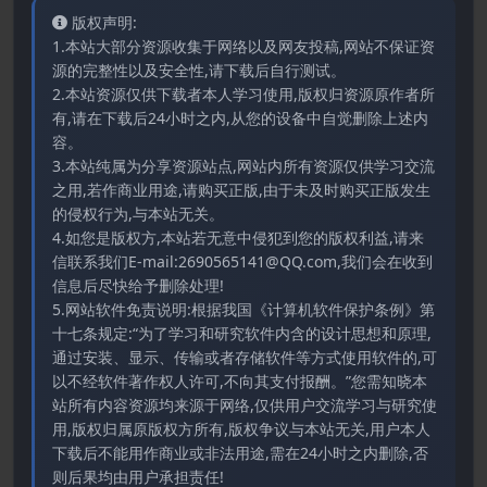
版权声明:
1.本站大部分资源收集于网络以及网友投稿,网站不保证资
源的完整性以及安全性,请下载后自行测试。
2.本站资源仅供下载者本人学习使用,版权归资源原作者所
有,请在下载后24小时之内,从您的设备中自觉删除上述内
容。
3.本站纯属为分享资源站点,网站内所有资源仅供学习交流
之用,若作商业用途,请购买正版,由于未及时购买正版发生
的侵权行为,与本站无关。
4.如您是版权方,本站若无意中侵犯到您的版权利益,请来
信联系我们E-mail:2690565141@QQ.com,我们会在收到
信息后尽快给予删除处理!
5.网站软件免责说明:根据我国《计算机软件保护条例》第
十七条规定:“为了学习和研究软件内含的设计思想和原理,
通过安装、显示、传输或者存储软件等方式使用软件的,可
以不经软件著作权人许可,不向其支付报酬。”您需知晓本
站所有内容资源均来源于网络,仅供用户交流学习与研究使
用,版权归属原版权方所有,版权争议与本站无关,用户本人
下载后不能用作商业或非法用途,需在24小时之内删除,否
则后果均由用户承担责任!