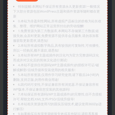
特别提醒:本网站不保证所有资源永久更新资源!一般情况
下大部分资源包括WordPress主题和插件资源等随时都在更
新
0.本站为非盈利性网站,所有虚拟产品标注的价格为站长收
集、整理、维护网站正常运营所付出的劳动报酬!
1.免费资源为第三方数据库,本网站不存储第三方数据,链
接失效,会及时更新,免费资源不提供非会员服务,请勿添加客
服获取更新需求,请悉知!
2.本站所有虚拟数字商品,具有较强的可复制性,可传播性,
所以一经购买,概不退款,请悉知!
3.本站所有WP主题或插件的汉化均为官方完整源码汉化
而成并对汉化后的简体汉化进行测试!
4.本站不提供任何源码(WP主题或插件)的授权许可证/破
解或解密/后续升级和安装使用的相关服务!
5.本站所有资源,仅用作学习研究使用,请下载后24小时内
删除,支持正版,勿用作商业用途!
6.因代码可变性,不保证兼容所有浏览器.不保证兼容所有
WP版本.不保证兼容您安装的其他源码!
7.本站保证所有源码(WP主题或插件)的完整性,但不含授权
许可.帮助文档.XML文件/PSD/后续升级等!
8.本站相关资源使用7Z的固实压缩技术,建议使用360Zip进
行解压!
9.如果购买后发现资源链接失效或其他疑问,请联系客服