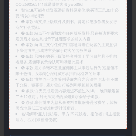
QQ:2690565141或是微信客服:ywb386!
警告:⚠️可能有些资源远超资料原定价,购买请三思,如非必
要,请勿冲动消费.
➊️ 条款:请支持正版软件及图书。肯定和感激作者及发行
商的社会贡献.
➋️ 条款:站点不存储和发布任何版权资料,只在被访客要求
雇佣后才会在其指示下处理要求的相关内容.
➌️ 条款:向博主支付任何费用都意味着在访客的主观意识
下雇佣博主,形成博主受雇于访客的劳务关系.
➍️ 条款:只向有购买正版资料者并限于学习目的且不扩散
者服务,雇佣即表示你认可和满足此要求.
➎ 条款:雇方承诺不恶意雇佣博主从事违法行为[包括但不
限于色情、反动等],否则雇方承担由此引发的后果.
➏️ 条款:博主也不负责鉴别受雇内容之合法性[包括但不限
于分裂、犯罪等], 雇方需自行鉴别和承担相关后果.
❼ 条款:白天完成雇佣内容最迟不超过2小时，晚间最迟第
二天12点前，对无法完成的雇佣要求会给予退款.
❽ 条款:雇佣博主为您从事资料查取服务是收费的，其按
照当地最低工资标准时薪计算所得.
名词解释:雇方指访客、甲方[即花钱者、指使者],博主指受
雇方、乙方[即被指使者].