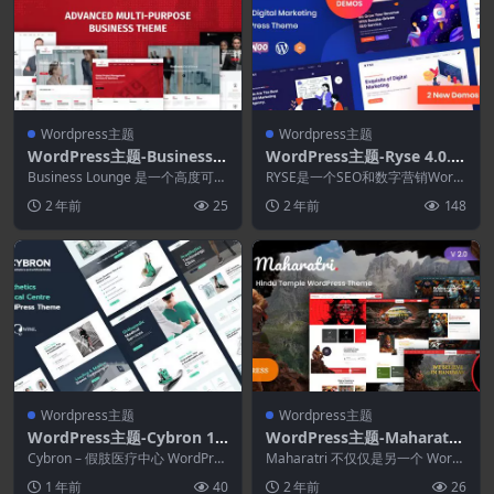
Wordpress主题
Wordpress主题
WordPress主题-Business L
WordPress主题-Ryse 4.0.3
ounge 2.1–多用途咨询和财
–SEO和数字营销主题
Business Lounge 是一个高度可定
RYSE是一个SEO和数字营销Word
务主题
制的主题，专为所有类型的商业、
Press主题。 该SEO主题使用Ele
2 年前
25
2 年前
148
信息...
m...
Wordpress主题
Wordpress主题
WordPress主题-Cybron 1.
WordPress主题-Maharatri
0.2–假肢医疗中心WordPres
1.2–印度教寺庙WordPress
Cybron – 假肢医疗中心 WordPres
Maharatri 不仅仅是另一个 Word
s主题
s 主题专为医疗中心...
主题
Press 主题；它是一款精心制作
1 年前
40
2 年前
26
的...