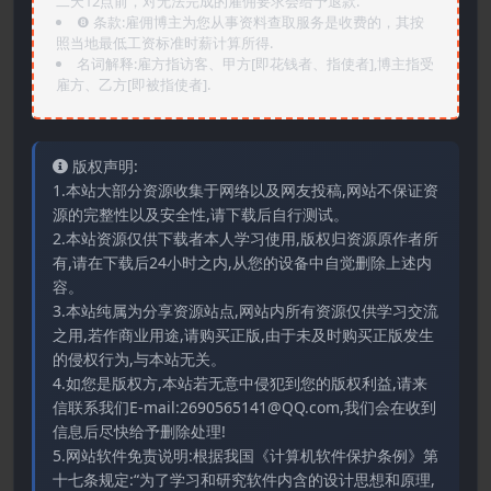
二天12点前，对无法完成的雇佣要求会给予退款.
❽ 条款:雇佣博主为您从事资料查取服务是收费的，其按
照当地最低工资标准时薪计算所得.
名词解释:雇方指访客、甲方[即花钱者、指使者],博主指受
雇方、乙方[即被指使者].
版权声明:
1.本站大部分资源收集于网络以及网友投稿,网站不保证资
源的完整性以及安全性,请下载后自行测试。
2.本站资源仅供下载者本人学习使用,版权归资源原作者所
有,请在下载后24小时之内,从您的设备中自觉删除上述内
容。
3.本站纯属为分享资源站点,网站内所有资源仅供学习交流
之用,若作商业用途,请购买正版,由于未及时购买正版发生
的侵权行为,与本站无关。
4.如您是版权方,本站若无意中侵犯到您的版权利益,请来
信联系我们E-mail:2690565141@QQ.com,我们会在收到
信息后尽快给予删除处理!
5.网站软件免责说明:根据我国《计算机软件保护条例》第
十七条规定:“为了学习和研究软件内含的设计思想和原理,