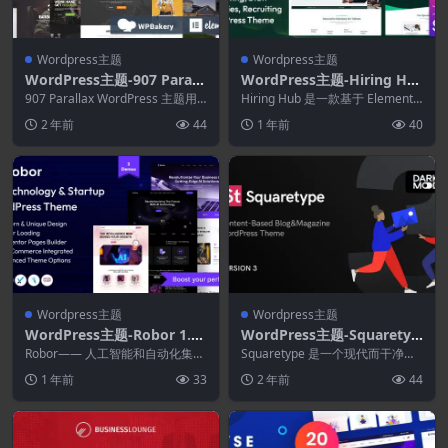
Wordpress主题
Wordpress主题
WordPress主题-907 Parall
WordPress主题-Hiring Hu
ax–响应式多功能WordPress
b 1.2–人力资源代理WordPr
907 Parallax WordPress 主题用
Hiring Hub 是一款基于 Elemento
主题 5.3.14
途广泛，具有出色的选项和功能...
ess主题
r 的 WordPress 主...
2 年前
44
1 年前
40
Wordpress主题
Wordpress主题
WordPress主题-Robor 1.0–
WordPress主题-Squaretyp
AI与自动化集成WordPress
e 3.1.0–现代博客WordPress
Robor—— 人工智能和自动化集成
Squaretype 是一个现代而干净
主题
WordPress 主题，非常适合人工
主题
的 WordPress 主题，适用于基
1 年前
33
2 年前
44
智能...
于...