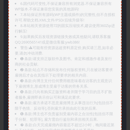
6.因代码可变性,不保证兼容所有浏览器.不保证兼容所有
WP版本.不保证兼容您安装的其他源码!
7.本站保证所有源码(WP主题或插件)的完整性,但不含授权
许可.帮助文档.XML文件/PSD/后续升级等!
8.本站相关资源使用7Z的固实压缩技术,建议使用360Zip进
行解压!
9.如果购买后发现资源链接失效或其他疑问,请联系客服
QQ:2690565141或是微信客服:ywb386!
警告:⚠️可能有些资源远超资料原定价,购买请三思,如非必
要,请勿冲动消费.
➊️ 条款:请支持正版软件及图书。肯定和感激作者及发行
商的社会贡献.
➋️ 条款:站点不存储和发布任何版权资料,只在被访客要求
雇佣后才会在其指示下处理要求的相关内容.
➌️ 条款:向博主支付任何费用都意味着在访客的主观意识
下雇佣博主,形成博主受雇于访客的劳务关系.
➍️ 条款:只向有购买正版资料者并限于学习目的且不扩散
者服务,雇佣即表示你认可和满足此要求.
➎ 条款:雇方承诺不恶意雇佣博主从事违法行为[包括但不
限于色情、反动等],否则雇方承担由此引发的后果.
➏️ 条款:博主也不负责鉴别受雇内容之合法性[包括但不限
于分裂、犯罪等], 雇方需自行鉴别和承担相关后果.
❼ 条款:白天完成雇佣内容最迟不超过2小时，晚间最迟第