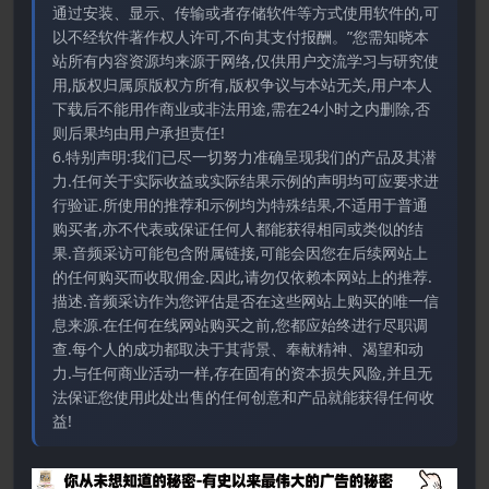
通过安装、显示、传输或者存储软件等方式使用软件的,可
以不经软件著作权人许可,不向其支付报酬。”您需知晓本
站所有内容资源均来源于网络,仅供用户交流学习与研究使
用,版权归属原版权方所有,版权争议与本站无关,用户本人
下载后不能用作商业或非法用途,需在24小时之内删除,否
则后果均由用户承担责任!
6.特别声明:我们已尽一切努力准确呈现我们的产品及其潜
力.任何关于实际收益或实际结果示例的声明均可应要求进
行验证.所使用的推荐和示例均为特殊结果,不适用于普通
购买者,亦不代表或保证任何人都能获得相同或类似的结
果.音频采访可能包含附属链接,可能会因您在后续网站上
的任何购买而收取佣金.因此,请勿仅依赖本网站上的推荐.
描述.音频采访作为您评估是否在这些网站上购买的唯一信
息来源.在任何在线网站购买之前,您都应始终进行尽职调
查.每个人的成功都取决于其背景、奉献精神、渴望和动
力.与任何商业活动一样,存在固有的资本损失风险,并且无
法保证您使用此处出售的任何创意和产品就能获得任何收
益!