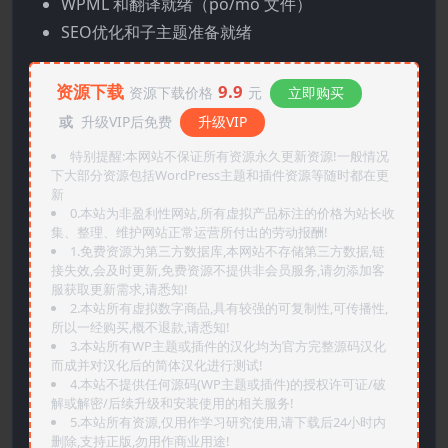
WPML 和翻译就绪（po/mo 文件）
SEO优化和子主题准备就绪
资源下载
9.9
资源下载价格
元
立即购买
或
升级VIP后免费
升级VIP
特别提醒:本网站不保证所有资源永久更新资源!一般情况
下大部分资源包括WordPress主题和插件资源等随时都在更
新
0.本站为非盈利性网站,所有虚拟产品标注的价格为站长收
集、整理、维护网站正常运营所付出的劳动报酬!
1.免费资源为第三方数据库,本网站不存储第三方数据,链
接失效,会及时更新,免费资源不提供非会员服务,请勿添加客
服获取更新需求,请悉知!
2.本站所有虚拟数字商品,具有较强的可复制性,可传播性,
所以一经购买,概不退款,请悉知!
3.本站所有WP主题或插件的汉化均为官方完整源码汉化
而成并对汉化后的简体汉化进行测试!
4.本站不提供任何源码(WP主题或插件)的授权许可证/破
解或解密/后续升级和安装使用的相关服务!
5.本站所有资源,仅用作学习研究使用,请下载后24小时内
删除,支持正版,勿用作商业用途!