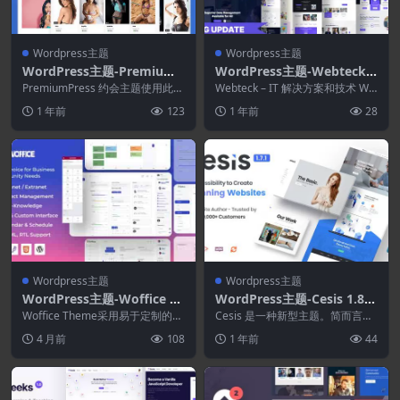
Wordpress主题
Wordpress主题
WordPress主题-PremiumP
WordPress主题-Webteck
ress Dating Theme 11.1.5
2.0–IT解决方案和技术Word
PremiumPress 约会主题使用此
Webteck – IT 解决方案和技术 Wo
WordPress 主题创建您自己的约...
Press主题
rdPress 主题，...
1 年前
123
1 年前
28
Wordpress主题
Wordpress主题
WordPress主题-Woffice 5.
WordPress主题-Cesis 1.8.7
4.35-内联网.外联网和项目管
2–响应式多用途WordPress
Woffice Theme采用易于定制的设
Cesis 是一种新型主题。简而言
理WordPress主题
计，灵感来自 Google 的 Mat...
主题
之，它是功能最强大、最易于使
4 月前
108
1 年前
44
用、用途最广泛的多...