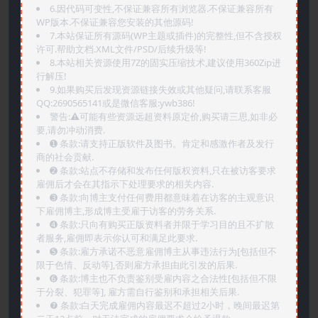
6.因代码可变性,不保证兼容所有浏览器.不保证兼容所有
WP版本.不保证兼容您安装的其他源码!
7.本站保证所有源码(WP主题或插件)的完整性,但不含授权
许可.帮助文档.XML文件/PSD/后续升级等!
8.本站相关资源使用7Z的固实压缩技术,建议使用360Zip进
行解压!
9.如果购买后发现资源链接失效或其他疑问,请联系客服
QQ:2690565141或是微信客服:ywb386!
警告:⚠️可能有些资源远超资料原定价,购买请三思,如非必
要,请勿冲动消费.
➊️ 条款:请支持正版软件及图书。肯定和感激作者及发行
商的社会贡献.
➋️ 条款:站点不存储和发布任何版权资料,只在被访客要求
雇佣后才会在其指示下处理要求的相关内容.
➌️ 条款:向博主支付任何费用都意味着在访客的主观意识
下雇佣博主,形成博主受雇于访客的劳务关系.
➍️ 条款:只向有购买正版资料者并限于学习目的且不扩散
者服务,雇佣即表示你认可和满足此要求.
➎ 条款:雇方承诺不恶意雇佣博主从事违法行为[包括但不
限于色情、反动等],否则雇方承担由此引发的后果.
➏️ 条款:博主也不负责鉴别受雇内容之合法性[包括但不限
于分裂、犯罪等], 雇方需自行鉴别和承担相关后果.
❼ 条款:白天完成雇佣内容最迟不超过2小时，晚间最迟第