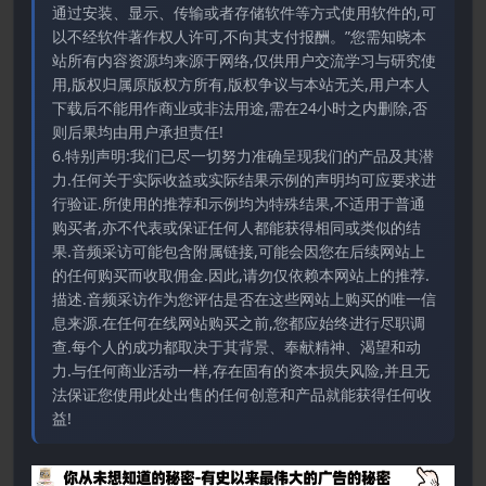
通过安装、显示、传输或者存储软件等方式使用软件的,可
以不经软件著作权人许可,不向其支付报酬。”您需知晓本
站所有内容资源均来源于网络,仅供用户交流学习与研究使
用,版权归属原版权方所有,版权争议与本站无关,用户本人
下载后不能用作商业或非法用途,需在24小时之内删除,否
则后果均由用户承担责任!
6.特别声明:我们已尽一切努力准确呈现我们的产品及其潜
力.任何关于实际收益或实际结果示例的声明均可应要求进
行验证.所使用的推荐和示例均为特殊结果,不适用于普通
购买者,亦不代表或保证任何人都能获得相同或类似的结
果.音频采访可能包含附属链接,可能会因您在后续网站上
的任何购买而收取佣金.因此,请勿仅依赖本网站上的推荐.
描述.音频采访作为您评估是否在这些网站上购买的唯一信
息来源.在任何在线网站购买之前,您都应始终进行尽职调
查.每个人的成功都取决于其背景、奉献精神、渴望和动
力.与任何商业活动一样,存在固有的资本损失风险,并且无
法保证您使用此处出售的任何创意和产品就能获得任何收
益!