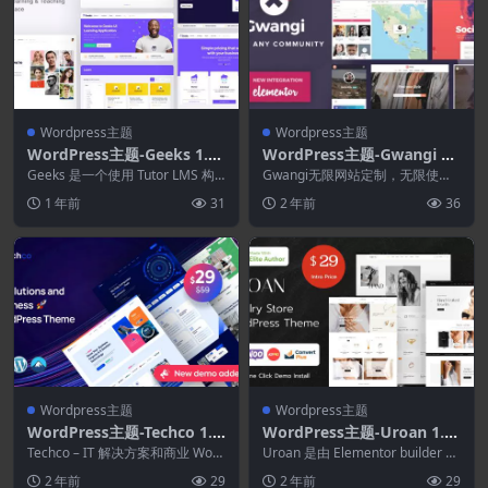
Wordpress主题
Wordpress主题
WordPress主题-Geeks 1.2.
WordPress主题-Gwangi 2.
33–在线学习市场WordPress
4.5-PRO多功能会员.社交网
Geeks 是一个使用 Tutor LMS 构
Gwangi无限网站定制，无限使用
主题
建的在线学习和教学市场 WordP...
络和BuddyPress社区主题
颜色、字体、间距、按钮、块、视
1 年前
31
2 年前
36
差部分、视频英雄...
Wordpress主题
Wordpress主题
WordPress主题-Techco 1.
WordPress主题-Uroan 1.4.
0.2–IT解决方案和商业Word
4–珠宝和装饰品商店WordPr
Techco – IT 解决方案和商业 Word
Uroan 是由 Elementor builder 提
Press主题
Press 提供专为 IT 服务...
ess主题
供支持的珠宝 AJAX ...
2 年前
29
2 年前
29