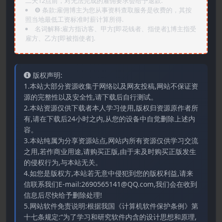
二天12点前，对无法完成的雇佣要求会给予退款.
❽ 条款:雇佣博主为您从事资料查取服务是收费的，其按
照当地最低工资标准时薪计算所得.
名词解释:雇方指访客、甲方[即花钱者、指使者],博主指受
雇方、乙方[即被指使者].
版权声明:
1.本站大部分资源收集于网络以及网友投稿,网站不保证资
源的完整性以及安全性,请下载后自行测试。
2.本站资源仅供下载者本人学习使用,版权归资源原作者所
有,请在下载后24小时之内,从您的设备中自觉删除上述内
容。
3.本站纯属为分享资源站点,网站内所有资源仅供学习交流
之用,若作商业用途,请购买正版,由于未及时购买正版发生
的侵权行为,与本站无关。
4.如您是版权方,本站若无意中侵犯到您的版权利益,请来
信联系我们E-mail:2690565141@QQ.com,我们会在收到
信息后尽快给予删除处理!
5.网站软件免责说明:根据我国《计算机软件保护条例》第
十七条规定:“为了学习和研究软件内含的设计思想和原理,