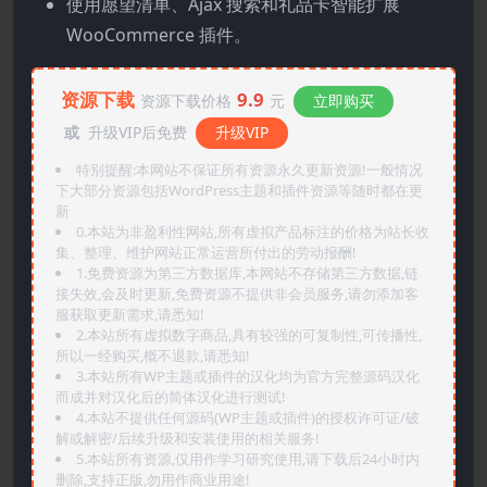
使用愿望清单、Ajax 搜索和礼品卡智能扩展
WooCommerce 插件。
资源下载
9.9
资源下载价格
元
立即购买
或
升级VIP后免费
升级VIP
特别提醒:本网站不保证所有资源永久更新资源!一般情况
下大部分资源包括WordPress主题和插件资源等随时都在更
新
0.本站为非盈利性网站,所有虚拟产品标注的价格为站长收
集、整理、维护网站正常运营所付出的劳动报酬!
1.免费资源为第三方数据库,本网站不存储第三方数据,链
接失效,会及时更新,免费资源不提供非会员服务,请勿添加客
服获取更新需求,请悉知!
2.本站所有虚拟数字商品,具有较强的可复制性,可传播性,
所以一经购买,概不退款,请悉知!
3.本站所有WP主题或插件的汉化均为官方完整源码汉化
而成并对汉化后的简体汉化进行测试!
4.本站不提供任何源码(WP主题或插件)的授权许可证/破
解或解密/后续升级和安装使用的相关服务!
5.本站所有资源,仅用作学习研究使用,请下载后24小时内
删除,支持正版,勿用作商业用途!