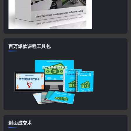
百万爆款课程工具包
封面成交术