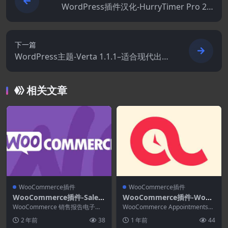
WordPress插件汉化-HurryTimer Pro 2.1
6.0–强大的WordPress紧急倒计时器
下一篇
WordPress主题-Verta 1.1.1–适合现代出版
商的多概念WordPress主题
相关文章
WooCommerce插件
WooCommerce插件
WooCommerce插件-Sales
WooCommerce插件-WooC
Report Email for WooCom
ommerce Appointments
WooCommerce 销售报告电子邮
WooCommerce Appointments是
merce 1.3.1
件扩展程序现在可以直接在收件箱
4.22.0
用于在您自己的网站上处理约会
2 年前
38
1 年前
44
中轻松接收自...
的...