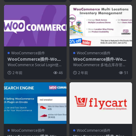
WooCommerce插件
WooCommerce插件
WooCommerce插件-WooC
WooCommerce插件-WooC
ommerce Social Login 2.1
ommerce Multi Locations
WooCommerce Social Login使此
WooCommerce 多地点库存管理
5.0
过程尽可能简单和安全——客户...
Inventory Management 4.
插件提供了管理 WooCommerce
2 年前
46
2 年前
51
商...
0.20
WooCommerce插件
WooCommerce插件