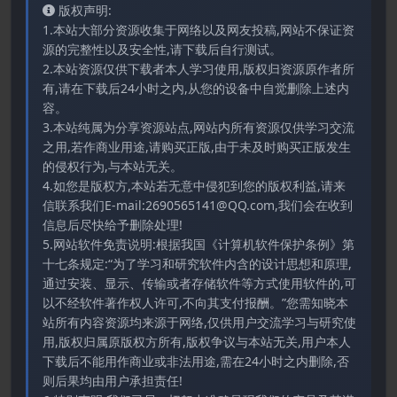
版权声明:
1.本站大部分资源收集于网络以及网友投稿,网站不保证资
源的完整性以及安全性,请下载后自行测试。
2.本站资源仅供下载者本人学习使用,版权归资源原作者所
有,请在下载后24小时之内,从您的设备中自觉删除上述内
容。
3.本站纯属为分享资源站点,网站内所有资源仅供学习交流
之用,若作商业用途,请购买正版,由于未及时购买正版发生
的侵权行为,与本站无关。
4.如您是版权方,本站若无意中侵犯到您的版权利益,请来
信联系我们E-mail:2690565141@QQ.com,我们会在收到
信息后尽快给予删除处理!
5.网站软件免责说明:根据我国《计算机软件保护条例》第
十七条规定:“为了学习和研究软件内含的设计思想和原理,
通过安装、显示、传输或者存储软件等方式使用软件的,可
以不经软件著作权人许可,不向其支付报酬。”您需知晓本
站所有内容资源均来源于网络,仅供用户交流学习与研究使
用,版权归属原版权方所有,版权争议与本站无关,用户本人
下载后不能用作商业或非法用途,需在24小时之内删除,否
则后果均由用户承担责任!