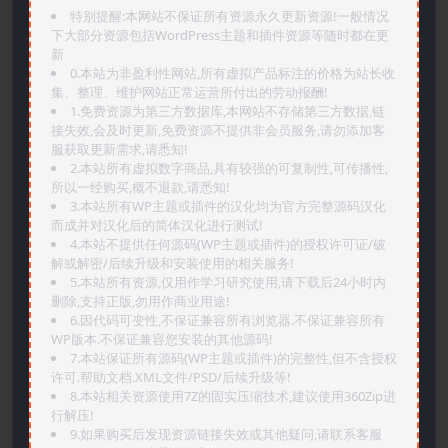
特别提醒:本网站不保证所有资源永久更新资源!一般情况
下大部分资源包括WordPress主题和插件资源等随时都在更
新
0.本站为非盈利性网站,所有虚拟产品标注的价格为站长收
集、整理、维护网站正常运营所付出的劳动报酬!
1.免费资源为第三方数据库,本网站不存储第三方数据,链
接失效,会及时更新,免费资源不提供非会员服务,请勿添加客
服获取更新需求,请悉知!
2.本站所有虚拟数字商品,具有较强的可复制性,可传播性,
所以一经购买,概不退款,请悉知!
3.本站所有WP主题或插件的汉化均为官方完整源码汉化
而成并对汉化后的简体汉化进行测试!
4.本站不提供任何源码(WP主题或插件)的授权许可证/破
解或解密/后续升级和安装使用的相关服务!
5.本站所有资源,仅用作学习研究使用,请下载后24小时内
删除,支持正版,勿用作商业用途!
6.因代码可变性,不保证兼容所有浏览器.不保证兼容所有
WP版本.不保证兼容您安装的其他源码!
7.本站保证所有源码(WP主题或插件)的完整性,但不含授权
许可.帮助文档.XML文件/PSD/后续升级等!
8.本站相关资源使用7Z的固实压缩技术,建议使用360Zip进
行解压!
9.如果购买后发现资源链接失效或其他疑问,请联系客服