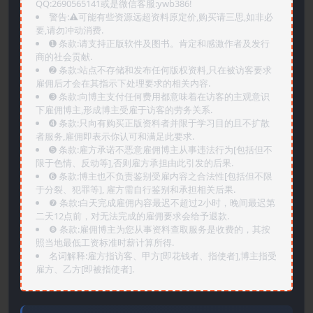
QQ:2690565141或是微信客服:ywb386!
警告:⚠️可能有些资源远超资料原定价,购买请三思,如非必
要,请勿冲动消费.
➊️ 条款:请支持正版软件及图书。肯定和感激作者及发行
商的社会贡献.
➋️ 条款:站点不存储和发布任何版权资料,只在被访客要求
雇佣后才会在其指示下处理要求的相关内容.
➌️ 条款:向博主支付任何费用都意味着在访客的主观意识
下雇佣博主,形成博主受雇于访客的劳务关系.
➍️ 条款:只向有购买正版资料者并限于学习目的且不扩散
者服务,雇佣即表示你认可和满足此要求.
➎ 条款:雇方承诺不恶意雇佣博主从事违法行为[包括但不
限于色情、反动等],否则雇方承担由此引发的后果.
➏️ 条款:博主也不负责鉴别受雇内容之合法性[包括但不限
于分裂、犯罪等], 雇方需自行鉴别和承担相关后果.
❼ 条款:白天完成雇佣内容最迟不超过2小时，晚间最迟第
二天12点前，对无法完成的雇佣要求会给予退款.
❽ 条款:雇佣博主为您从事资料查取服务是收费的，其按
照当地最低工资标准时薪计算所得.
名词解释:雇方指访客、甲方[即花钱者、指使者],博主指受
雇方、乙方[即被指使者].