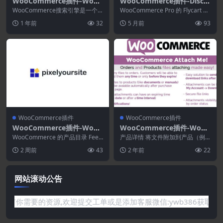
WooCommerce插件-WooC
WooCommerce插件-Disco
ommerce Search Engine
unt Rules for WooComme
WooCommerce搜索引擎是一个
WooCommerce Pro 的 Flycart 折
2.3.2
非常强大且易于使用的 WooCom
rce Pro 2.6.14
扣规则在您的 WooCom...
1 年前
32
5 月前
93
merce...
WooCommerce插件
WooCommerce插件
WooCommerce插件-WooC
WooCommerce插件-WooC
ommerce Product Catalog
ommerce Attach Me! 25.5
WooCommerce 的产品目录 Feed
产品详情 将文件附加到产品（例
Feed Pro 5.9.0
到 Facebook 产品目录、T...
如手册、文档等）：客户购买后，
2 周前
43
2 年前
22
这些文件会自动在产品...
网站滚动公告
要的资源,欢迎提交工单或是添加客服微信:ywb386获取帮助！