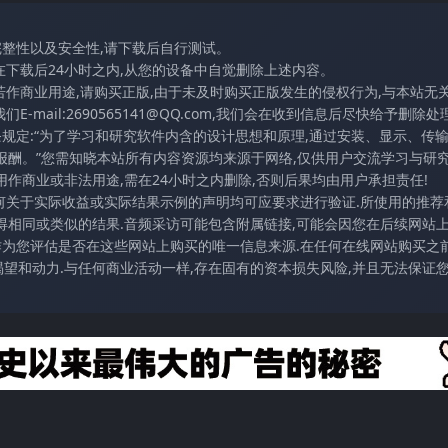
完整性以及安全性,请下载后自行测试。
在下载后24小时之内,从您的设备中自觉删除上述内容。
若作商业用途,请购买正版,由于未及时购买正版发生的侵权行为,与本站无
mail:2690565141@QQ.com,我们会在收到信息后尽快给予删除处理
条规定:“为了学习和研究软件内含的设计思想和原理,通过安装、显示、传
报酬。”您需知晓本站所有内容资源均来源于网络,仅供用户交流学习与研究
作商业或非法用途,需在24小时之内删除,否则后果均由用户承担责任!
任何关于实际收益或实际结果示例的声明均可应要求进行验证.所使用的推荐
得相同或类似的结果.音频采访可能包含附属链接,可能会因您在后续网站
访作为您评估是否在这些网站上购买的唯一信息来源.在任何在线网站购买之前
望和动力.与任何商业活动一样,存在固有的资本损失风险,并且无法保证