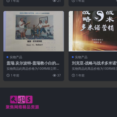
1 年前
21
1 年前
要学会销...
脑的工作原理...
实物产品
实物产品
盖瑞.亥尔波特-盖瑞教小白的入
刘克亚-战略与战术多米诺
门秘密销售信
实物商品此商品价格为100RMB立即购
实物商品此商品价格为100RMB
买
买
1 年前
37
1 年前