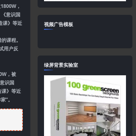
800W，
》《意识国
造课》等近
视频广告模板
错的课程。
试用户反
绿屏背景实验室
0W，被
《意识国
造课》等近
家”。