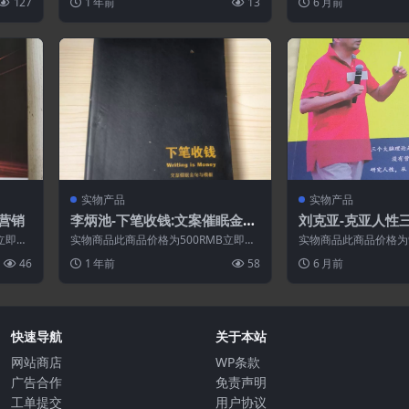
127
1 年前
13
6 月前
实物产品
实物产品
营销
李炳池-下笔收钱:文案催眠金句
刘克亚-克亚人性
与模板[实体书]
立即购
实物商品此商品价格为500RMB立即购
实物商品此商品价格为9
买
46
1 年前
58
6 月前
快速导航
关于本站
网站商店
WP条款
广告合作
免责声明
工单提交
用户协议