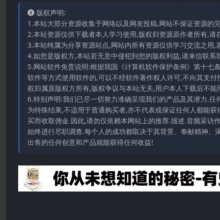
版权声明:
1.本站大部分资源收集于网络以及网友投稿,网站不保证资源的
2.本站资源仅供下载者本人学习使用,版权归资源原作者所有,请
3.本站纯属为分享资源站点,网站内所有资源仅供学习交流之用,
4.如您是版权方,本站若无意中侵犯到您的版权利益,请来信联系我们E-
5.网站软件免责说明:根据我国《计算机软件保护条例》第十七
软件等方式使用软件的,可以不经软件著作权人许可,不向其支付
权归属原版权方所有,版权争议与本站无关,用户本人下载后不能用
6.特别声明:我们已尽一切努力准确呈现我们的产品及其潜力.
为特殊结果,不适用于普通购买者,亦不代表或保证任何人都能获
买而收取佣金.因此,请勿仅依赖本网站上的推荐.描述.音频采
始终进行尽职调查.每个人的成功都取决于其背景、奉献精神、渴
出售的任何创意和产品就能获得任何收益!