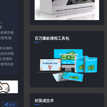
关。
!
输或者存储
使用,版
百万爆款课程工具包
和示例均
上的任何购
,您都应
您使用此处
封面成交术
分享