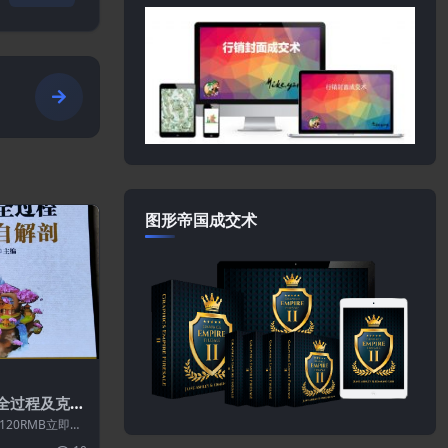
图形帝国成交术
售全过程及克亚
20RMB立即购