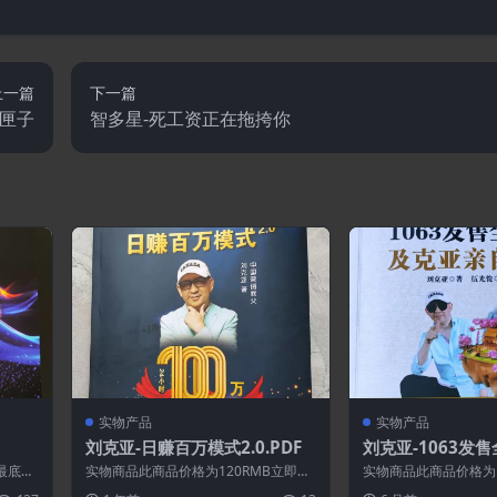
上一篇
下一篇
黑匣子
智多星-死工资正在拖挎你
实物产品
实物产品
刘克亚-日赚百万模式2.0.PDF
刘克亚-1063发
亲自解剖
最底层
实物商品此商品价格为120RMB立即购
实物商品此商品价格为1
剖从人
买
买