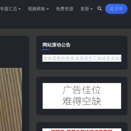
专题汇总
视频模板
免费资源
更新
登录
网站滚动公告
网站没有你需要的资源,欢迎提交工单或是添加客服微信:ywb386