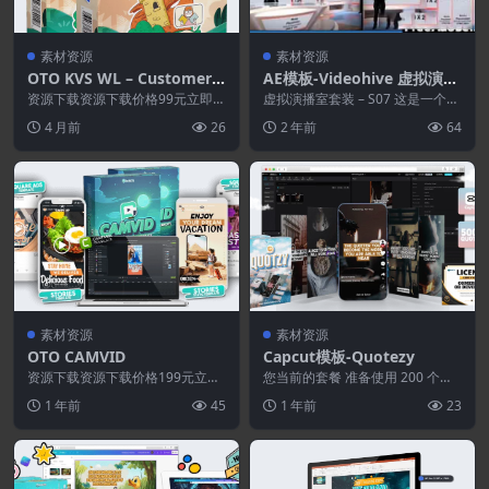
素材资源
素材资源
OTO KVS WL – Customer P
AE模板-Videohive 虚拟演播
ortal
室套件S07.7z
资源下载资源下载价格99元立即购
虚拟演播室套装 – S07 这是一个逼
买特别提醒:本网站不保证所有资
真的项目，适用于任何类型的节
4 月前
26
2 年前
64
源永久更新资源!一...
目，如新闻、对...
素材资源
素材资源
OTO CAMVID
Capcut模板-Quotezy
资源下载资源下载价格199元立即
您当前的套餐 准备使用 200 个动
购买特别提醒:本网站不保证所有
画视频引语。 包括入场报价的语
1 年前
45
1 年前
23
资源永久更新资源!...
音报价。 10...