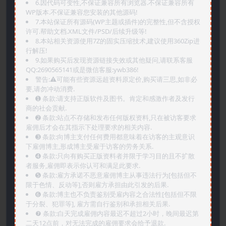
6.因代码可变性,不保证兼容所有浏览器.不保证兼容所有
WP版本.不保证兼容您安装的其他源码!
7.本站保证所有源码(WP主题或插件)的完整性,但不含授权
许可.帮助文档.XML文件/PSD/后续升级等!
8.本站相关资源使用7Z的固实压缩技术,建议使用360Zip进
行解压!
9.如果购买后发现资源链接失效或其他疑问,请联系客服
QQ:2690565141或是微信客服:ywb386!
警告:⚠️可能有些资源远超资料原定价,购买请三思,如非必
要,请勿冲动消费.
➊️ 条款:请支持正版软件及图书。肯定和感激作者及发行
商的社会贡献.
➋️ 条款:站点不存储和发布任何版权资料,只在被访客要求
雇佣后才会在其指示下处理要求的相关内容.
➌️ 条款:向博主支付任何费用都意味着在访客的主观意识
下雇佣博主,形成博主受雇于访客的劳务关系.
➍️ 条款:只向有购买正版资料者并限于学习目的且不扩散
者服务,雇佣即表示你认可和满足此要求.
➎ 条款:雇方承诺不恶意雇佣博主从事违法行为[包括但不
限于色情、反动等],否则雇方承担由此引发的后果.
➏️ 条款:博主也不负责鉴别受雇内容之合法性[包括但不限
于分裂、犯罪等], 雇方需自行鉴别和承担相关后果.
❼ 条款:白天完成雇佣内容最迟不超过2小时，晚间最迟第
二天12点前，对无法完成的雇佣要求会给予退款.