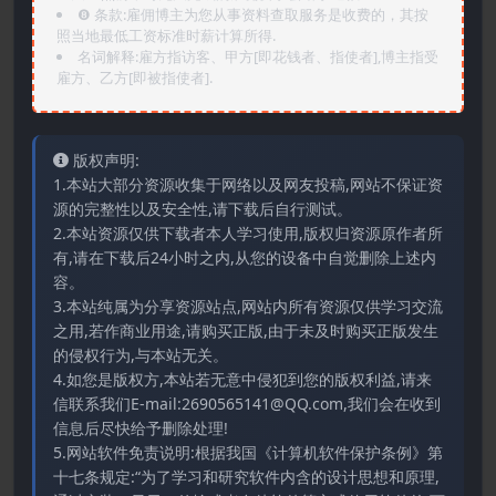
❽ 条款:雇佣博主为您从事资料查取服务是收费的，其按
照当地最低工资标准时薪计算所得.
名词解释:雇方指访客、甲方[即花钱者、指使者],博主指受
雇方、乙方[即被指使者].
版权声明:
1.本站大部分资源收集于网络以及网友投稿,网站不保证资
源的完整性以及安全性,请下载后自行测试。
2.本站资源仅供下载者本人学习使用,版权归资源原作者所
有,请在下载后24小时之内,从您的设备中自觉删除上述内
容。
3.本站纯属为分享资源站点,网站内所有资源仅供学习交流
之用,若作商业用途,请购买正版,由于未及时购买正版发生
的侵权行为,与本站无关。
4.如您是版权方,本站若无意中侵犯到您的版权利益,请来
信联系我们E-mail:2690565141@QQ.com,我们会在收到
信息后尽快给予删除处理!
5.网站软件免责说明:根据我国《计算机软件保护条例》第
十七条规定:“为了学习和研究软件内含的设计思想和原理,