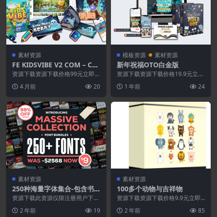
素材资源
模板资源
素材资源
FE KIDSVIBE V2 COM – Cus
新年祝福OTO白金版
tomer Portal
资源下载资源下载价格99元立即购
资源下载资源下载价格19.9元立即
买特别提醒:本网站不保证所有资
购买 或 &n...
4 月前
20
1 年前
24
源永久更新资源!一...
素材资源
素材资源
250种海量字体集合-包含书
100多个动物与吉祥物
法,衬线,无衬线,卡通,手写等
资源下载此资源仅限注册用户下
资源下载资源下载价格9.9元立即
字体
载，请先登录特别提醒:本网站不
购买 或 &nb...
2 年前
19
2 年前
85
保证所有资源永久更新资...