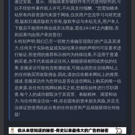
通过安装、显示、传输或者存储软件等方式使用软件的,可
以不经软件著作权人许可,不向其支付报酬。”您需知晓本
站所有内容资源均来源于网络,仅供用户交流学习与研究使
用,版权归属原版权方所有,版权争议与本站无关,用户本人
下载后不能用作商业或非法用途,需在24小时之内删除,否
则后果均由用户承担责任!
6.特别声明:我们已尽一切努力准确呈现我们的产品及其潜
力.任何关于实际收益或实际结果示例的声明均可应要求进
行验证.所使用的推荐和示例均为特殊结果,不适用于普通
购买者,亦不代表或保证任何人都能获得相同或类似的结
果.音频采访可能包含附属链接,可能会因您在后续网站上
的任何购买而收取佣金.因此,请勿仅依赖本网站上的推荐.
描述.音频采访作为您评估是否在这些网站上购买的唯一信
息来源.在任何在线网站购买之前,您都应始终进行尽职调
查.每个人的成功都取决于其背景、奉献精神、渴望和动
力.与任何商业活动一样,存在固有的资本损失风险,并且无
法保证您使用此处出售的任何创意和产品就能获得任何收
益!