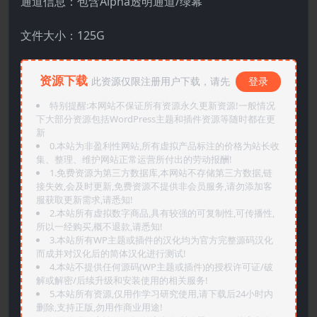
通道信息：包含Alpha透明通道/绿幕
文件大小：125G
资源下载
此资源仅限注册用户下载，请先
登录
特别提醒:本网站不保证所有资源永久更新资源!一般情况
下大部分资源包括WordPress主题和插件资源等随时都在更
新
0.本站为非盈利性网站,所有虚拟产品标注的价格为站长收
集、整理、维护网站正常运营所付出的劳动报酬!
1.免费资源为第三方数据库,本网站不存储第三方数据,链
接失效,会及时更新,免费资源不提供非会员服务,请勿添加客
服获取更新需求,请悉知!
2.本站所有虚拟数字商品,具有较强的可复制性,可传播性,
所以一经购买,概不退款,请悉知!
3.本站所有WP主题或插件的汉化均为官方完整源码汉化
而成并对汉化后的简体汉化进行测试!
4.本站不提供任何源码(WP主题或插件)的授权许可证/破
解或解密/后续升级和安装使用的相关服务!
5.本站所有资源,仅用作学习研究使用,请下载后24小时内
删除,支持正版,勿用作商业用途!