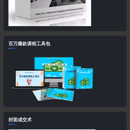
百万爆款课程工具包
封面成交术