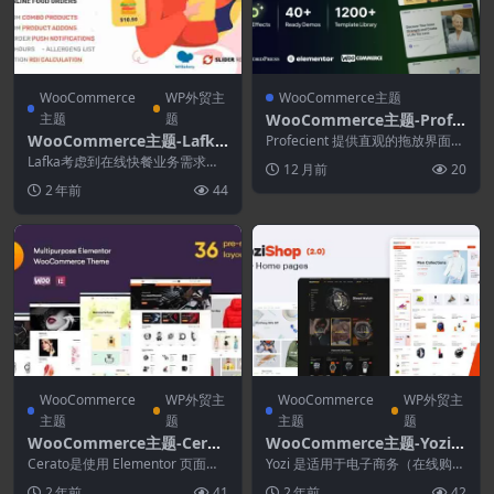
WooCommerce
WP外贸主
WooCommerce主题
主题
题
WooCommerce主题-Profe
cient 1.1.3–多用途Element
WooCommerce主题-Lafka
Profecient 提供直观的拖放界面，
or商务&WooCommerce W
解决了复杂的网站创建难题 是一
4.5.7–多店汉堡–披萨和食品
Lafka考虑到在线快餐业务需求并
12 月前
20
款多用途...
ordPress主题
配送
高度关注细节，提供您在其他主题
2 年前
44
中找不到的行业特...
WooCommerce
WP外贸主
WooCommerce
WP外贸主
主题
题
主题
题
WooCommerce主题-Cerat
WooCommerce主题-Yozi
o 2.2.18–多用途Elementor
2.0.54–多功能电子产品Woo
Cerato是使用 Elementor 页面构
Yozi 是适用于电子商务（在线购
WooCommerce主题
建器构建的独特且现代的电子商务
Commerce WordPress主题
物）、市场、多个供应商的现代而
2 年前
41
2 年前
42