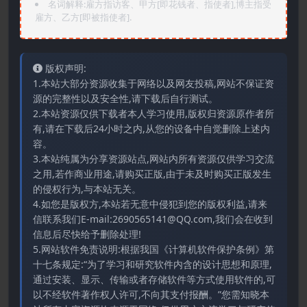
名词解释:雇方指访客、甲方[即花钱者、指使者],博主指受
雇方、乙方[即被指使者].
版权声明:
1.本站大部分资源收集于网络以及网友投稿,网站不保证资
源的完整性以及安全性,请下载后自行测试。
2.本站资源仅供下载者本人学习使用,版权归资源原作者所
有,请在下载后24小时之内,从您的设备中自觉删除上述内
容。
3.本站纯属为分享资源站点,网站内所有资源仅供学习交流
之用,若作商业用途,请购买正版,由于未及时购买正版发生
的侵权行为,与本站无关。
4.如您是版权方,本站若无意中侵犯到您的版权利益,请来
信联系我们E-mail:2690565141@QQ.com,我们会在收到
信息后尽快给予删除处理!
5.网站软件免责说明:根据我国《计算机软件保护条例》第
十七条规定:“为了学习和研究软件内含的设计思想和原理,
通过安装、显示、传输或者存储软件等方式使用软件的,可
以不经软件著作权人许可,不向其支付报酬。”您需知晓本