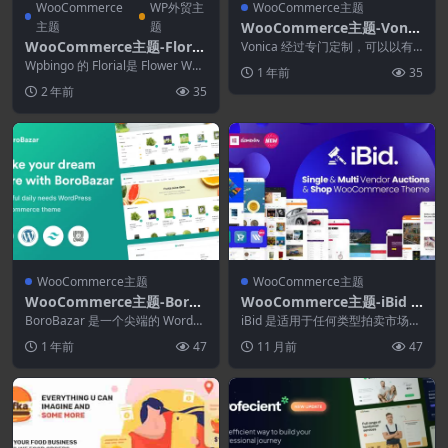
WooCommerce
WP外贸主
WooCommerce主题
主题
题
WooCommerce主题-Vonic
a 1.0.9–自行车及配件WooC
WooCommerce主题-Floria
Vonica 经过专门定制，可以以有
ommerce主题
吸引力且实用的方式展示您的产
l 1.2.1–花店WooCommerce
Wpbingo 的 Florial是 Fl​​ower Woo
1 年前
35
品，同时为您的客...
WordPress主题
Commerce ...
2 年前
35
WooCommerce主题
WooCommerce主题
WooCommerce主题-BoroB
WooCommerce主题-iBid 4.
azar 2.0.5–杂货店 WooCom
8.0–多供应商拍卖WooCom
BoroBazar 是一个尖端的 WordPr
iBid 是适用于任何类型拍卖市场的
merce WordPress主题
ess 主题，专为杂货店、现代杂
merce主题
专业主题。现在，该主题带有两个
1 年前
47
11 月前
47
货...
不同的多供应商...