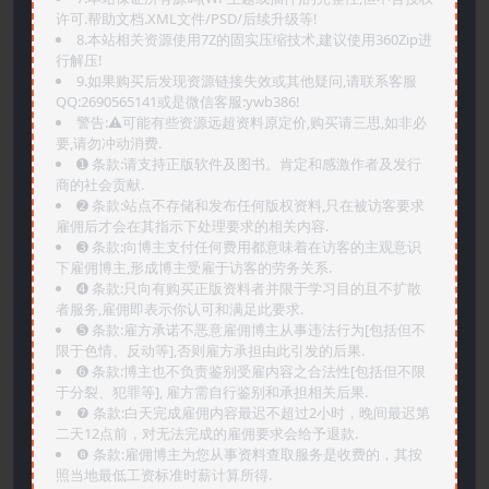
许可.帮助文档.XML文件/PSD/后续升级等!
8.本站相关资源使用7Z的固实压缩技术,建议使用360Zip进
行解压!
9.如果购买后发现资源链接失效或其他疑问,请联系客服
QQ:2690565141或是微信客服:ywb386!
警告:⚠️可能有些资源远超资料原定价,购买请三思,如非必
要,请勿冲动消费.
➊️ 条款:请支持正版软件及图书。肯定和感激作者及发行
商的社会贡献.
➋️ 条款:站点不存储和发布任何版权资料,只在被访客要求
雇佣后才会在其指示下处理要求的相关内容.
➌️ 条款:向博主支付任何费用都意味着在访客的主观意识
下雇佣博主,形成博主受雇于访客的劳务关系.
➍️ 条款:只向有购买正版资料者并限于学习目的且不扩散
者服务,雇佣即表示你认可和满足此要求.
➎ 条款:雇方承诺不恶意雇佣博主从事违法行为[包括但不
限于色情、反动等],否则雇方承担由此引发的后果.
➏️ 条款:博主也不负责鉴别受雇内容之合法性[包括但不限
于分裂、犯罪等], 雇方需自行鉴别和承担相关后果.
❼ 条款:白天完成雇佣内容最迟不超过2小时，晚间最迟第
二天12点前，对无法完成的雇佣要求会给予退款.
❽ 条款:雇佣博主为您从事资料查取服务是收费的，其按
照当地最低工资标准时薪计算所得.