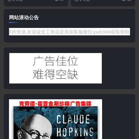
主题...
新鲜的设计模板。...
网站滚动公告
站没有你需要的资源,欢迎提交工单或是添加客服微信:ywb386获