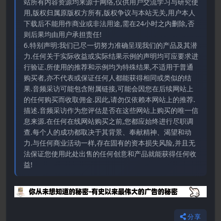
站所有内容资源均来源于网络,仅供用户交流学习与研究使
用,版权归属原版权方所有,版权争议与本站无关,用户本人
下载后不能用作商业或非法用途,需在24小时之内删除,否
则后果均由用户承担责任!
6.特别声明:我们已尽一切努力准确呈现我们的产品及其潜
力.任何关于实际收益或实际结果示例的声明均可应要求进
行验证.所使用的推荐和示例均为特殊结果,不适用于普通
购买者,亦不代表或保证任何人都能获得相同或类似的结
果.音频采访可能包含附属链接,可能会因您在后续网站上
的任何购买而收取佣金.因此,请勿仅依赖本网站上的推荐.
描述.音频采访作为您评估是否在这些网站上购买的唯一信
息来源.在任何在线网站购买之前,您都应始终进行尽职调
查.每个人的成功都取决于其背景、奉献精神、渴望和动
力.与任何商业活动一样,存在固有的资本损失风险,并且无
法保证您使用此处出售的任何创意和产品就能获得任何收
益!
分享