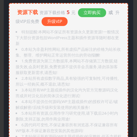
资源下载
5
资源下载价格
元
立即购买
或
升
级VIP后免费
升级VIP
特别提醒:本网站不保证所有资源永久更新资源!一般情况
下大部分资源包括WordPress主题和插件资源等随时都在更
新
0.本站为非盈利性网站,所有虚拟产品标注的价格为站长收
集、整理、维护网站正常运营所付出的劳动报酬!
1.免费资源为第三方数据库,本网站不存储第三方数据,链
接失效,会及时更新,免费资源不提供非会员服务,请勿添加客
服获取更新需求,请悉知!
2.本站所有虚拟数字商品,具有较强的可复制性,可传播性,
所以一经购买,概不退款,请悉知!
3.本站所有WP主题或插件的汉化均为官方完整源码汉化
而成并对汉化后的简体汉化进行测试!
4.本站不提供任何源码(WP主题或插件)的授权许可证/破
解或解密/后续升级和安装使用的相关服务!
5.本站所有资源,仅用作学习研究使用,请下载后24小时内
删除,支持正版,勿用作商业用途!
6.因代码可变性,不保证兼容所有浏览器.不保证兼容所有
WP版本.不保证兼容您安装的其他源码!
7.本站保证所有源码(WP主题或插件)的完整性,但不含授权