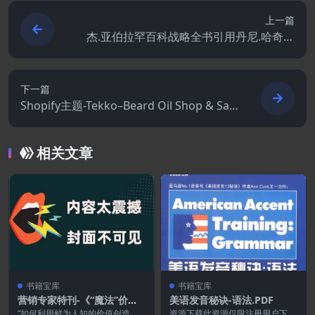
上一篇
杰.亚伯拉罕百科战略全书引用丹尼.哈奇所
有的文案记录
下一篇
Shopify主题-Tekko–Beard Oil Shop & Sal
on Spa Shopify主题
相关文章
书籍宝库
书籍宝库
营销专家特刊-《“魔法”价值
美语发音秘诀-语法.PDF
创造法》销售信[PDF文档]
“如何利用鲜为人知的价值创造
资源下载此资源仅限注册用户下