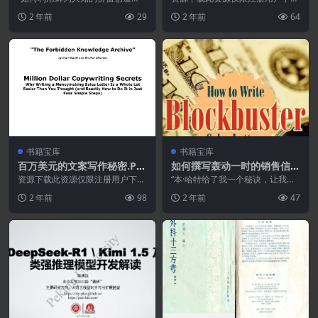
法，来增加你的想法、技巧以及产
载，请先登录特别提醒:本网站不
2 年前
29
2 年前
64
品的价值——“魔力”价...
保证所有资源永久更新资...
书籍宝库
书籍宝库
百万美元的文案写作秘密.PD
如何撰写轰动一时的销售信
F
[英语]
资源下载此资源仅限注册用户下
“本·哈特给了我一个秘诀，让我了
载，请先登录特别提醒:本网站不
解顾客的想法，让我的邮件获得惊
2 年前
98
2 年前
47
保证所有资源永久更新资...
人的回报。我只对自...