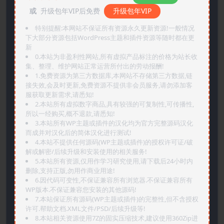
或
升级包年VIP后免费
升级包年VIP
特别提醒:本网站不保证所有资源永久更新资源!一般情况
下大部分资源包括WordPress主题和插件资源等随时都在更
新
0.本站为非盈利性网站,所有虚拟产品标注的价格为站长收
集、整理、维护网站正常运营所付出的劳动报酬!
1.免费资源为第三方数据库,本网站不存储第三方数据,链
接失效,会及时更新,免费资源不提供非会员服务,请勿添加客
服获取更新需求,请悉知!
2.本站所有虚拟数字商品,具有较强的可复制性,可传播性,
所以一经购买,概不退款,请悉知!
3.本站所有WP主题或插件的汉化均为官方完整源码汉化
而成并对汉化后的简体汉化进行测试!
4.本站不提供任何源码(WP主题或插件)的授权许可证/破
解或解密/后续升级和安装使用的相关服务!
5.本站所有资源,仅用作学习研究使用,请下载后24小时内
删除,支持正版,勿用作商业用途!
6.因代码可变性,不保证兼容所有浏览器.不保证兼容所有
WP版本.不保证兼容您安装的其他源码!
7.本站保证所有源码(WP主题或插件)的完整性,但不含授权
许可.帮助文档.XML文件/PSD/后续升级等!
8.本站相关资源使用7Z的固实压缩技术,建议使用360Zip进