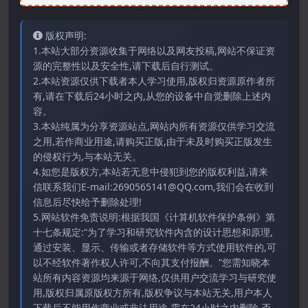
版权声明:
1.本站大部分资源收集于网络以及网友投稿,网站不保证资
源的完整性以及安全性,请下载后自行测试。
2.本站资源仅供下载者本人学习使用,版权归资源原作者所
有,请在下载后24小时之内,从您的设备中自觉删除上述内
容。
3.本站纯属为分享资源站点,网站内所有资源仅供学习交流
之用,若作商业用途,请购买正版,由于未及时购买正版发生
的侵权行为,与本站无关。
4.如您是版权方,本站若无意中侵犯到您的版权利益,请来
信联系我们E-mail:2690565141@QQ.com,我们会在收到
信息后尽快给予删除处理!
5.网站软件免责说明:根据我国《计算机软件保护条例》第
十七条规定:“为了学习和研究软件内含的设计思想和原理,
通过安装、显示、传输或者存储软件等方式使用软件的,可
以不经软件著作权人许可,不向其支付报酬。”您需知晓本
站所有内容资源均来源于网络,仅供用户交流学习与研究使
用,版权归属原版权方所有,版权争议与本站无关,用户本人
下载后不能用作商业或非法用途,需在24小时之内删除,否