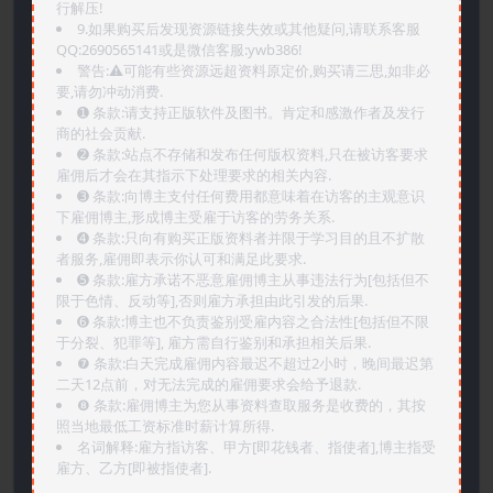
行解压!
9.如果购买后发现资源链接失效或其他疑问,请联系客服
QQ:2690565141或是微信客服:ywb386!
警告:⚠️可能有些资源远超资料原定价,购买请三思,如非必
要,请勿冲动消费.
➊️ 条款:请支持正版软件及图书。肯定和感激作者及发行
商的社会贡献.
➋️ 条款:站点不存储和发布任何版权资料,只在被访客要求
雇佣后才会在其指示下处理要求的相关内容.
➌️ 条款:向博主支付任何费用都意味着在访客的主观意识
下雇佣博主,形成博主受雇于访客的劳务关系.
➍️ 条款:只向有购买正版资料者并限于学习目的且不扩散
者服务,雇佣即表示你认可和满足此要求.
➎ 条款:雇方承诺不恶意雇佣博主从事违法行为[包括但不
限于色情、反动等],否则雇方承担由此引发的后果.
➏️ 条款:博主也不负责鉴别受雇内容之合法性[包括但不限
于分裂、犯罪等], 雇方需自行鉴别和承担相关后果.
❼ 条款:白天完成雇佣内容最迟不超过2小时，晚间最迟第
二天12点前，对无法完成的雇佣要求会给予退款.
❽ 条款:雇佣博主为您从事资料查取服务是收费的，其按
照当地最低工资标准时薪计算所得.
名词解释:雇方指访客、甲方[即花钱者、指使者],博主指受
雇方、乙方[即被指使者].