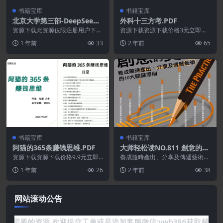
书籍宝库
书籍宝库
北京大学第三部-DeepSeek-
外科十三方考.PDF
R1及类强推理模型开发解读+
资源下载此资源仅限注册用户下
资源下载资源下载价格3元立即购
2025-2-26(共76页）
载，请先登录特别提醒:本网站不
买 或 ...
1 年前
33
2 年前
65
保证所有资源永久更新资...
书籍宝库
书籍宝库
阿猫的365条赚钱思维.PDF
大师轻松读NO.811 創意的實
踐
资源下载资源下载价格9.9元立即
養成隨時產出、分享及傳遞藝術的
购买 或 &nb...
10大關鍵原則 在現今的經濟狀態
1 年前
26
2 年前
38
下，能產生最高價值...
网站滚动公告
你需要的资源,欢迎提交工单或是添加客服微信:ywb386获取帮助