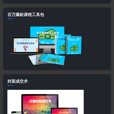
百万爆款课程工具包
封面成交术