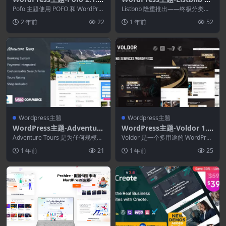
–创意组合和博客WordPress
0.6–分类广告WordPress主
Pofo 主题使用 POFO 和 WordPre
Listbnb 隆重推出——终极分类广
主题
ss 打造您一直梦想的手工制作外...
题
告多功能 WordPress 主题。Lis...
2 年前
22
1 年前
52
Wordpress主题
Wordpress主题
WordPress主题-Adventure
WordPress主题-Voldor 1.0.
Tours 5.3.0–WordPress旅
0–焊接与金属工作WordPres
Adventure Tours 是为任何规模的
Voldor 是一个多用途的 WordPres
游/旅游主题
旅行社和旅游经营者开发的 Wor
s主题
s 主题。我们专为焊接服务、金属
1 年前
21
1 年前
25
d...
厂...