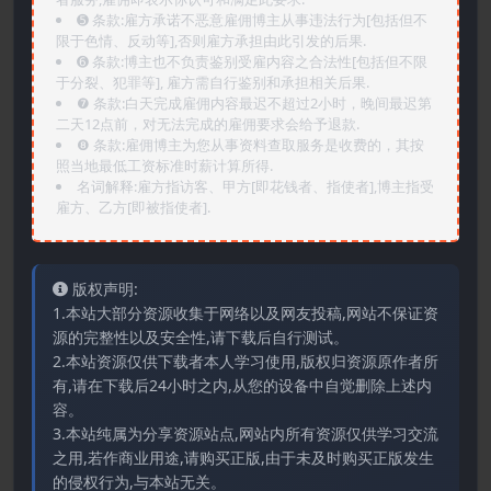
➎ 条款:雇方承诺不恶意雇佣博主从事违法行为[包括但不
限于色情、反动等],否则雇方承担由此引发的后果.
➏️ 条款:博主也不负责鉴别受雇内容之合法性[包括但不限
于分裂、犯罪等], 雇方需自行鉴别和承担相关后果.
❼ 条款:白天完成雇佣内容最迟不超过2小时，晚间最迟第
二天12点前，对无法完成的雇佣要求会给予退款.
❽ 条款:雇佣博主为您从事资料查取服务是收费的，其按
照当地最低工资标准时薪计算所得.
名词解释:雇方指访客、甲方[即花钱者、指使者],博主指受
雇方、乙方[即被指使者].
版权声明:
1.本站大部分资源收集于网络以及网友投稿,网站不保证资
源的完整性以及安全性,请下载后自行测试。
2.本站资源仅供下载者本人学习使用,版权归资源原作者所
有,请在下载后24小时之内,从您的设备中自觉删除上述内
容。
3.本站纯属为分享资源站点,网站内所有资源仅供学习交流
之用,若作商业用途,请购买正版,由于未及时购买正版发生
的侵权行为,与本站无关。