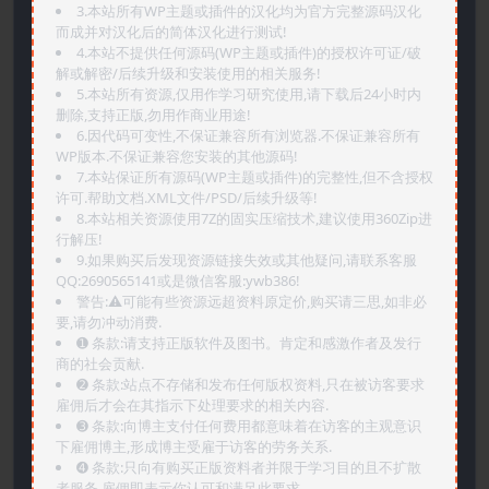
3.本站所有WP主题或插件的汉化均为官方完整源码汉化
而成并对汉化后的简体汉化进行测试!
4.本站不提供任何源码(WP主题或插件)的授权许可证/破
解或解密/后续升级和安装使用的相关服务!
5.本站所有资源,仅用作学习研究使用,请下载后24小时内
删除,支持正版,勿用作商业用途!
6.因代码可变性,不保证兼容所有浏览器.不保证兼容所有
WP版本.不保证兼容您安装的其他源码!
7.本站保证所有源码(WP主题或插件)的完整性,但不含授权
许可.帮助文档.XML文件/PSD/后续升级等!
8.本站相关资源使用7Z的固实压缩技术,建议使用360Zip进
行解压!
9.如果购买后发现资源链接失效或其他疑问,请联系客服
QQ:2690565141或是微信客服:ywb386!
警告:⚠️可能有些资源远超资料原定价,购买请三思,如非必
要,请勿冲动消费.
➊️ 条款:请支持正版软件及图书。肯定和感激作者及发行
商的社会贡献.
➋️ 条款:站点不存储和发布任何版权资料,只在被访客要求
雇佣后才会在其指示下处理要求的相关内容.
➌️ 条款:向博主支付任何费用都意味着在访客的主观意识
下雇佣博主,形成博主受雇于访客的劳务关系.
➍️ 条款:只向有购买正版资料者并限于学习目的且不扩散
者服务,雇佣即表示你认可和满足此要求.