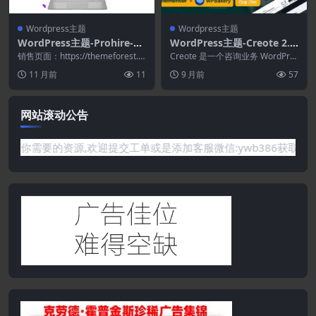
Wordpress主题
Wordpress主题
WordPress主题-Prohire-W
WordPress主题-Creote 2.9.
ordPress服务销售市场
1–企业与咨询业务WordPres
销售页面：https://themeforest.n
Creote 是一个咨询业务 WordPre
et/item/prohir...
s主题
ss 主题，致力于初创公司、咨询
11 月前
11
9 月前
57
企业...
网站滚动公告
是网站没有你需要的资源,欢迎提交工单或是添加客服微信:ywb38