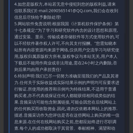
4.如您是版权方,本站若无意中侵犯到您的版权利益,请来
信联系我们E-mail:2690565141@QQ.com,我们会在收到
信息后尽快给予删除处理!
5.网站软件免责说明:根据我国《计算机软件保护条例》第
十七条规定:“为了学习和研究软件内含的设计思想和原理,
通过安装、显示、传输或者存储软件等方式使用软件的,可
以不经软件著作权人许可,不向其支付报酬。”您需知晓本
站所有内容资源均来源于网络,仅供用户交流学习与研究使
用,版权归属原版权方所有,版权争议与本站无关,用户本人
下载后不能用作商业或非法用途,需在24小时之内删除,否
则后果均由用户承担责任!
6.特别声明:我们已尽一切努力准确呈现我们的产品及其潜
力.任何关于实际收益或实际结果示例的声明均可应要求进
行验证.所使用的推荐和示例均为特殊结果,不适用于普通
购买者,亦不代表或保证任何人都能获得相同或类似的结
果.音频采访可能包含附属链接,可能会因您在后续网站上
的任何购买而收取佣金.因此,请勿仅依赖本网站上的推荐.
描述.音频采访作为您评估是否在这些网站上购买的唯一信
息来源.在任何在线网站购买之前,您都应始终进行尽职调
查.每个人的成功都取决于其背景、奉献精神、渴望和动