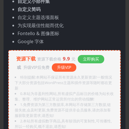
自定义小部件集
自定义简码
自定义主题选项面板
为实现最佳性能而优化
Fontello & 图像图标
Google 字体
资源下载
9.9
资源下载价格
元
立即购买
或
升级VIP后免费
升级VIP
特别提醒:本网站不保证所有资源永久更新资源!一般情况
下大部分资源包括WordPress主题和插件资源等随时都在更
新
0.本站为非盈利性网站,所有虚拟产品标注的价格为站长收
集、整理、维护网站正常运营所付出的劳动报酬!
1.免费资源为第三方数据库,本网站不存储第三方数据,链
接失效,会及时更新,免费资源不提供非会员服务,请勿添加客
服获取更新需求,请悉知!
2.本站所有虚拟数字商品,具有较强的可复制性,可传播性,
所以一经购买,概不退款,请悉知!