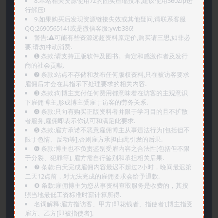
8.本站相关资源使用7Z的固实压缩技术,建议使用360Zip进
行解压!
9.如果购买后发现资源链接失效或其他疑问,请联系客服
QQ:2690565141或是微信客服:ywb386!
警告:⚠️可能有些资源远超资料原定价,购买请三思,如非必
要,请勿冲动消费.
➊️ 条款:请支持正版软件及图书。肯定和感激作者及发行
商的社会贡献.
➋️ 条款:站点不存储和发布任何版权资料,只在被访客要求
雇佣后才会在其指示下处理要求的相关内容.
➌️ 条款:向博主支付任何费用都意味着在访客的主观意识
下雇佣博主,形成博主受雇于访客的劳务关系.
➍️ 条款:只向有购买正版资料者并限于学习目的且不扩散
者服务,雇佣即表示你认可和满足此要求.
➎ 条款:雇方承诺不恶意雇佣博主从事违法行为[包括但不
限于色情、反动等],否则雇方承担由此引发的后果.
➏️ 条款:博主也不负责鉴别受雇内容之合法性[包括但不限
于分裂、犯罪等], 雇方需自行鉴别和承担相关后果.
❼ 条款:白天完成雇佣内容最迟不超过2小时，晚间最迟第
二天12点前，对无法完成的雇佣要求会给予退款.
❽ 条款:雇佣博主为您从事资料查取服务是收费的，其按
照当地最低工资标准时薪计算所得.
名词解释:雇方指访客、甲方[即花钱者、指使者],博主指受
雇方、乙方[即被指使者].