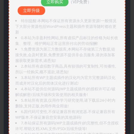
立即购买
（VIP免费）
立即升级
特别提醒:本网站不保证所有资源永久更新资源!一般情况
下大部分资源包括WordPress主题和插件资源等随时都在更
新
0.本站为非盈利性网站,所有虚拟产品标注的价格为站长收
集、整理、维护网站正常运营所付出的劳动报酬!
1.免费资源为第三方数据库,本网站不存储第三方数据,链
接失效,会及时更新,免费资源不提供非会员服务,请勿添加客
服获取更新需求,请悉知!
2.本站所有虚拟数字商品,具有较强的可复制性,可传播性,
所以一经购买,概不退款,请悉知!
3.本站所有WP主题或插件的汉化均为官方完整源码汉化
而成并对汉化后的简体汉化进行测试!
4.本站不提供任何源码(WP主题或插件)的授权许可证/破
解或解密/后续升级和安装使用的相关服务!
5.本站所有资源,仅用作学习研究使用,请下载后24小时内
删除,支持正版,勿用作商业用途!
6.因代码可变性,不保证兼容所有浏览器.不保证兼容所有
WP版本.不保证兼容您安装的其他源码!
7.本站保证所有源码(WP主题或插件)的完整性,但不含授权
许可.帮助文档.XML文件/PSD/后续升级等!