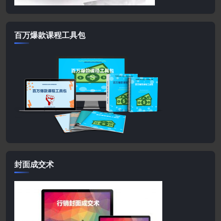
百万爆款课程工具包
封面成交术