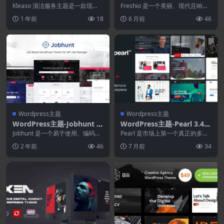
0–清洁服务WordPress主题
0.1–有机食品店WordPress
Kleaso 清洁服务主题是一款现
Freshio 是一个美丽、现代且响应
代、简洁、专业的 WordPress 主
主题
灵敏的有机食品商店 WordPress
1 年前
18
6 月前
46
题，专...
主...
Wordpress主题
Wordpress主题
WordPress主题-Jobhunt 2.
WordPress主题-Pearl 3.4.1
0.5–WP工作管理器的工作板
1–企业商务WordPress主题
Jobhunt 是一个易于使用、编码清
Pearl 是市场上第一个真正的多利
WordPress主题
晰且快速的求职板 WordPress 主
基商业 WordPress 主题捆绑包。
2 年前
46
7 月前
34
题...
P...