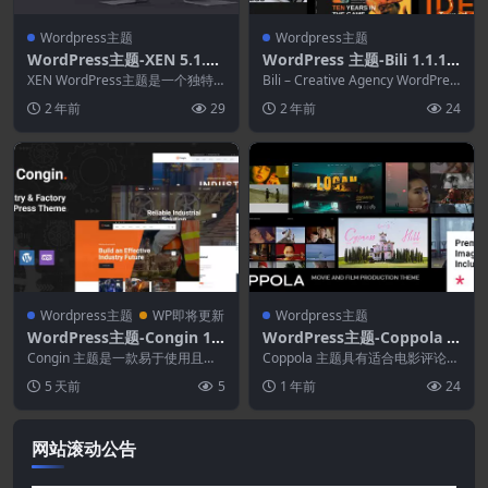
Wordpress主题
Wordpress主题
WordPress主题-XEN 5.1.1–
WordPress 主题-Bili 1.1.13
创意组合机构WordPress主
–Creative Agency WordPr
XEN WordPress主题是一个独特
Bili – Creative Agency WordPres
题
的 WordPress 主题开发，具有
ess 主题
s 主题是在网络平...
2 年前
29
2 年前
24
现...
Wordpress主题
WP即将更新
Wordpress主题
WordPress主题-Congin 1.2
WordPress主题-Coppola 1.
–工业与工厂WordPress主题
4.1–电影和影片制作主题
Congin 主题是一款易于使用且灵
Coppola 主题具有适合电影评论、
活的 WordPress 主题，是各种类
电影节、电影制片厂、电影制作人
5 天前
5
1 年前
24
型商...
和摄像师网站...
网站滚动公告