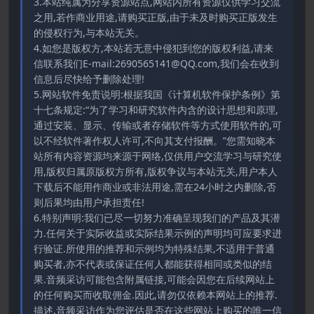
3.本站纯属为分享资源站点,网站内所有资源仅供学习交流
之用,若作商业用途,请购买正版,由于未及时购买正版发生
的侵权行为,与本站无关。
4.如您是版权方,本站若无意中侵犯到您的版权利益,请来
信联系我们E-mail:2690565141@QQ.com,我们会在收到
信息后尽快给予删除处理!
5.网站软件免责说明:根据我国《计算机软件保护条例》第
十七条规定:“为了学习和研究软件内含的设计思想和原理,
通过安装、显示、传输或者存储软件等方式使用软件的,可
以不经软件著作权人许可,不向其支付报酬。”您需知晓本
站所有内容资源均来源于网络,仅供用户交流学习与研究使
用,版权归属原版权方所有,版权争议与本站无关,用户本人
下载后不能用作商业或非法用途,需在24小时之内删除,否
则后果均由用户承担责任!
6.特别声明:我们已尽一切努力准确呈现我们的产品及其潜
力.任何关于实际收益或实际结果示例的声明均可应要求进
行验证.所使用的推荐和示例均为特殊结果,不适用于普通
购买者,亦不代表或保证任何人都能获得相同或类似的结
果.音频采访可能包含附属链接,可能会因您在后续网站上
的任何购买而收取佣金.因此,请勿仅依赖本网站上的推荐.
描述.音频采访作为您评估是否在这些网站上购买的唯一信