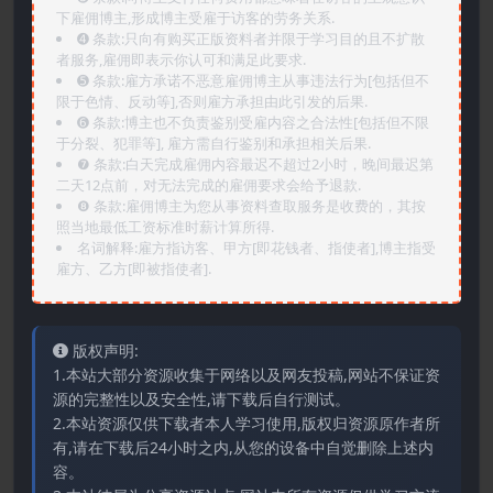
下雇佣博主,形成博主受雇于访客的劳务关系.
➍️ 条款:只向有购买正版资料者并限于学习目的且不扩散
者服务,雇佣即表示你认可和满足此要求.
➎ 条款:雇方承诺不恶意雇佣博主从事违法行为[包括但不
限于色情、反动等],否则雇方承担由此引发的后果.
➏️ 条款:博主也不负责鉴别受雇内容之合法性[包括但不限
于分裂、犯罪等], 雇方需自行鉴别和承担相关后果.
❼ 条款:白天完成雇佣内容最迟不超过2小时，晚间最迟第
二天12点前，对无法完成的雇佣要求会给予退款.
❽ 条款:雇佣博主为您从事资料查取服务是收费的，其按
照当地最低工资标准时薪计算所得.
名词解释:雇方指访客、甲方[即花钱者、指使者],博主指受
雇方、乙方[即被指使者].
版权声明:
1.本站大部分资源收集于网络以及网友投稿,网站不保证资
源的完整性以及安全性,请下载后自行测试。
2.本站资源仅供下载者本人学习使用,版权归资源原作者所
有,请在下载后24小时之内,从您的设备中自觉删除上述内
容。