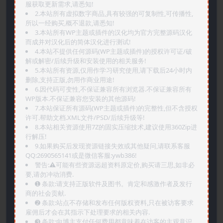
服获取更新需求,请悉知!
2.本站所有虚拟数字商品,具有较强的可复制性,可传播性,
所以一经购买,概不退款,请悉知!
3.本站所有WP主题或插件的汉化均为官方完整源码汉化
而成并对汉化后的简体汉化进行测试!
4.本站不提供任何源码(WP主题或插件)的授权许可证/破
解或解密/后续升级和安装使用的相关服务!
5.本站所有资源,仅用作学习研究使用,请下载后24小时内
删除,支持正版,勿用作商业用途!
6.因代码可变性,不保证兼容所有浏览器.不保证兼容所有
WP版本.不保证兼容您安装的其他源码!
7.本站保证所有源码(WP主题或插件)的完整性,但不含授权
许可.帮助文档.XML文件/PSD/后续升级等!
8.本站相关资源使用7Z的固实压缩技术,建议使用360Zip进
行解压!
9.如果购买后发现资源链接失效或其他疑问,请联系客服
QQ:2690565141或是微信客服:ywb386!
警告:⚠️可能有些资源远超资料原定价,购买请三思,如非必
要,请勿冲动消费.
➊️ 条款:请支持正版软件及图书。肯定和感激作者及发行
商的社会贡献.
➋️ 条款:站点不存储和发布任何版权资料,只在被访客要求
雇佣后才会在其指示下处理要求的相关内容.
➌️ 条款:向博主支付任何费用都意味着在访客的主观意识