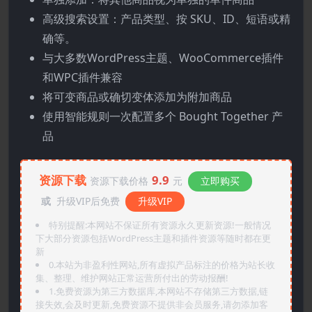
高级搜索设置：产品类型、按 SKU、ID、短语或精
确等。
与大多数WordPress主题、WooCommerce插件
和WPC插件兼容
将可变商品或确切变体添加为附加商品
使用智能规则一次配置多个 Bought Together 产
品
资源下载
9.9
资源下载价格
元
立即购买
或
升级VIP后免费
升级VIP
特别提醒:本网站不保证所有资源永久更新资源!一般情况
下大部分资源包括WordPress主题和插件资源等随时都在更
新
0.本站为非盈利性网站,所有虚拟产品标注的价格为站长收
集、整理、维护网站正常运营所付出的劳动报酬!
1.免费资源为第三方数据库,本网站不存储第三方数据,链
接失效,会及时更新,免费资源不提供非会员服务,请勿添加客