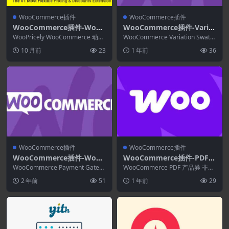
WooCommerce插件
WooCommerce插件
WooCommerce插件-WooP
WooCommerce插件-Variat
ricely 1.4.0–WooCommerc
ion Swatches and Photos
WooPricely WooCommerce 动态
WooCommerce Variation Swatc
e的动态定价和折扣
定价和折扣是适用于 WooCo...
for WooCommerce 3.1.12
hes And Photo...
10 月前
23
1 年前
36
WooCommerce插件
WooCommerce插件
WooCommerce插件-WooC
WooCommerce插件-PDF P
ommerce Payment Gatew
roduct Vouchers for Woo
WooCommerce Payment Gatew
WooCommerce PDF 产品券 非常
ay Based Fees 4.2
ay Based Fees免费...
Commerce 3.12.9
适合接受在线订单但在以后或亲自
2 年前
51
1 年前
29
提供商...