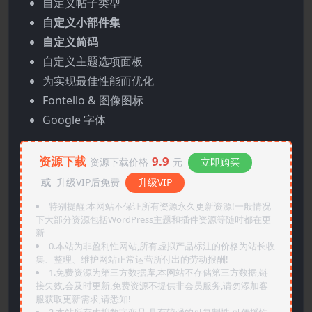
自定义帖子类型
自定义小部件集
自定义简码
自定义主题选项面板
为实现最佳性能而优化
Fontello & 图像图标
Google 字体
资源下载
9.9
资源下载价格
元
立即购买
或
升级VIP后免费
升级VIP
特别提醒:本网站不保证所有资源永久更新资源!一般情况
下大部分资源包括WordPress主题和插件资源等随时都在更
新
0.本站为非盈利性网站,所有虚拟产品标注的价格为站长收
集、整理、维护网站正常运营所付出的劳动报酬!
1.免费资源为第三方数据库,本网站不存储第三方数据,链
接失效,会及时更新,免费资源不提供非会员服务,请勿添加客
服获取更新需求,请悉知!