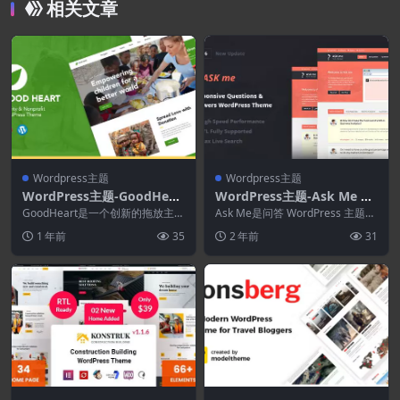
相关文章
Wordpress主题
Wordpress主题
WordPress主题-GoodHear
WordPress主题-Ask Me 6.
t 1.0.2-慈善和非营利WordP
9.8–响应式问答WordPress
GoodHeart是一个创新的拖放主
Ask Me是问答 WordPress 主题，
ress主题
题，专为热情的网络爱好者创建和
主题
它具有更多功能。 Ask me 有...
1 年前
35
2 年前
31
设计。Good...