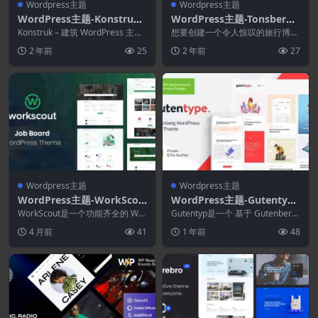
Wordpress主题
Wordpress主题
WordPress主题-Konstruk
WordPress主题-Tonsberg
1.1.5–构建WordPress主题
1.5–适合旅行博客作者的现代
Konstruk – 建筑 WordPress 主题
想要创建一个令人惊叹的旅行博客
是一个专业的商业主题，用于为...
WordPress主题
WordPress 网站？厌倦了测试和
2 年前
25
2 年前
27
评估主题？...
Wordpress主题
Wordpress主题
WordPress主题-WorkScou
WordPress主题-Gutentype
t 4.1.12-求职板WordPress
2.1.11-100%Gutenberg W
WorkScout是一个功能齐全的 Wor
Gutentyp是一个 基于 Gutenberg
主题
dPress 工作板主题，使用流行的
ordPress主题
页面构建器的干净清新的 Word...
4 月前
41
1 年前
48
免...