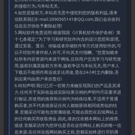
的侵权行为,与本站无关。
4.如您是版权方,本站若无意中侵犯到您的版权利益,请来
信联系我们E-mail:2690565141@QQ.com,我们会在收到
信息后尽快给予删除处理!
5.网站软件免责说明:根据我国《计算机软件保护条例》第
十七条规定:“为了学习和研究软件内含的设计思想和原理,
通过安装、显示、传输或者存储软件等方式使用软件的,可
以不经软件著作权人许可,不向其支付报酬。”您需知晓本
站所有内容资源均来源于网络,仅供用户交流学习与研究使
用,版权归属原版权方所有,版权争议与本站无关,用户本人
下载后不能用作商业或非法用途,需在24小时之内删除,否
则后果均由用户承担责任!
6.特别声明:我们已尽一切努力准确呈现我们的产品及其潜
力.任何关于实际收益或实际结果示例的声明均可应要求进
行验证.所使用的推荐和示例均为特殊结果,不适用于普通
购买者,亦不代表或保证任何人都能获得相同或类似的结
果.音频采访可能包含附属链接,可能会因您在后续网站上
的任何购买而收取佣金.因此,请勿仅依赖本网站上的推荐.
描述.音频采访作为您评估是否在这些网站上购买的唯一信
息来源.在任何在线网站购买之前,您都应始终进行尽职调