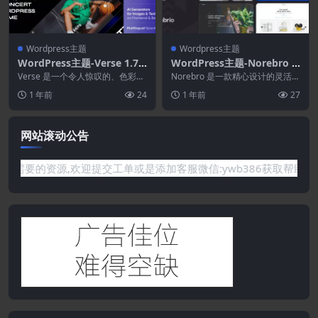
Wordpress主题
Wordpress主题
WordPress主题-Verse 1.7–
WordPress主题-Norebro 1.
音乐.广播和音乐会WordPre
6.7–多用途创意组合主题
Verse 是一个令人惊叹的、色彩缤
Norebro 是一款精心设计的灵活且
ss主题
纷、明亮的 WordPress 主题，具
高性能的多用途 WordPress 主
1 年前
24
1 年前
27
有实...
题，...
网站滚动公告
你需要的资源,欢迎提交工单或是添加客服微信:ywb386获取帮助