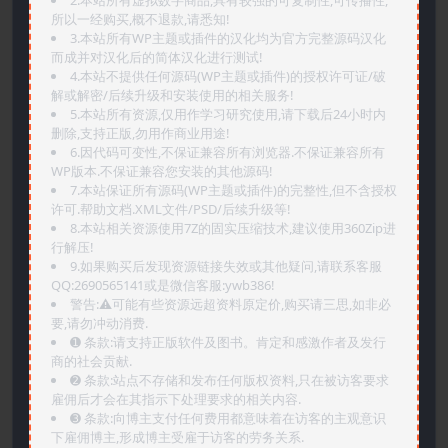
2.本站所有虚拟数字商品,具有较强的可复制性,可传播性,
所以一经购买,概不退款,请悉知!
3.本站所有WP主题或插件的汉化均为官方完整源码汉化
而成并对汉化后的简体汉化进行测试!
4.本站不提供任何源码(WP主题或插件)的授权许可证/破
解或解密/后续升级和安装使用的相关服务!
5.本站所有资源,仅用作学习研究使用,请下载后24小时内
删除,支持正版,勿用作商业用途!
6.因代码可变性,不保证兼容所有浏览器.不保证兼容所有
WP版本.不保证兼容您安装的其他源码!
7.本站保证所有源码(WP主题或插件)的完整性,但不含授权
许可.帮助文档.XML文件/PSD/后续升级等!
8.本站相关资源使用7Z的固实压缩技术,建议使用360Zip进
行解压!
9.如果购买后发现资源链接失效或其他疑问,请联系客服
QQ:2690565141或是微信客服:ywb386!
警告:⚠️可能有些资源远超资料原定价,购买请三思,如非必
要,请勿冲动消费.
➊️ 条款:请支持正版软件及图书。肯定和感激作者及发行
商的社会贡献.
➋️ 条款:站点不存储和发布任何版权资料,只在被访客要求
雇佣后才会在其指示下处理要求的相关内容.
➌️ 条款:向博主支付任何费用都意味着在访客的主观意识
下雇佣博主,形成博主受雇于访客的劳务关系.