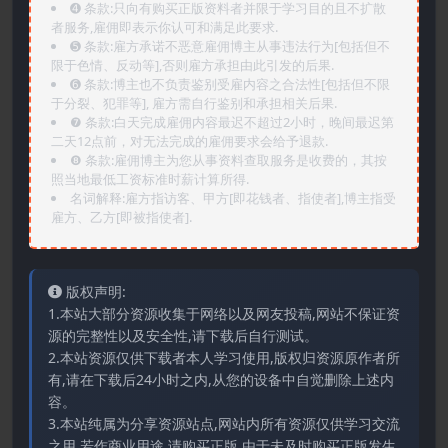
➍️ 条款:只向有购买正版资料者并限于学习目的且不扩散
者服务,雇佣即表示你认可和满足此要求.
➎ 条款:雇方承诺不恶意雇佣博主从事违法行为[包括但不
限于色情、反动等],否则雇方承担由此引发的后果.
➏️ 条款:博主也不负责鉴别受雇内容之合法性[包括但不限
于分裂、犯罪等], 雇方需自行鉴别和承担相关后果.
❼ 条款:白天完成雇佣内容最迟不超过2小时，晚间最迟第
二天12点前，对无法完成的雇佣要求会给予退款.
❽ 条款:雇佣博主为您从事资料查取服务是收费的，其按
照当地最低工资标准时薪计算所得.
名词解释:雇方指访客、甲方[即花钱者、指使者],博主指受
雇方、乙方[即被指使者].
版权声明:
1.本站大部分资源收集于网络以及网友投稿,网站不保证资
源的完整性以及安全性,请下载后自行测试。
2.本站资源仅供下载者本人学习使用,版权归资源原作者所
有,请在下载后24小时之内,从您的设备中自觉删除上述内
容。
3.本站纯属为分享资源站点,网站内所有资源仅供学习交流
之用,若作商业用途,请购买正版,由于未及时购买正版发生