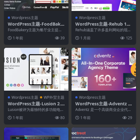
Wordpress主题
Wordpress主题
WordPress主题-FoodBake
WordPress主题-Rehub 19.
ry 4.8.0–外卖餐厅目录Word
9.9.8-价格比较.多供应商市场
FoodBakery主题为餐厅业主提供
Rehub涵盖了许多盈利网站的现代
Press主题
会员选项和会员套餐，他们可以在
WordPress主题
商业模式。每个部分都可以单独配
1 年前
39
1 月前
125
其中处理餐厅...
置和使用，也可以...
Wordpress主题
WP外贸主题
Wordpress主题
WordPress主题-Lusion 2.1.
WordPress主题-Adventz 2.
9-多用途电子商务WordPres
0.2–企业业务WordPress主
Lusion被评为最独特的多功能电子
Adventz 是一个高级商业企业代理
s主题
商务主题，适合在线购物，设计简
题
WordPress 主题。使用 Adve...
1 年前
80
1 年前
29
洁现代。 Lu...