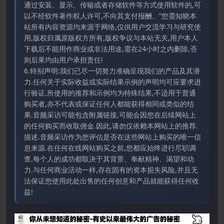
通过安装、显示、传输或者存储软件等方式使用软件的,可
以不经软件著作权人许可,不向其支付报酬。”您需知晓本
站所有内容资源均来源于网络,仅供用户交流学习与研究使
用,版权归属原版权方所有,版权争议与本站无关,用户本人
下载后不能用作商业或非法用途,需在24小时之内删除,否
则后果均由用户承担责任!
6.特别声明:我们已尽一切努力准确呈现我们的产品及其潜
力.任何关于实际收益或实际结果示例的声明均可应要求进
行验证.所使用的推荐和示例均为特殊结果,不适用于普通
购买者,亦不代表或保证任何人都能获得相同或类似的结
果.音频采访可能包含附属链接,可能会因您在后续网站上
的任何购买而收取佣金.因此,请勿仅依赖本网站上的推荐.
描述.音频采访作为您评估是否在这些网站上购买的唯一信
息来源.在任何在线网站购买之前,您都应始终进行尽职调
查.每个人的成功都取决于其背景、奉献精神、渴望和动
力.与任何商业活动一样,存在固有的资本损失风险,并且无
法保证您使用此处出售的任何创意和产品就能获得任何收
益!