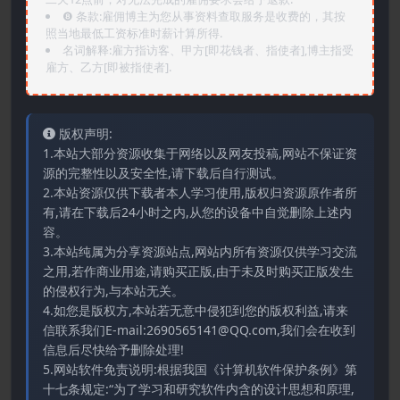
❽ 条款:雇佣博主为您从事资料查取服务是收费的，其按
照当地最低工资标准时薪计算所得.
名词解释:雇方指访客、甲方[即花钱者、指使者],博主指受
雇方、乙方[即被指使者].
版权声明:
1.本站大部分资源收集于网络以及网友投稿,网站不保证资
源的完整性以及安全性,请下载后自行测试。
2.本站资源仅供下载者本人学习使用,版权归资源原作者所
有,请在下载后24小时之内,从您的设备中自觉删除上述内
容。
3.本站纯属为分享资源站点,网站内所有资源仅供学习交流
之用,若作商业用途,请购买正版,由于未及时购买正版发生
的侵权行为,与本站无关。
4.如您是版权方,本站若无意中侵犯到您的版权利益,请来
信联系我们E-mail:2690565141@QQ.com,我们会在收到
信息后尽快给予删除处理!
5.网站软件免责说明:根据我国《计算机软件保护条例》第
十七条规定:“为了学习和研究软件内含的设计思想和原理,