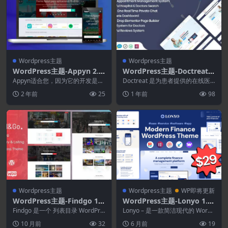
Wordpress主题
Wordpress主题
WordPress主题-Appyn 2.0.
WordPress主题-Doctreat
13
1.6.8–医院和医生目录Word
Appyn适合您，因为它的开发是为
Doctreat 是为患者提供的在线医
了让您可以从 Android 应用程序上
Press列表主题
疗保健解决方案。 创建该主题的
2 年前
25
1 年前
98
传信息...
目的是解决患...
Wordpress主题
Wordpress主题
WP即将更新
WordPress主题-Findgo 1.
WordPress主题-Lonyo 1.0.
3.60–目录列表WordPress主
1–软件.SaaS和初创公司Wor
Findgo 是一个 列表目录 WordPre
Lonyo – 是一款简洁现代的 WordP
题
ss 主题 ，它将帮助您创建、管
dPress主题
ress 主题，专为 SaaS 产品...
10 月前
32
6 月前
19
理...