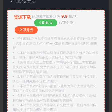
自定义背景
9.9
资源下载
此资源下载价格为
RMB
立即购买
（VIP免费）
立即升级
特别提醒:本网站不保证所有资源永久更新资源!一般情况
下大部分资源包括WordPress主题和插件资源等随时都在更
新
0.本站为非盈利性网站,所有虚拟产品标注的价格为站长收
集、整理、维护网站正常运营所付出的劳动报酬!
1.免费资源为第三方数据库,本网站不存储第三方数据,链
接失效,会及时更新,免费资源不提供非会员服务,请勿添加客
服获取更新需求,请悉知!
2.本站所有虚拟数字商品,具有较强的可复制性,可传播性,
所以一经购买,概不退款,请悉知!
3.本站所有WP主题或插件的汉化均为官方完整源码汉化
而成并对汉化后的简体汉化进行测试!
4.本站不提供任何源码(WP主题或插件)的授权许可证/破
解或解密/后续升级和安装使用的相关服务!
5.本站所有资源,仅用作学习研究使用,请下载后24小时内
删除,支持正版,勿用作商业用途!