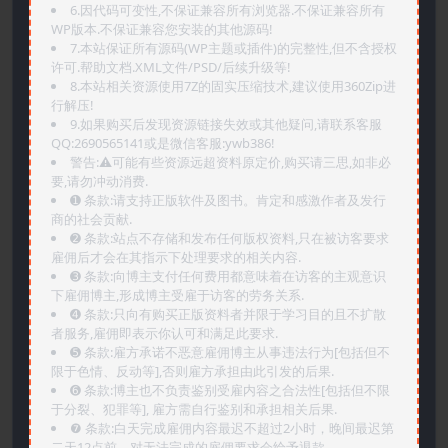
6.因代码可变性,不保证兼容所有浏览器.不保证兼容所有
WP版本.不保证兼容您安装的其他源码!
7.本站保证所有源码(WP主题或插件)的完整性,但不含授权
许可.帮助文档.XML文件/PSD/后续升级等!
8.本站相关资源使用7Z的固实压缩技术,建议使用360Zip进
行解压!
9.如果购买后发现资源链接失效或其他疑问,请联系客服
QQ:2690565141或是微信客服:ywb386!
警告:⚠️可能有些资源远超资料原定价,购买请三思,如非必
要,请勿冲动消费.
➊️ 条款:请支持正版软件及图书。肯定和感激作者及发行
商的社会贡献.
➋️ 条款:站点不存储和发布任何版权资料,只在被访客要求
雇佣后才会在其指示下处理要求的相关内容.
➌️ 条款:向博主支付任何费用都意味着在访客的主观意识
下雇佣博主,形成博主受雇于访客的劳务关系.
➍️ 条款:只向有购买正版资料者并限于学习目的且不扩散
者服务,雇佣即表示你认可和满足此要求.
➎ 条款:雇方承诺不恶意雇佣博主从事违法行为[包括但不
限于色情、反动等],否则雇方承担由此引发的后果.
➏️ 条款:博主也不负责鉴别受雇内容之合法性[包括但不限
于分裂、犯罪等], 雇方需自行鉴别和承担相关后果.
❼ 条款:白天完成雇佣内容最迟不超过2小时，晚间最迟第
二天12点前，对无法完成的雇佣要求会给予退款.