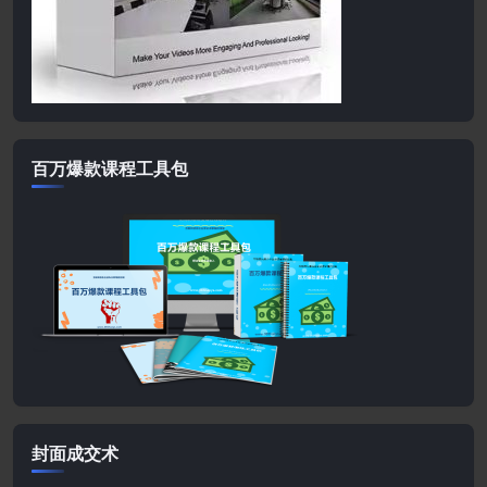
百万爆款课程工具包
封面成交术