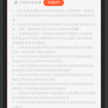
或
升级VIP后免费
升级VIP
特别提醒:本网站不保证所有资源永久更新资源!一般情况
下大部分资源包括WordPress主题和插件资源等随时都在更
新
0.本站为非盈利性网站,所有虚拟产品标注的价格为站长收
集、整理、维护网站正常运营所付出的劳动报酬!
1.免费资源为第三方数据库,本网站不存储第三方数据,链
接失效,会及时更新,免费资源不提供非会员服务,请勿添加客
服获取更新需求,请悉知!
2.本站所有虚拟数字商品,具有较强的可复制性,可传播性,
所以一经购买,概不退款,请悉知!
3.本站所有WP主题或插件的汉化均为官方完整源码汉化
而成并对汉化后的简体汉化进行测试!
4.本站不提供任何源码(WP主题或插件)的授权许可证/破
解或解密/后续升级和安装使用的相关服务!
5.本站所有资源,仅用作学习研究使用,请下载后24小时内
删除,支持正版,勿用作商业用途!
6.因代码可变性,不保证兼容所有浏览器.不保证兼容所有
WP版本.不保证兼容您安装的其他源码!
7.本站保证所有源码(WP主题或插件)的完整性,但不含授权
许可.帮助文档.XML文件/PSD/后续升级等!
8.本站相关资源使用7Z的固实压缩技术,建议使用360Zip进
行解压!