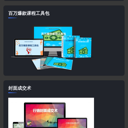
百万爆款课程工具包
封面成交术