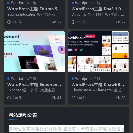
Wordpress主题
Wordpress主题
WordPress主题-Eduma 5.
WordPress主题-DaaS 1.0.0
5.2–教育WordPress主题
–WordPress创意机构主题
Eduma Education WP 主题适用于
Daas – 创意商业顾问WP主题。现
学习管理系统 (LMS)、培训中...
代设计和专业的Elemento...
2 年前
87
1 年前
27
Wordpress主题
Wordpress主题
WordPress主题-Exponent
WordPress主题-ChawkBaz
1.3.0.9–现代多功能商业Wor
ar 2.6.6–Elementor生活方
Exponent是一个现代商业主题，
ChawkBazar – Elementor 生活方
dPress主题
可让您使用完全可视化界面构建令
式和时尚电子商务主题
式和时尚电子商务主题，现代优...
1 年前
41
1 年前
83
人惊叹的高性能...
网站滚动公告
何问题或是网站没有你需要的资源,欢迎提交工单或是添加客服微信:y