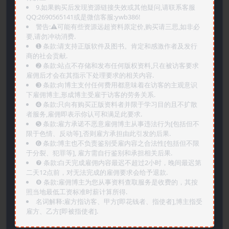
9.如果购买后发现资源链接失效或其他疑问,请联系客服
QQ:2690565141或是微信客服:ywb386!
警告:⚠️可能有些资源远超资料原定价,购买请三思,如非必
要,请勿冲动消费.
➊️ 条款:请支持正版软件及图书。肯定和感激作者及发行
商的社会贡献.
➋️ 条款:站点不存储和发布任何版权资料,只在被访客要求
雇佣后才会在其指示下处理要求的相关内容.
➌️ 条款:向博主支付任何费用都意味着在访客的主观意识
下雇佣博主,形成博主受雇于访客的劳务关系.
➍️ 条款:只向有购买正版资料者并限于学习目的且不扩散
者服务,雇佣即表示你认可和满足此要求.
➎ 条款:雇方承诺不恶意雇佣博主从事违法行为[包括但不
限于色情、反动等],否则雇方承担由此引发的后果.
➏️ 条款:博主也不负责鉴别受雇内容之合法性[包括但不限
于分裂、犯罪等], 雇方需自行鉴别和承担相关后果.
❼ 条款:白天完成雇佣内容最迟不超过2小时，晚间最迟第
二天12点前，对无法完成的雇佣要求会给予退款.
❽ 条款:雇佣博主为您从事资料查取服务是收费的，其按
照当地最低工资标准时薪计算所得.
名词解释:雇方指访客、甲方[即花钱者、指使者],博主指受
雇方、乙方[即被指使者].