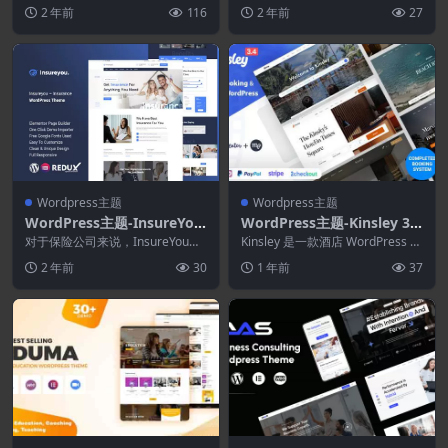
ess主题
的强大WordPress主题，专为签证
主题
题为医生和医疗提供预定义的功
2 年前
116
2 年前
27
服...
能，帮助...
Wordpress主题
Wordpress主题
WordPress主题-InsureYou
WordPress主题-Kinsley 3.
1.0.0-保险WordPress主题
4.6–酒店预订主题
对于保险公司来说，InsureYou是
Kinsley 是一款酒店 WordPress 主
理想的答案。WordPress主题是任
题，最适合酒店、度假村、出租
2 年前
30
1 年前
37
何类...
物...