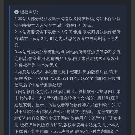
版权声明:
1.本站大部分资源收集于网络以及网友投稿,网站不保证资
源的完整性以及安全性,请下载后自行测试。
2.本站资源仅供下载者本人学习使用,版权归资源原作者所
有,请在下载后24小时之内,从您的设备中自觉删除上述内
容。
3.本站纯属为分享资源站点,网站内所有资源仅供学习交流
之用,若作商业用途,请购买正版,由于未及时购买正版发生
的侵权行为,与本站无关。
4.如您是版权方,本站若无意中侵犯到您的版权利益,请来
信联系我们E-mail:2690565141@QQ.com,我们会在收到
信息后尽快给予删除处理!
5.网站软件免责说明:根据我国《计算机软件保护条例》第
十七条规定:“为了学习和研究软件内含的设计思想和原理,
通过安装、显示、传输或者存储软件等方式使用软件的,可
以不经软件著作权人许可,不向其支付报酬。”您需知晓本
站所有内容资源均来源于网络,仅供用户交流学习与研究使
用,版权归属原版权方所有,版权争议与本站无关,用户本人
下载后不能用作商业或非法用途,需在24小时之内删除,否