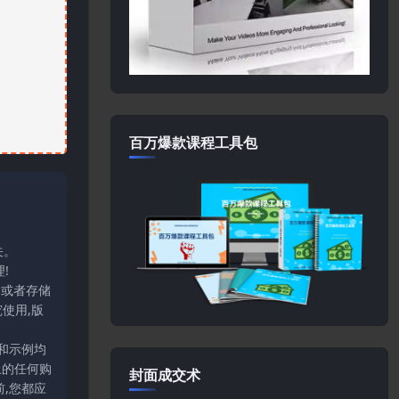
百万爆款课程工具包
关。
!
输或者存储
使用,版
和示例均
上的任何购
封面成交术
,您都应