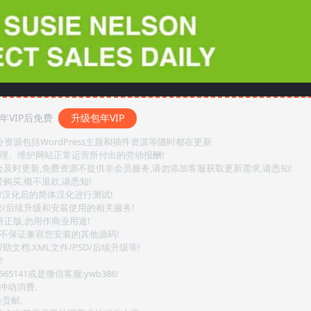
VIP后免费
升级包年VIP
源包括WordPress主题和插件资源等随时都在更新
整理、维护网站正常运营所付出的劳动报酬!
会及时更新,免费资源不提供非会员服务,请勿添加客服获取更新需求,请悉知!
购买,概不退款,请悉知!
对汉化后的简体汉化进行测试!
密/后续升级和安装使用的相关服务!
持正版,勿用作商业用途!
.不保证兼容您安装的其他源码!
文档.XML文件/PSD/后续升级等!
!
141或是微信客服:ywb386!
冲动消费.
贡献.