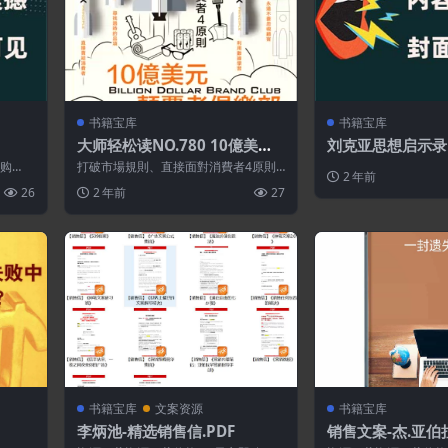
书籍宝库
书籍宝库
大师轻松读NO.780 10億美元
刘克亚思想启示录
顛覆者俱樂部
即购
打破市場規則、直接面對消費者4原則
2 年前
現在是創立DTC品牌（直接面對消費
26
2 年前
27
者，dir...
书籍宝库
文案资源
书籍宝库
李炳池-精选销售信.PDF
销售文案-杰.亚