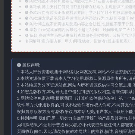
➋️ 条款:站点不存储和发布任何版权资料,只在被访客要求雇佣
➌️ 条款:向博主支付任何费用都意味着在访客的主观意识下雇佣
➍️ 条款:只向有购买正版资料者并限于学习目的且不扩散者服务
➎ 条款:雇方承诺不恶意雇佣博主从事违法行为[包括但不限于色
➏️ 条款:博主也不负责鉴别受雇内容之合法性[包括但不限于分裂
❼ 条款:白天完成雇佣内容最迟不超过2小时，晚间最迟第二天1
❽ 条款:雇佣博主为您从事资料查取服务是收费的，其按照当地
名词解释:雇方指访客、甲方[即花钱者、指使者],博主指受雇方、乙
版权声明:
1.本站大部分资源收集于网络以及网友投稿,网站不保证资源的
2.本站资源仅供下载者本人学习使用,版权归资源原作者所有,请
3.本站纯属为分享资源站点,网站内所有资源仅供学习交流之用,
4.如您是版权方,本站若无意中侵犯到您的版权利益,请来信联系我们E-
5.网站软件免责说明:根据我国《计算机软件保护条例》第十七
软件等方式使用软件的,可以不经软件著作权人许可,不向其支付
权归属原版权方所有,版权争议与本站无关,用户本人下载后不能用
6.特别声明:我们已尽一切努力准确呈现我们的产品及其潜力.
为特殊结果,不适用于普通购买者,亦不代表或保证任何人都能获
买而收取佣金.因此,请勿仅依赖本网站上的推荐.描述.音频采