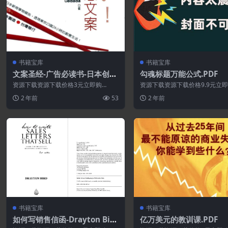
书籍宝库
书籍宝库
文案圣经-广告必读书-日本创意
勾魂标题万能公式.PDF
文案.PDF
资源下载资源下载价格3元立即购
资源下载资源下载价格9.9元立
买 或 ...
买 或 &nb...
2 年前
53
2 年前
书籍宝库
书籍宝库
如何写销售信函-Drayton Bird
亿万美元的教训课.PDF