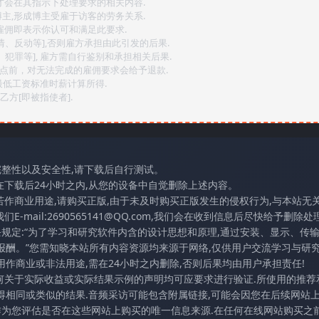
后才会在其指示下处理要求的相关内容.
博主,形成博主受雇于访客的劳务关系.
,雇佣即表示你认可和满足此要求.
情、反动等],否则雇方承担由此引发的后果.
、犯罪等], 雇方需自行鉴别和承担相关后果.
2点前，对无法完成的雇佣要求会给予退款.
最低工资标准时薪计算所得.
方[即被指使者].
完整性以及安全性,请下载后自行测试。
在下载后24小时之内,从您的设备中自觉删除上述内容。
若作商业用途,请购买正版,由于未及时购买正版发生的侵权行为,与本站无
mail:2690565141@QQ.com,我们会在收到信息后尽快给予删除处理
条规定:“为了学习和研究软件内含的设计思想和原理,通过安装、显示、传
报酬。”您需知晓本站所有内容资源均来源于网络,仅供用户交流学习与研究
作商业或非法用途,需在24小时之内删除,否则后果均由用户承担责任!
任何关于实际收益或实际结果示例的声明均可应要求进行验证.所使用的推荐
得相同或类似的结果.音频采访可能包含附属链接,可能会因您在后续网站
访作为您评估是否在这些网站上购买的唯一信息来源.在任何在线网站购买之前