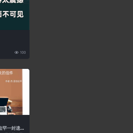
100
伯拉罕一封遗失