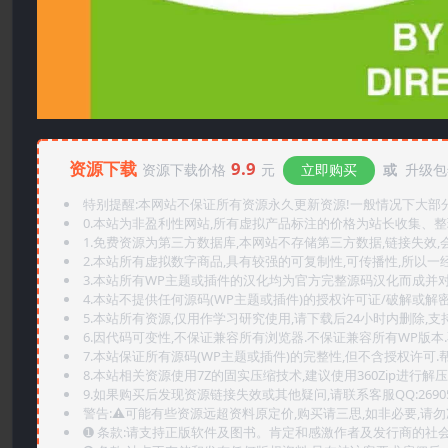
资源下载
9.9
资源下载价格
元
立即购买
或
升级包年
特别提醒:本网站不保证所有资源永久更新资源!一般情况下大部分资
0.本站为非盈利性网站,所有虚拟产品标注的价格为站长收集、
1.免费资源为第三方数据库,本网站不存储第三方数据,链接失效,
2.本站所有虚拟数字商品,具有较强的可复制性,可传播性,所以一经
3.本站所有WP主题或插件的汉化均为官方完整源码汉化而成并
4.本站不提供任何源码(WP主题或插件)的授权许可证/破解或解
5.本站所有资源,仅用作学习研究使用,请下载后24小时内删除,支
6.因代码可变性,不保证兼容所有浏览器.不保证兼容所有WP版本
7.本站保证所有源码(WP主题或插件)的完整性,但不含授权许可.帮助
8.本站相关资源使用7Z的固实压缩技术,建议使用360Zip进行解压
9.如果购买后发现资源链接失效或其他疑问,请联系客服QQ:2690565
警告:⚠️可能有些资源远超资料原定价,购买请三思,如非必要,请勿
➊️ 条款:请支持正版软件及图书。肯定和感激作者及发行商的社会