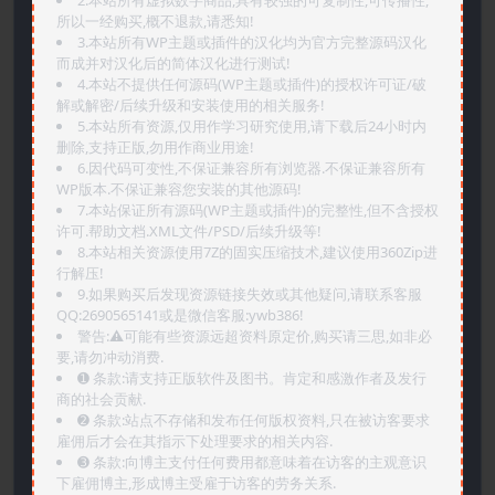
2.本站所有虚拟数字商品,具有较强的可复制性,可传播性,
所以一经购买,概不退款,请悉知!
3.本站所有WP主题或插件的汉化均为官方完整源码汉化
而成并对汉化后的简体汉化进行测试!
4.本站不提供任何源码(WP主题或插件)的授权许可证/破
解或解密/后续升级和安装使用的相关服务!
5.本站所有资源,仅用作学习研究使用,请下载后24小时内
删除,支持正版,勿用作商业用途!
6.因代码可变性,不保证兼容所有浏览器.不保证兼容所有
WP版本.不保证兼容您安装的其他源码!
7.本站保证所有源码(WP主题或插件)的完整性,但不含授权
许可.帮助文档.XML文件/PSD/后续升级等!
8.本站相关资源使用7Z的固实压缩技术,建议使用360Zip进
行解压!
9.如果购买后发现资源链接失效或其他疑问,请联系客服
QQ:2690565141或是微信客服:ywb386!
警告:⚠️可能有些资源远超资料原定价,购买请三思,如非必
要,请勿冲动消费.
➊️ 条款:请支持正版软件及图书。肯定和感激作者及发行
商的社会贡献.
➋️ 条款:站点不存储和发布任何版权资料,只在被访客要求
雇佣后才会在其指示下处理要求的相关内容.
➌️ 条款:向博主支付任何费用都意味着在访客的主观意识
下雇佣博主,形成博主受雇于访客的劳务关系.