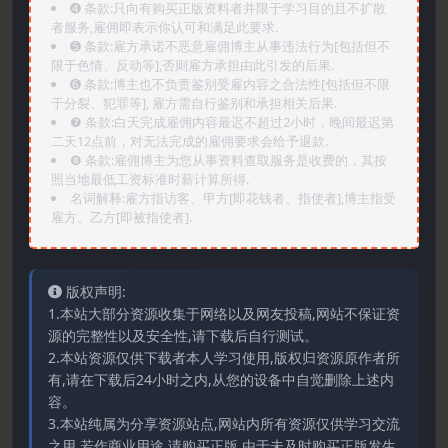
➍️ 条款:只向有购买正版资料者并限于学习目的且不扩散
者服务,雇佣即表示你认可和满足此要求.
➎ 条款:雇方承诺不恶意雇佣博主从事违法行为[包括但不
限于色情、反动等],否则雇方承担由此引发的后果.
➏️ 条款:博主也不负责鉴别受雇内容之合法性[包括但不限
于分裂、犯罪等], 雇方需自行鉴别和承担相关后果.
❼ 条款:白天完成雇佣内容最迟不超过2小时，晚间最迟第
二天12点前，对无法完成的雇佣要求会给予退款.
❽ 条款:雇佣博主为您从事资料查取服务是收费的，其按
照当地最低工资标准时薪计算所得.
名词解释:雇方指访客、甲方[即花钱者、指使者],博主指受
雇方、乙方[即被指使者].
版权声明:
1.本站大部分资源收集于网络以及网友投稿,网站不保证资
源的完整性以及安全性,请下载后自行测试。
2.本站资源仅供下载者本人学习使用,版权归资源原作者所
有,请在下载后24小时之内,从您的设备中自觉删除上述内
容。
3.本站纯属为分享资源站点,网站内所有资源仅供学习交流
之用,若作商业用途,请购买正版,由于未及时购买正版发生