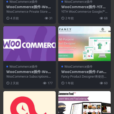
WooCommerce插件
WooCommerce插件
WooCommerce插件-WooC
WooCommerce插件-YITH
ommerce Private Store 1.
Google Product Feed for
WooCommerce Private Store 创
YITH WooCommerce Google产
8.3
建私人 WooCommer...
WooCommerce Premium
品Feed高级版归功于有用的集成...
4 月前
31
2 年前
68
1.31.0
WooCommerce插件
WooCommerce插件
WooCommerce插件-WooC
WooCommerce插件-Fancy
ommerce Subscriptions 9.
Product Designer 6.4.7
WooCommerce Subscriptions允
Fancy Product Designer将使您和
1.0
许您为物理或虚拟产品和服务引...
您的客户能够设计和定制任何类...
2 天前
177
1 年前
60