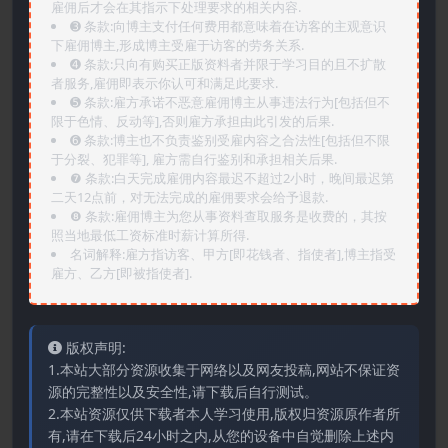
雇佣后才会在其指示下处理要求的相关内容.
➌️ 条款:向博主支付任何费用都意味着在访客的主观意识
下雇佣博主,形成博主受雇于访客的劳务关系.
➍️ 条款:只向有购买正版资料者并限于学习目的且不扩散
者服务,雇佣即表示你认可和满足此要求.
➎ 条款:雇方承诺不恶意雇佣博主从事违法行为[包括但不
限于色情、反动等],否则雇方承担由此引发的后果.
➏️ 条款:博主也不负责鉴别受雇内容之合法性[包括但不限
于分裂、犯罪等], 雇方需自行鉴别和承担相关后果.
❼ 条款:白天完成雇佣内容最迟不超过2小时，晚间最迟第
二天12点前，对无法完成的雇佣要求会给予退款.
❽ 条款:雇佣博主为您从事资料查取服务是收费的，其按
照当地最低工资标准时薪计算所得.
名词解释:雇方指访客、甲方[即花钱者、指使者],博主指受
雇方、乙方[即被指使者].
版权声明:
1.本站大部分资源收集于网络以及网友投稿,网站不保证资
源的完整性以及安全性,请下载后自行测试。
2.本站资源仅供下载者本人学习使用,版权归资源原作者所
有,请在下载后24小时之内,从您的设备中自觉删除上述内