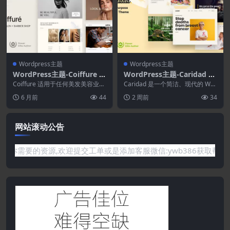
Wordpress主题
Wordpress主题
WordPress主题-Coiffure 3
WordPress主题-Caridad 45
0.0–美发沙龙和理发店Word
–慈善WordPress主题
Coiffure 适用于任何美发美容业
Caridad 是一个简洁、现代的 Wor
Press主题
务。假设您提供美发、修甲、修
dPress 慈善主题，专为各种筹
6 月前
44
2 周前
34
脚、化妆、混搭...
款、...
网站滚动公告
需要的资源,欢迎提交工单或是添加客服微信:ywb386获取帮助！