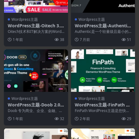
Wordpress主题
Wordpress主题
WordPress主题-Oitech 3.0
WordPress主题-Authentic
–技术WordPress主题
7.2.6-生活方式博客和杂志W
Oitech技术和IT解决方案的WordP
Authentic是一个轻量级且最小的
ress主题，带有预定义的网页元
ordPress主题
WordPress主题，非常适合生活方
1 年前
38
7 月前
51
素，帮...
式博...
Wordpress主题
Wordpress主题
WordPress主题-Doob 2.0.4
WordPress主题-FinPath 1.
–商业与咨询WordPress主题
2–财务与咨询Elementor W
Doob 专为商业、企业、金融、旅
FinPath WordPress主题是您快
行社、公司业务、SEO 机构、个人
ordPress主题
速、时尚转型的终极合作伙伴。
1 年前
32
2 年前
29
作品集、自由...
无论是...