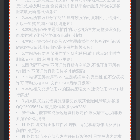
接失效,会及时更新,免费资源不提供非会员服务,请勿添加客
服获取更新需求,请悉知!
2.本站所有虚拟数字商品,具有较强的可复制性,可传播性,
所以一经购买,概不退款,请悉知!
3.本站所有WP主题或插件的汉化均为官方完整源码汉化
而成并对汉化后的简体汉化进行测试!
4.本站不提供任何源码(WP主题或插件)的授权许可证/破
解或解密/后续升级和安装使用的相关服务!
5.本站所有资源,仅用作学习研究使用,请下载后24小时内
删除,支持正版,勿用作商业用途!
6.因代码可变性,不保证兼容所有浏览器.不保证兼容所有
WP版本.不保证兼容您安装的其他源码!
7.本站保证所有源码(WP主题或插件)的完整性,但不含授权
许可.帮助文档.XML文件/PSD/后续升级等!
8.本站相关资源使用7Z的固实压缩技术,建议使用360Zip进
行解压!
9.如果购买后发现资源链接失效或其他疑问,请联系客服
QQ:2690565141或是微信客服:ywb386!
警告:⚠️可能有些资源远超资料原定价,购买请三思,如非必
要,请勿冲动消费.
➊️ 条款:请支持正版软件及图书。肯定和感激作者及发行
商的社会贡献.
➋️ 条款:站点不存储和发布任何版权资料,只在被访客要求