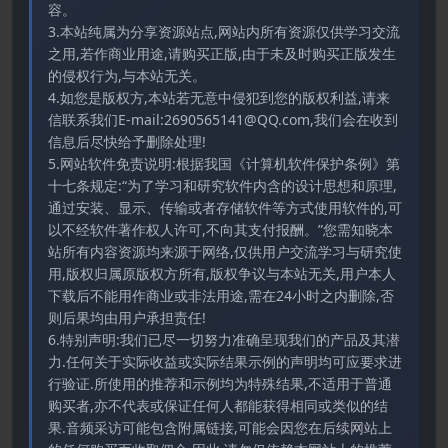
容。
3.本站纯属为分享资源站点,网站内所有资源仅供学习交流
之用,若作商业用途,请购买正版,由于未及时购买正版发生
的侵权行为,与本站无关。
4.如您是版权方,本站若无意中侵犯到您的版权利益,请来
信联系我们E-mail:2690565141@QQ.com,我们会在收到
信息后尽快给予删除处理!
5.网站软件免责说明:根据我国《计算机软件保护条例》第
十七条规定:“为了学习和研究软件内含的设计思想和原理,
通过安装、显示、传输或者存储软件等方式使用软件的,可
以不经软件著作权人许可,不向其支付报酬。”您需知晓本
站所有内容资源均来源于网络,仅供用户交流学习与研究使
用,版权归属原版权方所有,版权争议与本站无关,用户本人
下载后不能用作商业或非法用途,需在24小时之内删除,否
则后果均由用户承担责任!
6.特别声明:我们已尽一切努力准确呈现我们的产品及其潜
力.任何关于实际收益或实际结果示例的声明均可应要求进
行验证.所使用的推荐和示例均为特殊结果,不适用于普通
购买者,亦不代表或保证任何人都能获得相同或类似的结
果.音频采访可能包含附属链接,可能会因您在后续网站上