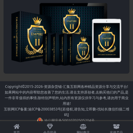
Copyright©2015-2026
-资源杂货铺-汇集互联网各种精品资源分享与交流平台!
如果网站中的内容帮助您改善了您的生活.请去支持原创者,去购买他们的产品,是
一件非常值得的事情.除特别声明外,站内所有资源仅供学习与参考,请勿用于商业
用途!
互联网ICP备案:渝ICP备20003853号[若侵权,请告知,立即删-找站长微信扫描二维
码]
渝公网安备50010702505204号
首页
会员登录
网站商店
实体产品