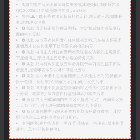
9.如果购买后发现资源链接失效或其他疑问,请联系客服
QQ:2690565141或是微信客服:ywb386!
警告:⚠️可能有些资源远超资料原定价,购买请三思,如非必
要,请勿冲动消费.
➊️ 条款:请支持正版软件及图书。肯定和感激作者及发行
商的社会贡献.
➋️ 条款:站点不存储和发布任何版权资料,只在被访客要求
雇佣后才会在其指示下处理要求的相关内容.
➌️ 条款:向博主支付任何费用都意味着在访客的主观意识
下雇佣博主,形成博主受雇于访客的劳务关系.
➍️ 条款:只向有购买正版资料者并限于学习目的且不扩散
者服务,雇佣即表示你认可和满足此要求.
➎ 条款:雇方承诺不恶意雇佣博主从事违法行为[包括但不
限于色情、反动等],否则雇方承担由此引发的后果.
➏️ 条款:博主也不负责鉴别受雇内容之合法性[包括但不限
于分裂、犯罪等], 雇方需自行鉴别和承担相关后果.
❼ 条款:白天完成雇佣内容最迟不超过2小时，晚间最迟第
二天12点前，对无法完成的雇佣要求会给予退款.
❽ 条款:雇佣博主为您从事资料查取服务是收费的，其按
照当地最低工资标准时薪计算所得.
名词解释:雇方指访客、甲方[即花钱者、指使者],博主指受
雇方、乙方[即被指使者].