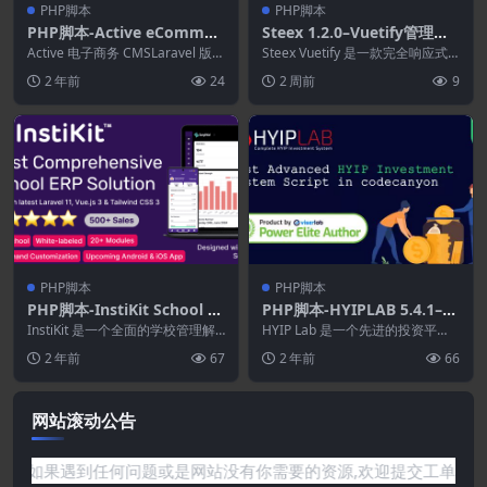
PHP脚本
PHP脚本
PHP脚本-Active eCommer
Steex 1.2.0–Vuetify管理后
ce Seller App 2.7.0 (Active
台及仪表盘模板
Active 电子商务 CMSLaravel 版本
Steex Vuetify 是一款完全响应式
eCommerce CMS拓展)
的 Active Super ...
的高级 Vuetify v3.4.3...
2 年前
24
2 周前
9
PHP脚本
PHP脚本
PHP脚本-InstiKit School 4.
PHP脚本-HYIPLAB 5.4.1–完
7.0–学校管理系统和学校ERP
整的高回报投资投资系统
InstiKit 是一个全面的学校管理解
HYIP Lab 是一个先进的投资平
决方案，旨在简化您机构的运营。
台，可与所有设备高效协作。这是
2 年前
67
2 年前
66
无论您需要...
一个架构良好、...
网站滚动公告
种信息资源!如果遇到任何问题或是网站没有你需要的资源,欢迎提交工