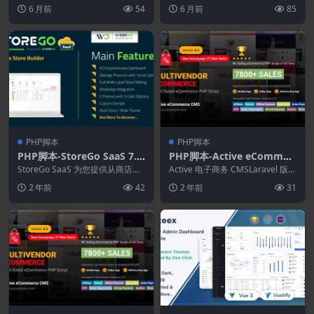
简历页面和QR码
PHP URL 缩短脚本，...
本，提供 350 个工具 ，可...
6 月前
54
6 月前
85
PHP脚本
PHP脚本
PHP脚本-StoreGo SaaS 7.1
PHP脚本-Active eCommer
–在线商店构建器
ce Paytm Addon 2.0(Activ
StoreGo SaaS 为您提供从商店后
Active 电子商务 CMSLaravel 版本
端到前端的无缝过渡。 StoreGo ...
e eCommerce CMS拓展)
的 Active Super ...
2 年前
42
2 年前
31