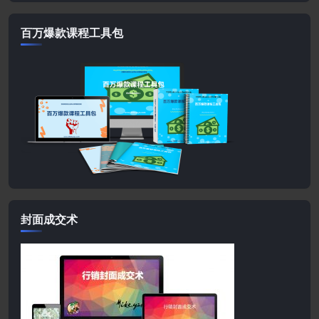
百万爆款课程工具包
封面成交术