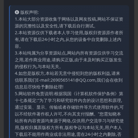
版权声明:
1.本站大部分资源收集于网络以及网友投稿,网站不保证资
源的完整性以及安全性,请下载后自行测试。
2.本站资源仅供下载者本人学习使用,版权归资源原作者所
有,请在下载后24小时之内,从您的设备中自觉删除上述内
容。
3.本站纯属为分享资源站点,网站内所有资源仅供学习交流
之用,若作商业用途,请购买正版,由于未及时购买正版发生
的侵权行为,与本站无关。
4.如您是版权方,本站若无意中侵犯到您的版权利益,请来
信联系我们E-mail:2690565141@QQ.com,我们会在收到
信息后尽快给予删除处理!
5.网站软件免责说明:根据我国《计算机软件保护条例》第
十七条规定:“为了学习和研究软件内含的设计思想和原理,
通过安装、显示、传输或者存储软件等方式使用软件的,可
以不经软件著作权人许可,不向其支付报酬。”您需知晓本
站所有内容资源均来源于网络,仅供用户交流学习与研究使
用,版权归属原版权方所有,版权争议与本站无关,用户本人
下载后不能用作商业或非法用途,需在24小时之内删除,否