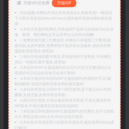
或
升级VIP后免费
升级VIP
特别提醒:本网站不保证所有资源永久更新资源!一般情况
下大部分资源包括WordPress主题和插件资源等随时都在更
新
0.本站为非盈利性网站,所有虚拟产品标注的价格为站长收
集、整理、维护网站正常运营所付出的劳动报酬!
1.免费资源为第三方数据库,本网站不存储第三方数据,链
接失效,会及时更新,免费资源不提供非会员服务,请勿添加客
服获取更新需求,请悉知!
2.本站所有虚拟数字商品,具有较强的可复制性,可传播性,
所以一经购买,概不退款,请悉知!
3.本站所有WP主题或插件的汉化均为官方完整源码汉化
而成并对汉化后的简体汉化进行测试!
4.本站不提供任何源码(WP主题或插件)的授权许可证/破
解或解密/后续升级和安装使用的相关服务!
5.本站所有资源,仅用作学习研究使用,请下载后24小时内
删除,支持正版,勿用作商业用途!
6.因代码可变性,不保证兼容所有浏览器.不保证兼容所有
WP版本.不保证兼容您安装的其他源码!
7.本站保证所有源码(WP主题或插件)的完整性,但不含授权
许可.帮助文档.XML文件/PSD/后续升级等!
8.本站相关资源使用7Z的固实压缩技术,建议使用360Zip进
行解压!