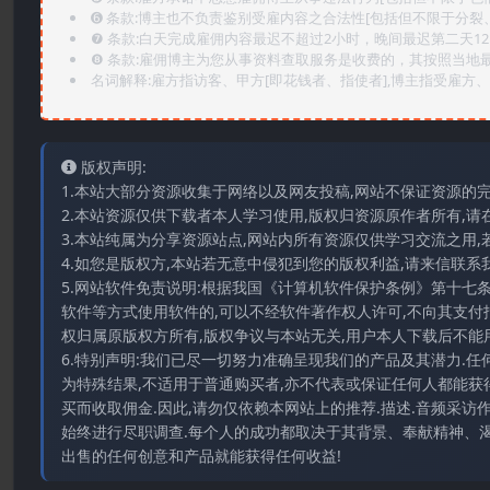
➏️ 条款:博主也不负责鉴别受雇内容之合法性[包括但不限于分裂
❼ 条款:白天完成雇佣内容最迟不超过2小时，晚间最迟第二天1
❽ 条款:雇佣博主为您从事资料查取服务是收费的，其按照当地
名词解释:雇方指访客、甲方[即花钱者、指使者],博主指受雇方、乙
版权声明:
1.本站大部分资源收集于网络以及网友投稿,网站不保证资源的
2.本站资源仅供下载者本人学习使用,版权归资源原作者所有,请
3.本站纯属为分享资源站点,网站内所有资源仅供学习交流之用,
4.如您是版权方,本站若无意中侵犯到您的版权利益,请来信联系我们E-
5.网站软件免责说明:根据我国《计算机软件保护条例》第十七
软件等方式使用软件的,可以不经软件著作权人许可,不向其支付
权归属原版权方所有,版权争议与本站无关,用户本人下载后不能用
6.特别声明:我们已尽一切努力准确呈现我们的产品及其潜力.
为特殊结果,不适用于普通购买者,亦不代表或保证任何人都能获
买而收取佣金.因此,请勿仅依赖本网站上的推荐.描述.音频采
始终进行尽职调查.每个人的成功都取决于其背景、奉献精神、渴
出售的任何创意和产品就能获得任何收益!