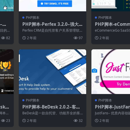
PHP脚本
PHP脚本
3–电
PHP脚本-Perfex 3.2.0–强大
PHP脚本-eComme
的开源 CRM
S 4.4.0–电子商
的目的
Perfex CRM是自托管客户关系管理软
eCommerceGo S
还可以
件，非常适合几乎所有公司、自由职业
轻松管理商店，从产品
82
2 年前
97
2 年前
者或...
都...
PHP脚本
PHP脚本
sky
PHP脚本-BeDesk 2.0.2–客户
PHP脚本-JustFan
l sh
支持软件和帮助台票务系统
质内容创作者Saa
络脚本，
BeDesk是一款自托管、功能齐全的客
JustFans– 优质内容创
4.3
网...
户支持、票务、电子邮件管理和帮助台
个功能齐全的 PHP 平台
23
2 年前
32
2 年前
软件，无...
HP