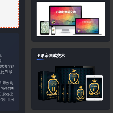
图形帝国成交术
关。
!
输或者存储
使用,版
和示例均
上的任何购
,您都应
您使用此处