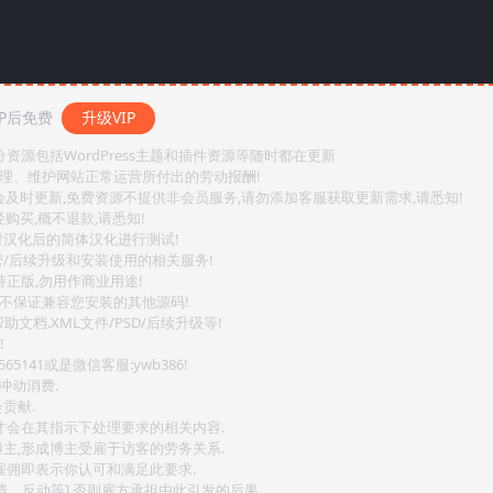
P后免费
升级VIP
源包括WordPress主题和插件资源等随时都在更新
整理、维护网站正常运营所付出的劳动报酬!
会及时更新,免费资源不提供非会员服务,请勿添加客服获取更新需求,请悉知!
购买,概不退款,请悉知!
对汉化后的简体汉化进行测试!
密/后续升级和安装使用的相关服务!
持正版,勿用作商业用途!
.不保证兼容您安装的其他源码!
文档.XML文件/PSD/后续升级等!
!
141或是微信客服:ywb386!
冲动消费.
贡献.
后才会在其指示下处理要求的相关内容.
博主,形成博主受雇于访客的劳务关系.
,雇佣即表示你认可和满足此要求.
情、反动等],否则雇方承担由此引发的后果.