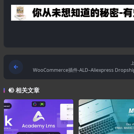
WooCommerce插件-ALD–Aliexpress Dropshi
g and Fulfillment for WooCommerce 2
相关文章