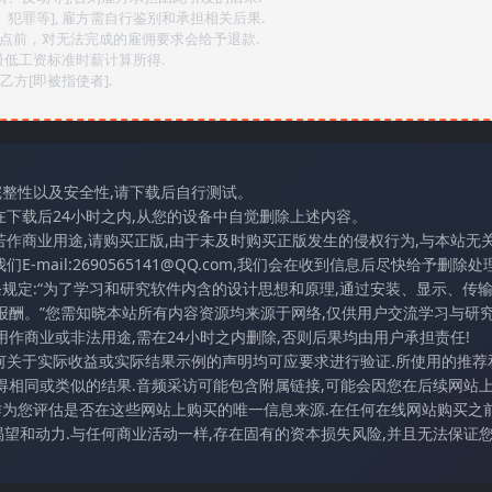
、犯罪等], 雇方需自行鉴别和承担相关后果.
2点前，对无法完成的雇佣要求会给予退款.
最低工资标准时薪计算所得.
方[即被指使者].
完整性以及安全性,请下载后自行测试。
在下载后24小时之内,从您的设备中自觉删除上述内容。
若作商业用途,请购买正版,由于未及时购买正版发生的侵权行为,与本站无
mail:2690565141@QQ.com,我们会在收到信息后尽快给予删除处理
条规定:“为了学习和研究软件内含的设计思想和原理,通过安装、显示、传
报酬。”您需知晓本站所有内容资源均来源于网络,仅供用户交流学习与研究
作商业或非法用途,需在24小时之内删除,否则后果均由用户承担责任!
任何关于实际收益或实际结果示例的声明均可应要求进行验证.所使用的推荐
得相同或类似的结果.音频采访可能包含附属链接,可能会因您在后续网站
访作为您评估是否在这些网站上购买的唯一信息来源.在任何在线网站购买之前
望和动力.与任何商业活动一样,存在固有的资本损失风险,并且无法保证