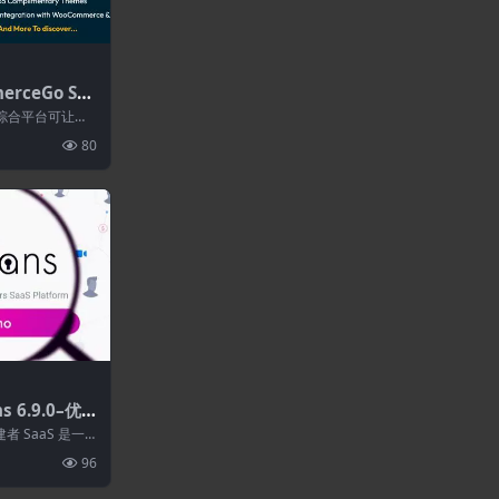
rceGo Saa
务商店
aaS综合平台可让您
到订单，一切
80
s 6.9.0–优
S平台
建者 SaaS 是一
，可...
96