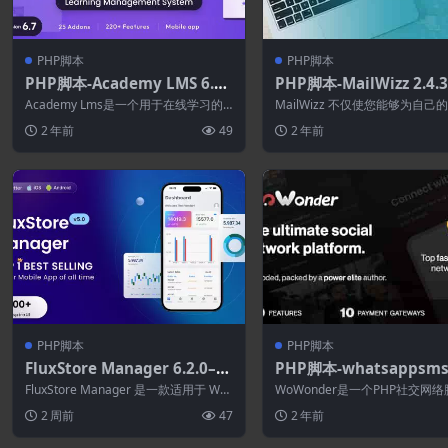
PHP脚本
PHP脚本
PHP脚本-Academy LMS 6.7–
PHP脚本-MailWizz 2.4.
学习管理系统
子邮件营销应用程序
Academy Lms是一个用于在线学习的
MailWizz 不仅使您能够为自己
市场脚本。 教师或讲师可以根据自己的
正确处理电子邮件营销，而且您
2 年前
49
2 年前
专...
成为...
PHP脚本
PHP脚本
FluxStore Manager 6.2.0–V
PHP脚本-whatsappsms
endor and Admin Flutter A
petelegramviber socia
FluxStore Manager 是一款适用于 Wo
WoWonder是一个PHP社交网
pp for Woocommerce
are pro for wowonder 
ocommerce、WCF...
WoWonder是创建自己的社交网络
2 周前
47
2 年前
(WoWonder拓展)–终极P
社交网络平台