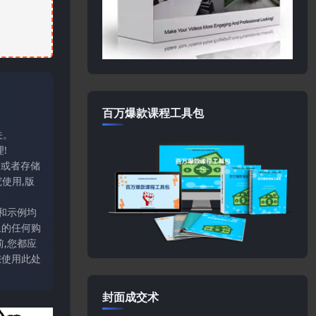
百万爆款课程工具包
关。
!
输或者存储
使用,版
和示例均
上的任何购
,您都应
您使用此处
封面成交术