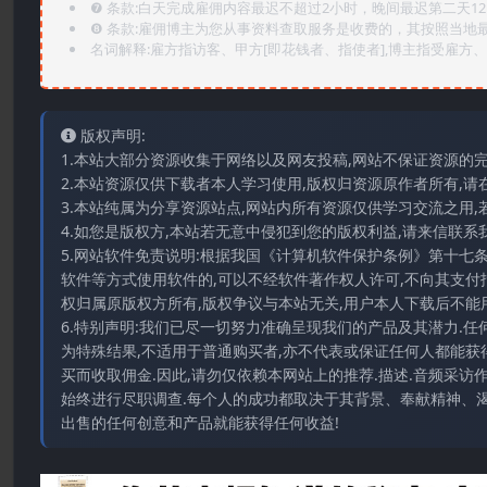
❼ 条款:白天完成雇佣内容最迟不超过2小时，晚间最迟第二天1
❽ 条款:雇佣博主为您从事资料查取服务是收费的，其按照当地
名词解释:雇方指访客、甲方[即花钱者、指使者],博主指受雇方、乙
版权声明:
1.本站大部分资源收集于网络以及网友投稿,网站不保证资源的
2.本站资源仅供下载者本人学习使用,版权归资源原作者所有,请
3.本站纯属为分享资源站点,网站内所有资源仅供学习交流之用,
4.如您是版权方,本站若无意中侵犯到您的版权利益,请来信联系我们E-
5.网站软件免责说明:根据我国《计算机软件保护条例》第十七
软件等方式使用软件的,可以不经软件著作权人许可,不向其支付
权归属原版权方所有,版权争议与本站无关,用户本人下载后不能用
6.特别声明:我们已尽一切努力准确呈现我们的产品及其潜力.
为特殊结果,不适用于普通购买者,亦不代表或保证任何人都能获
买而收取佣金.因此,请勿仅依赖本网站上的推荐.描述.音频采
始终进行尽职调查.每个人的成功都取决于其背景、奉献精神、渴
出售的任何创意和产品就能获得任何收益!