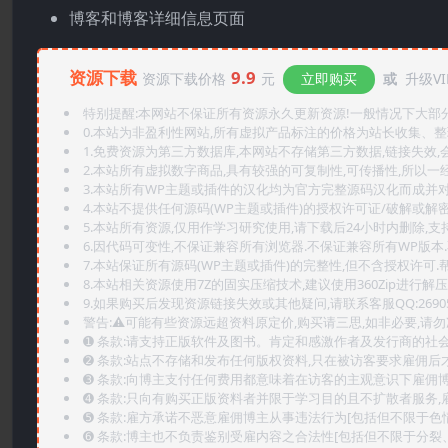
博客和博客详细信息页面
资源下载
9.9
资源下载价格
元
立即购买
或
升级VI
特别提醒:本网站不保证所有资源永久更新资源!一般情况下大部分资
0.本站为非盈利性网站,所有虚拟产品标注的价格为站长收集、
1.免费资源为第三方数据库,本网站不存储第三方数据,链接失效,
2.本站所有虚拟数字商品,具有较强的可复制性,可传播性,所以一经
3.本站所有WP主题或插件的汉化均为官方完整源码汉化而成并
4.本站不提供任何源码(WP主题或插件)的授权许可证/破解或解
5.本站所有资源,仅用作学习研究使用,请下载后24小时内删除,支
6.因代码可变性,不保证兼容所有浏览器.不保证兼容所有WP版本
7.本站保证所有源码(WP主题或插件)的完整性,但不含授权许可.帮助
8.本站相关资源使用7Z的固实压缩技术,建议使用360Zip进行解压
9.如果购买后发现资源链接失效或其他疑问,请联系客服QQ:2690565
警告:⚠️可能有些资源远超资料原定价,购买请三思,如非必要,请勿
➊️ 条款:请支持正版软件及图书。肯定和感激作者及发行商的社会
➋️ 条款:站点不存储和发布任何版权资料,只在被访客要求雇佣
➌️ 条款:向博主支付任何费用都意味着在访客的主观意识下雇佣
➍️ 条款:只向有购买正版资料者并限于学习目的且不扩散者服务
➎ 条款:雇方承诺不恶意雇佣博主从事违法行为[包括但不限于色
➏️ 条款:博主也不负责鉴别受雇内容之合法性[包括但不限于分裂