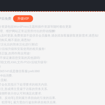
P后免费
升级VIP
源包括WordPress主题和插件资源等随时都在更新
整理、维护网站正常运营所付出的劳动报酬!
会及时更新,免费资源不提供非会员服务,请勿添加客服获取更新需求,请悉知!
购买,概不退款,请悉知!
对汉化后的简体汉化进行测试!
密/后续升级和安装使用的相关服务!
持正版,勿用作商业用途!
.不保证兼容您安装的其他源码!
文档.XML文件/PSD/后续升级等!
!
141或是微信客服:ywb386!
冲动消费.
贡献.
后才会在其指示下处理要求的相关内容.
博主,形成博主受雇于访客的劳务关系.
,雇佣即表示你认可和满足此要求.
情、反动等],否则雇方承担由此引发的后果.
、犯罪等], 雇方需自行鉴别和承担相关后果.