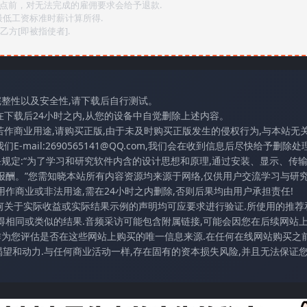
2点前，对无法完成的雇佣要求会给予退款.
最低工资标准时薪计算所得.
方[即被指使者].
完整性以及安全性,请下载后自行测试。
在下载后24小时之内,从您的设备中自觉删除上述内容。
若作商业用途,请购买正版,由于未及时购买正版发生的侵权行为,与本站无
mail:2690565141@QQ.com,我们会在收到信息后尽快给予删除处理
条规定:“为了学习和研究软件内含的设计思想和原理,通过安装、显示、传
报酬。”您需知晓本站所有内容资源均来源于网络,仅供用户交流学习与研究
作商业或非法用途,需在24小时之内删除,否则后果均由用户承担责任!
任何关于实际收益或实际结果示例的声明均可应要求进行验证.所使用的推荐
得相同或类似的结果.音频采访可能包含附属链接,可能会因您在后续网站
访作为您评估是否在这些网站上购买的唯一信息来源.在任何在线网站购买之前
望和动力.与任何商业活动一样,存在固有的资本损失风险,并且无法保证