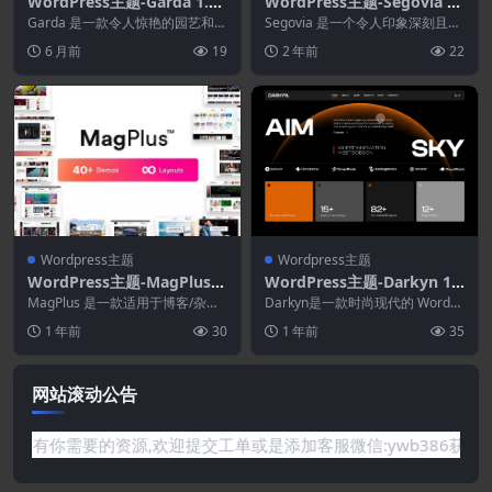
WordPress主题-Garda 1.0.
WordPress主题-Segovia 1.
5–园艺WordPress主题
5.4–最小的投资组合和博客W
Garda 是一款令人惊艳的园艺和景
Segovia 是一个令人印象深刻且视
观设计 WordPress 主题。该主题
ordPress主题
觉上令人惊叹的最小投资组合和博
6 月前
19
2 年前
22
拥有...
客 Word...
Wordpress主题
Wordpress主题
WordPress主题-MagPlus
WordPress主题-Darkyn 1.
6.7–博客.杂志Elementor W
0.0–创意机构WordPress主
MagPlus 是一款适用于博客/杂志/
Darkyn是一款时尚现代的 WordPr
ordPress主题
报纸的 WordPress 主题，它为
题
ess 主题，专为创意机构、品牌工
1 年前
30
1 年前
35
您...
作室...
网站滚动公告
的资源,欢迎提交工单或是添加客服微信:ywb386获取帮助！