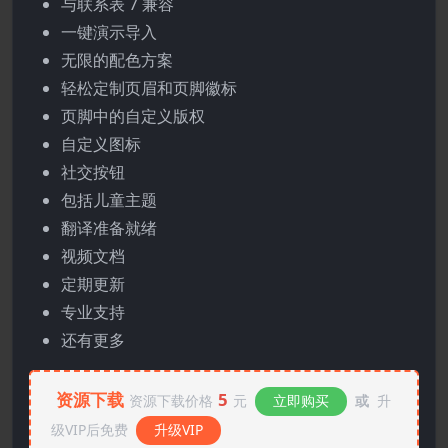
与联系表 7 兼容
一键演示导入
无限的配色方案
轻松定制页眉和页脚徽标
页脚中的自定义版权
自定义图标
社交按钮
包括儿童主题
翻译准备就绪
视频文档
定期更新
专业支持
还有更多
资源下载
5
资源下载价格
元
立即购买
或
升
级VIP后免费
升级VIP