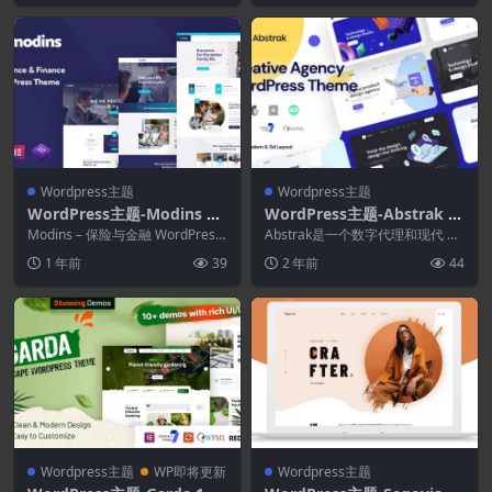
Wordpress主题
Wordpress主题
WordPress主题-Modins 1.
WordPress主题-Abstrak 1.
1.5–保险与金融WordPress
5.2–创意机构WordPress主
Modins – 保险与金融 WordPress
Abstrak是一个数字代理和现代 W
主题
主题。这不仅仅是普...
题
ordPress 主题，专门设计用于制
1 年前
39
2 年前
44
作现...
Wordpress主题
WP即将更新
Wordpress主题