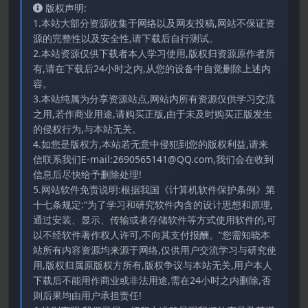
版权声明:
1.本站大部分资源收集于网络以及网友投稿,网站不保证资
源的完整性以及安全性,请下载后自行测试。
2.本站资源仅供下载者本人学习使用,版权归资源原作者所
有,请在下载后24小时之内,从您的设备中自觉删除上述内
容。
3.本站纯属为分享资源站点,网站内所有资源仅供学习交流
之用,若作商业用途,请购买正版,由于未及时购买正版发生
的侵权行为,与本站无关。
4.如您是版权方,本站若无意中侵犯到您的版权利益,请来
信联系我们E-mail:2690565141@QQ.com,我们会在收到
信息后尽快给予删除处理!
5.网站软件免责说明:根据我国《计算机软件保护条例》第
十七条规定:“为了学习和研究软件内含的设计思想和原理,
通过安装、显示、传输或者存储软件等方式使用软件的,可
以不经软件著作权人许可,不向其支付报酬。”您需知晓本
站所有内容资源均来源于网络,仅供用户交流学习与研究使
用,版权归属原版权方所有,版权争议与本站无关,用户本人
下载后不能用作商业或非法用途,需在24小时之内删除,否
则后果均由用户承担责任!