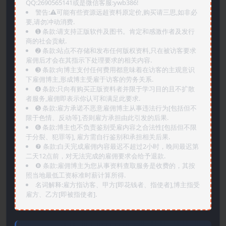
QQ:2690565141或是微信客服:ywb386!
警告:⚠️可能有些资源远超资料原定价,购买请三思,如非必
要,请勿冲动消费.
➊️ 条款:请支持正版软件及图书。肯定和感激作者及发行
商的社会贡献.
➋️ 条款:站点不存储和发布任何版权资料,只在被访客要求
雇佣后才会在其指示下处理要求的相关内容.
➌️ 条款:向博主支付任何费用都意味着在访客的主观意识
下雇佣博主,形成博主受雇于访客的劳务关系.
➍️ 条款:只向有购买正版资料者并限于学习目的且不扩散
者服务,雇佣即表示你认可和满足此要求.
➎ 条款:雇方承诺不恶意雇佣博主从事违法行为[包括但不
限于色情、反动等],否则雇方承担由此引发的后果.
➏️ 条款:博主也不负责鉴别受雇内容之合法性[包括但不限
于分裂、犯罪等], 雇方需自行鉴别和承担相关后果.
❼ 条款:白天完成雇佣内容最迟不超过2小时，晚间最迟第
二天12点前，对无法完成的雇佣要求会给予退款.
❽ 条款:雇佣博主为您从事资料查取服务是收费的，其按
照当地最低工资标准时薪计算所得.
名词解释:雇方指访客、甲方[即花钱者、指使者],博主指受
雇方、乙方[即被指使者].