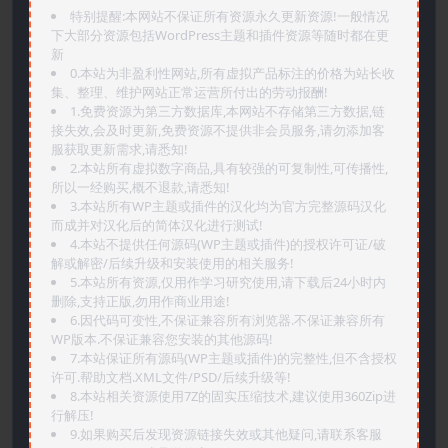
特别提醒:本网站不保证所有资源永久更新资源!一般情况
下大部分资源包括WordPress主题和插件资源等随时都在更
新
0.本站为非盈利性网站,所有虚拟产品标注的价格为站长收
集、整理、维护网站正常运营所付出的劳动报酬!
1.免费资源为第三方数据库,本网站不存储第三方数据,链
接失效,会及时更新,免费资源不提供非会员服务,请勿添加客
服获取更新需求,请悉知!
2.本站所有虚拟数字商品,具有较强的可复制性,可传播性,
所以一经购买,概不退款,请悉知!
3.本站所有WP主题或插件的汉化均为官方完整源码汉化
而成并对汉化后的简体汉化进行测试!
4.本站不提供任何源码(WP主题或插件)的授权许可证/破
解或解密/后续升级和安装使用的相关服务!
5.本站所有资源,仅用作学习研究使用,请下载后24小时内
删除,支持正版,勿用作商业用途!
6.因代码可变性,不保证兼容所有浏览器.不保证兼容所有
WP版本.不保证兼容您安装的其他源码!
7.本站保证所有源码(WP主题或插件)的完整性,但不含授权
许可.帮助文档.XML文件/PSD/后续升级等!
8.本站相关资源使用7Z的固实压缩技术,建议使用360Zip进
行解压!
9.如果购买后发现资源链接失效或其他疑问,请联系客服