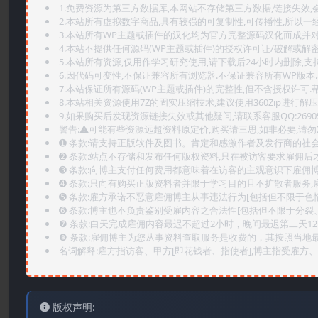
1.免费资源为第三方数据库,本网站不存储第三方数据,链接失效,
2.本站所有虚拟数字商品,具有较强的可复制性,可传播性,所以一经
3.本站所有WP主题或插件的汉化均为官方完整源码汉化而成并
4.本站不提供任何源码(WP主题或插件)的授权许可证/破解或解
5.本站所有资源,仅用作学习研究使用,请下载后24小时内删除,支
6.因代码可变性,不保证兼容所有浏览器.不保证兼容所有WP版本
7.本站保证所有源码(WP主题或插件)的完整性,但不含授权许可.帮助
8.本站相关资源使用7Z的固实压缩技术,建议使用360Zip进行解压
9.如果购买后发现资源链接失效或其他疑问,请联系客服QQ:2690565
警告:⚠️可能有些资源远超资料原定价,购买请三思,如非必要,请勿
➊️ 条款:请支持正版软件及图书。肯定和感激作者及发行商的社会
➋️ 条款:站点不存储和发布任何版权资料,只在被访客要求雇佣
➌️ 条款:向博主支付任何费用都意味着在访客的主观意识下雇佣
➍️ 条款:只向有购买正版资料者并限于学习目的且不扩散者服务
➎ 条款:雇方承诺不恶意雇佣博主从事违法行为[包括但不限于色
➏️ 条款:博主也不负责鉴别受雇内容之合法性[包括但不限于分裂
❼ 条款:白天完成雇佣内容最迟不超过2小时，晚间最迟第二天1
❽ 条款:雇佣博主为您从事资料查取服务是收费的，其按照当地
名词解释:雇方指访客、甲方[即花钱者、指使者],博主指受雇方、乙
版权声明: