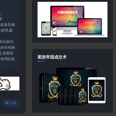
关。
!
输或者存储
使用,版
和示例均
上的任何购
,您都应
图形帝国成交术
您使用此处
分享