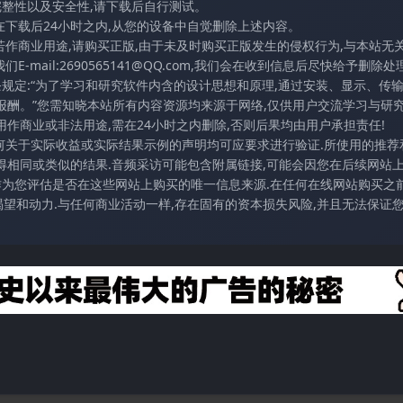
完整性以及安全性,请下载后自行测试。
在下载后24小时之内,从您的设备中自觉删除上述内容。
若作商业用途,请购买正版,由于未及时购买正版发生的侵权行为,与本站无
mail:2690565141@QQ.com,我们会在收到信息后尽快给予删除处理
条规定:“为了学习和研究软件内含的设计思想和原理,通过安装、显示、传
报酬。”您需知晓本站所有内容资源均来源于网络,仅供用户交流学习与研究
作商业或非法用途,需在24小时之内删除,否则后果均由用户承担责任!
任何关于实际收益或实际结果示例的声明均可应要求进行验证.所使用的推荐
得相同或类似的结果.音频采访可能包含附属链接,可能会因您在后续网站
访作为您评估是否在这些网站上购买的唯一信息来源.在任何在线网站购买之前
望和动力.与任何商业活动一样,存在固有的资本损失风险,并且无法保证