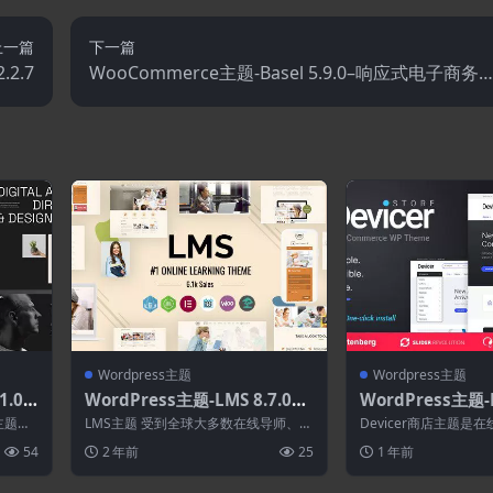
上一篇
下一篇
.2.7
WooCommerce主题-Basel 5.9.0–响应式电子商务
题
Wordpress主题
Wordpress主题
1.0.6
WordPress主题-LMS 8.7.0–
WordPress主题-De
dPr
学习管理系统WordPress主题
6–电子.移动和技
 主题，
LMS主题 受到全球大多数在线导师、培
Devicer商店主题是
ress主题
训学院、在线教学讲师、学校和专业培
子市场的一体化解决方
54
2 年前
25
1 年前
训机构的...
风格...