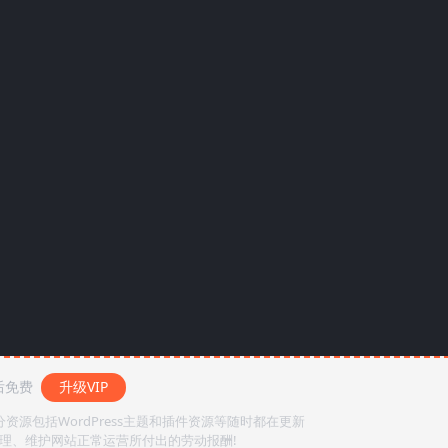
后免费
升级VIP
源包括WordPress主题和插件资源等随时都在更新
整理、维护网站正常运营所付出的劳动报酬!