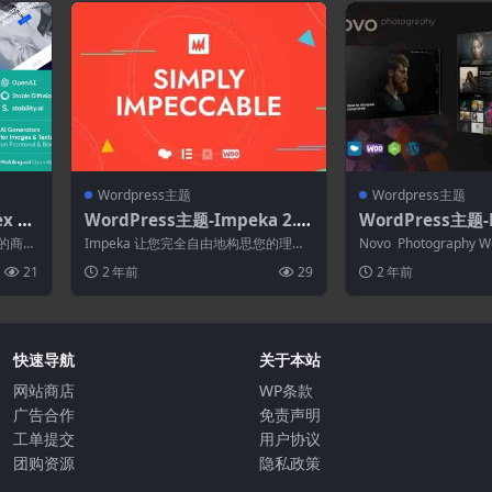
Wordpress主题
Wordpress主题
x 1.
WordPress主题-Impeka 2.0.
WordPress主题-N
5–创意多用途WordPress主题
摄影
速的商业
Impeka 让您完全自由地构思您的理想
Novo Photography 
网站，然后快速实现它。 Impeka W...
可以为摄影师、博主、..
21
2 年前
29
2 年前
快速导航
关于本站
网站商店
WP条款
广告合作
免责声明
工单提交
用户协议
团购资源
隐私政策