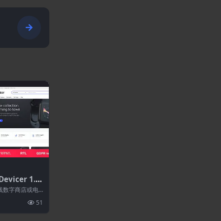
主
vicer 1.2.
术商店WordP
在线数字商店或电
案。 完全集成和
51