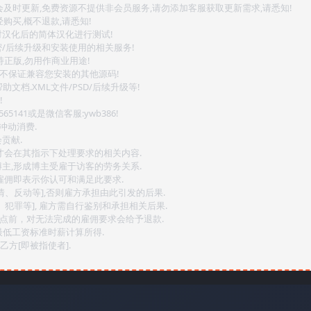
会及时更新,免费资源不提供非会员服务,请勿添加客服获取更新需求,请悉知!
购买,概不退款,请悉知!
对汉化后的简体汉化进行测试!
密/后续升级和安装使用的相关服务!
持正版,勿用作商业用途!
.不保证兼容您安装的其他源码!
文档.XML文件/PSD/后续升级等!
!
141或是微信客服:ywb386!
冲动消费.
贡献.
后才会在其指示下处理要求的相关内容.
博主,形成博主受雇于访客的劳务关系.
,雇佣即表示你认可和满足此要求.
情、反动等],否则雇方承担由此引发的后果.
、犯罪等], 雇方需自行鉴别和承担相关后果.
2点前，对无法完成的雇佣要求会给予退款.
最低工资标准时薪计算所得.
方[即被指使者].