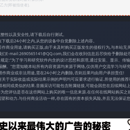
方[即被指使者].
完整性以及安全性,请下载后自行测试。
在下载后24小时之内,从您的设备中自觉删除上述内容。
若作商业用途,请购买正版,由于未及时购买正版发生的侵权行为,与本站无
mail:2690565141@QQ.com,我们会在收到信息后尽快给予删除处理
条规定:“为了学习和研究软件内含的设计思想和原理,通过安装、显示、传
报酬。”您需知晓本站所有内容资源均来源于网络,仅供用户交流学习与研究
作商业或非法用途,需在24小时之内删除,否则后果均由用户承担责任!
任何关于实际收益或实际结果示例的声明均可应要求进行验证.所使用的推荐
得相同或类似的结果.音频采访可能包含附属链接,可能会因您在后续网站
访作为您评估是否在这些网站上购买的唯一信息来源.在任何在线网站购买之前
望和动力.与任何商业活动一样,存在固有的资本损失风险,并且无法保证