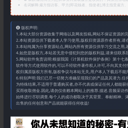
名词解释:雇方指访客、甲方[即花钱者、指使者],博主指受雇方、乙
版权声明:
1.本站大部分资源收集于网络以及网友投稿,网站不保证资源的
2.本站资源仅供下载者本人学习使用,版权归资源原作者所有,请
3.本站纯属为分享资源站点,网站内所有资源仅供学习交流之用,
4.如您是版权方,本站若无意中侵犯到您的版权利益,请来信联系我们E-
5.网站软件免责说明:根据我国《计算机软件保护条例》第十七
软件等方式使用软件的,可以不经软件著作权人许可,不向其支付
权归属原版权方所有,版权争议与本站无关,用户本人下载后不能用
6.特别声明:我们已尽一切努力准确呈现我们的产品及其潜力.
为特殊结果,不适用于普通购买者,亦不代表或保证任何人都能获
买而收取佣金.因此,请勿仅依赖本网站上的推荐.描述.音频采
始终进行尽职调查.每个人的成功都取决于其背景、奉献精神、渴
出售的任何创意和产品就能获得任何收益!