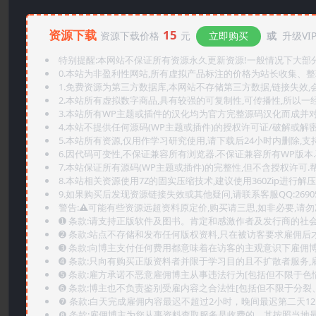
资源下载
15
资源下载价格
元
立即购买
或
升级VI
特别提醒:本网站不保证所有资源永久更新资源!一般情况下大部分资
0.本站为非盈利性网站,所有虚拟产品标注的价格为站长收集、
1.免费资源为第三方数据库,本网站不存储第三方数据,链接失效,
2.本站所有虚拟数字商品,具有较强的可复制性,可传播性,所以一经
3.本站所有WP主题或插件的汉化均为官方完整源码汉化而成并
4.本站不提供任何源码(WP主题或插件)的授权许可证/破解或解
5.本站所有资源,仅用作学习研究使用,请下载后24小时内删除,支
6.因代码可变性,不保证兼容所有浏览器.不保证兼容所有WP版本
7.本站保证所有源码(WP主题或插件)的完整性,但不含授权许可.帮助
8.本站相关资源使用7Z的固实压缩技术,建议使用360Zip进行解压
9.如果购买后发现资源链接失效或其他疑问,请联系客服QQ:2690565
警告:⚠️可能有些资源远超资料原定价,购买请三思,如非必要,请勿
➊️ 条款:请支持正版软件及图书。肯定和感激作者及发行商的社会
➋️ 条款:站点不存储和发布任何版权资料,只在被访客要求雇佣
➌️ 条款:向博主支付任何费用都意味着在访客的主观意识下雇佣
➍️ 条款:只向有购买正版资料者并限于学习目的且不扩散者服务
➎ 条款:雇方承诺不恶意雇佣博主从事违法行为[包括但不限于色
➏️ 条款:博主也不负责鉴别受雇内容之合法性[包括但不限于分裂
❼ 条款:白天完成雇佣内容最迟不超过2小时，晚间最迟第二天1
❽ 条款:雇佣博主为您从事资料查取服务是收费的，其按照当地