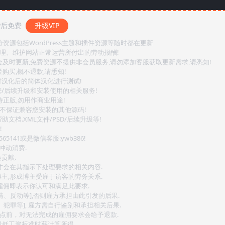
P后免费
升级VIP
源包括WordPress主题和插件资源等随时都在更新
整理、维护网站正常运营所付出的劳动报酬!
会及时更新,免费资源不提供非会员服务,请勿添加客服获取更新需求,请悉知!
购买,概不退款,请悉知!
对汉化后的简体汉化进行测试!
密/后续升级和安装使用的相关服务!
持正版,勿用作商业用途!
.不保证兼容您安装的其他源码!
文档.XML文件/PSD/后续升级等!
!
141或是微信客服:ywb386!
冲动消费.
贡献.
后才会在其指示下处理要求的相关内容.
博主,形成博主受雇于访客的劳务关系.
,雇佣即表示你认可和满足此要求.
情、反动等],否则雇方承担由此引发的后果.
、犯罪等], 雇方需自行鉴别和承担相关后果.
2点前，对无法完成的雇佣要求会给予退款.
最低工资标准时薪计算所得.