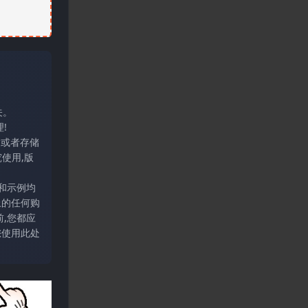
关。
!
输或者存储
使用,版
和示例均
上的任何购
,您都应
您使用此处