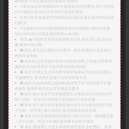
WP版本.不保证兼容您安装的其他源码!
7.本站保证所有源码(WP主题或插件)的完整性,但不含授权
许可.帮助文档.XML文件/PSD/后续升级等!
8.本站相关资源使用7Z的固实压缩技术,建议使用360Zip进
行解压!
9.如果购买后发现资源链接失效或其他疑问,请联系客服
QQ:2690565141或是微信客服:ywb386!
警告:⚠️可能有些资源远超资料原定价,购买请三思,如非必
要,请勿冲动消费.
➊️ 条款:请支持正版软件及图书。肯定和感激作者及发行
商的社会贡献.
➋️ 条款:站点不存储和发布任何版权资料,只在被访客要求
雇佣后才会在其指示下处理要求的相关内容.
➌️ 条款:向博主支付任何费用都意味着在访客的主观意识
下雇佣博主,形成博主受雇于访客的劳务关系.
➍️ 条款:只向有购买正版资料者并限于学习目的且不扩散
者服务,雇佣即表示你认可和满足此要求.
➎ 条款:雇方承诺不恶意雇佣博主从事违法行为[包括但不
限于色情、反动等],否则雇方承担由此引发的后果.
➏️ 条款:博主也不负责鉴别受雇内容之合法性[包括但不限
于分裂、犯罪等], 雇方需自行鉴别和承担相关后果.
❼ 条款:白天完成雇佣内容最迟不超过2小时，晚间最迟第
二天12点前，对无法完成的雇佣要求会给予退款.
❽ 条款:雇佣博主为您从事资料查取服务是收费的，其按