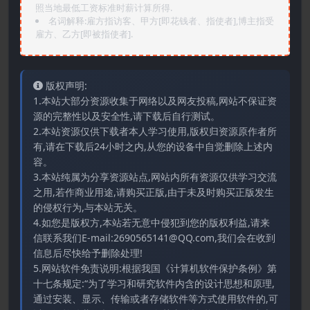
照当地最低工资标准时薪计算所得.
名词解释:雇方指访客、甲方[即花钱者、指使者],博主指受
雇方、乙方[即被指使者].
版权声明:
1.本站大部分资源收集于网络以及网友投稿,网站不保证资
源的完整性以及安全性,请下载后自行测试。
2.本站资源仅供下载者本人学习使用,版权归资源原作者所
有,请在下载后24小时之内,从您的设备中自觉删除上述内
容。
3.本站纯属为分享资源站点,网站内所有资源仅供学习交流
之用,若作商业用途,请购买正版,由于未及时购买正版发生
的侵权行为,与本站无关。
4.如您是版权方,本站若无意中侵犯到您的版权利益,请来
信联系我们E-mail:2690565141@QQ.com,我们会在收到
信息后尽快给予删除处理!
5.网站软件免责说明:根据我国《计算机软件保护条例》第
十七条规定:“为了学习和研究软件内含的设计思想和原理,
通过安装、显示、传输或者存储软件等方式使用软件的,可