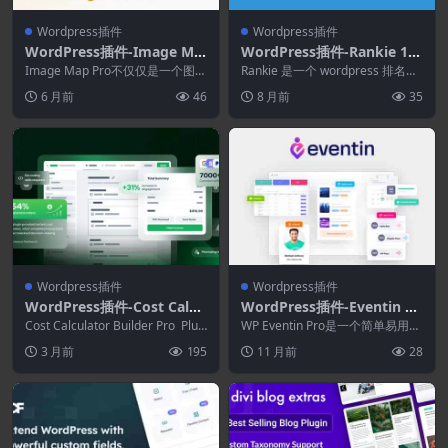
Wordpress插件
Wordpress插件
WordPress插件-Image Ma
WordPress插件-Rankie 1.
p Pro for WordPress 6.0.4
8.4–WordPress Rank Track
Image Map Pro不仅仅是一个图像
Rankie 是一个 wordpress 排名检
2–交互式SVG图像地图生成器
地图插件。放置位置、添加文本，
er插件
查器插件，可帮助您跟踪 word...
6 月前
46
8 月前
35
是的，没...
Wordpress插件
Wordpress插件
WordPress插件-Cost Calcu
WordPress插件-Eventin Br
lator Builder Pro 4.0.0
icks Addon 1.0.0[Eventin
Cost Calculator Builder Pro Plug
WP Eventin Pro是一个简单易用的
in for ...
Pro拓展]
WooCommerce Event...
3 月前
195
11 月前
28