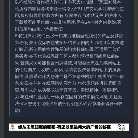
以不经软件著作权人许可,不向其支付报酬。”您需知晓本
站所有内容资源均来源于网络,仅供用户交流学习与研究使
用,版权归属原版权方所有,版权争议与本站无关,用户本人
下载后不能用作商业或非法用途,需在24小时之内删除,否
则后果均由用户承担责任!
6.特别声明:我们已尽一切努力准确呈现我们的产品及其潜
力.任何关于实际收益或实际结果示例的声明均可应要求进
行验证.所使用的推荐和示例均为特殊结果,不适用于普通
购买者,亦不代表或保证任何人都能获得相同或类似的结
果.音频采访可能包含附属链接,可能会因您在后续网站上
的任何购买而收取佣金.因此,请勿仅依赖本网站上的推荐.
描述.音频采访作为您评估是否在这些网站上购买的唯一信
息来源.在任何在线网站购买之前,您都应始终进行尽职调
查.每个人的成功都取决于其背景、奉献精神、渴望和动
力.与任何商业活动一样,存在固有的资本损失风险,并且无
法保证您使用此处出售的任何创意和产品就能获得任何收
益!