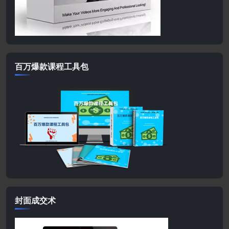
百万爆款课程工具包
封面成交术