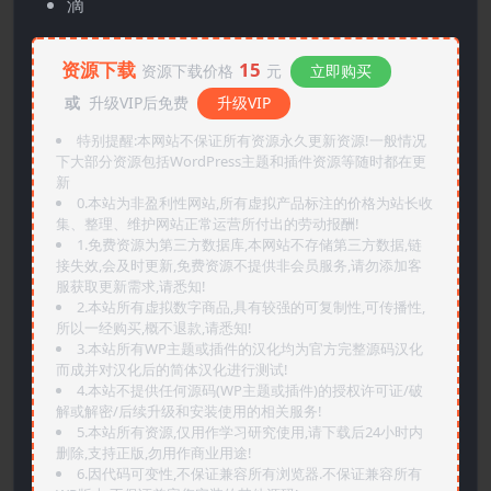
滴
资源下载
15
资源下载价格
元
立即购买
或
升级VIP后免费
升级VIP
特别提醒:本网站不保证所有资源永久更新资源!一般情况
下大部分资源包括WordPress主题和插件资源等随时都在更
新
0.本站为非盈利性网站,所有虚拟产品标注的价格为站长收
集、整理、维护网站正常运营所付出的劳动报酬!
1.免费资源为第三方数据库,本网站不存储第三方数据,链
接失效,会及时更新,免费资源不提供非会员服务,请勿添加客
服获取更新需求,请悉知!
2.本站所有虚拟数字商品,具有较强的可复制性,可传播性,
所以一经购买,概不退款,请悉知!
3.本站所有WP主题或插件的汉化均为官方完整源码汉化
而成并对汉化后的简体汉化进行测试!
4.本站不提供任何源码(WP主题或插件)的授权许可证/破
解或解密/后续升级和安装使用的相关服务!
5.本站所有资源,仅用作学习研究使用,请下载后24小时内
删除,支持正版,勿用作商业用途!
6.因代码可变性,不保证兼容所有浏览器.不保证兼容所有