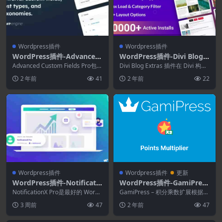
Wordpress插件
Wordpress插件
WordPress插件-Advanced
WordPress插件-Divi Blog E
Custom Fields Pro Addon
xtras 1.1.14
Advanced Custom Fields Pro包含
Divi Blog Extras 插件在 Divi 构建
s[Advanced Custom Fields
额外的字段和功能，可以更...
器中添加了一个新的博客模...
2 年前
41
2 年前
22
Pro拓展]
Wordpress插件
Wordpress插件
更新
WordPress插件-Notificatio
WordPress插件-GamiPress
nX Pro 3.1.5–WordPress营
–Points Multiplier 1.0.0
NotificationX Pro是最好的 WordP
GamiPress – 积分乘数扩展根据用
销插件
ress 营销插件，用于显...
户获得的成就和排名添加积分...
3 周前
47
2 年前
47