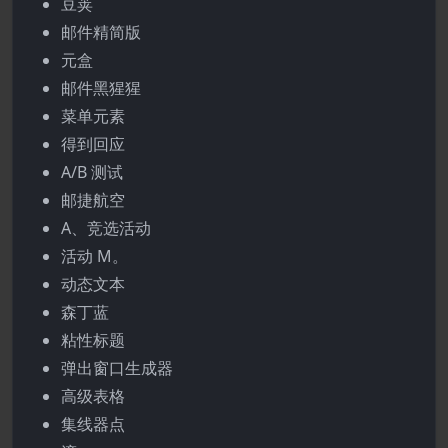
豆荚
邮件精简版
元盒
邮件黑猩猩
菜单元素
得到回应
A/B 测试
邮捷航空
A、竞选活动
活动 M。
动态文本
森丁蓝
粘性标题
弹出窗口生成器
高级表格
集线器点