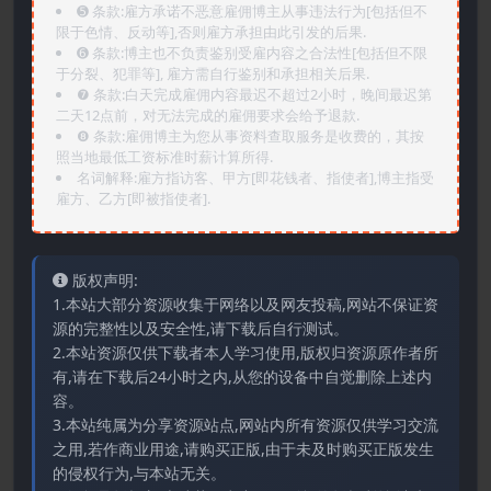
➎ 条款:雇方承诺不恶意雇佣博主从事违法行为[包括但不
限于色情、反动等],否则雇方承担由此引发的后果.
➏️ 条款:博主也不负责鉴别受雇内容之合法性[包括但不限
于分裂、犯罪等], 雇方需自行鉴别和承担相关后果.
❼ 条款:白天完成雇佣内容最迟不超过2小时，晚间最迟第
二天12点前，对无法完成的雇佣要求会给予退款.
❽ 条款:雇佣博主为您从事资料查取服务是收费的，其按
照当地最低工资标准时薪计算所得.
名词解释:雇方指访客、甲方[即花钱者、指使者],博主指受
雇方、乙方[即被指使者].
版权声明:
1.本站大部分资源收集于网络以及网友投稿,网站不保证资
源的完整性以及安全性,请下载后自行测试。
2.本站资源仅供下载者本人学习使用,版权归资源原作者所
有,请在下载后24小时之内,从您的设备中自觉删除上述内
容。
3.本站纯属为分享资源站点,网站内所有资源仅供学习交流
之用,若作商业用途,请购买正版,由于未及时购买正版发生
的侵权行为,与本站无关。