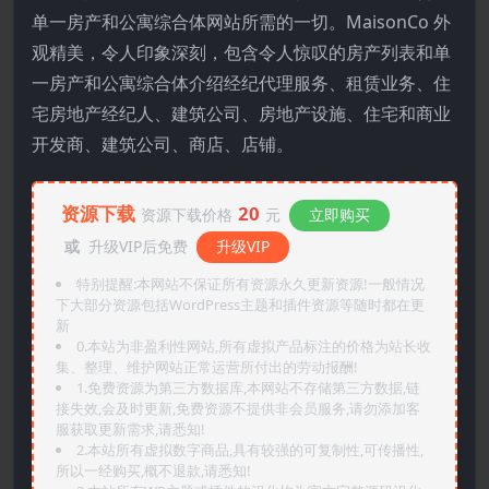
单一房产和公寓综合体网站所需的一切。MaisonCo 外
观精美，令人印象深刻，包含令人惊叹的房产列表和单
一房产和公寓综合体介绍经纪代理服务、租赁业务、住
宅房地产经纪人、建筑公司、房地产设施、住宅和商业
开发商、建筑公司、商店、店铺。
资源下载
20
资源下载价格
元
立即购买
或
升级VIP后免费
升级VIP
特别提醒:本网站不保证所有资源永久更新资源!一般情况
下大部分资源包括WordPress主题和插件资源等随时都在更
新
0.本站为非盈利性网站,所有虚拟产品标注的价格为站长收
集、整理、维护网站正常运营所付出的劳动报酬!
1.免费资源为第三方数据库,本网站不存储第三方数据,链
接失效,会及时更新,免费资源不提供非会员服务,请勿添加客
服获取更新需求,请悉知!
2.本站所有虚拟数字商品,具有较强的可复制性,可传播性,
所以一经购买,概不退款,请悉知!