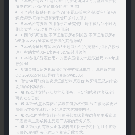
3.本站所有WP主题或插件的汉化均为官方完整源码汉化
而成并对汉化后的简体汉化进行测试!
4.本站不提供任何源码(WP主题或插件)的授权许可证/破
解或解密/后续升级和安装使用的相关服务!
5.本站所有资源,仅用作学习研究使用,请下载后24小时内
删除,支持正版,勿用作商业用途!
6.因代码可变性,不保证兼容所有浏览器.不保证兼容所有
WP版本.不保证兼容您安装的其他源码!
7.本站保证所有源码(WP主题或插件)的完整性,但不含授权
许可.帮助文档.XML文件/PSD/后续升级等!
8.本站相关资源使用7Z的固实压缩技术,建议使用360Zip进
行解压!
9.如果购买后发现资源链接失效或其他疑问,请联系客服
QQ:2690565141或是微信客服:ywb386!
警告:⚠️可能有些资源远超资料原定价,购买请三思,如非必
要,请勿冲动消费.
➊️ 条款:请支持正版软件及图书。肯定和感激作者及发行
商的社会贡献.
➋️ 条款:站点不存储和发布任何版权资料,只在被访客要求
雇佣后才会在其指示下处理要求的相关内容.
➌️ 条款:向博主支付任何费用都意味着在访客的主观意识
下雇佣博主,形成博主受雇于访客的劳务关系.
➍️ 条款:只向有购买正版资料者并限于学习目的且不扩散
者服务,雇佣即表示你认可和满足此要求.