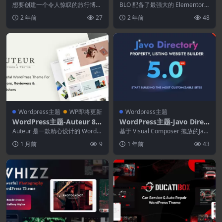
1.5–适合旅行博客作者的现代
业商务WordPress主题
想要创建一个令人惊叹的旅行博客
BLO 配备了最强大的 Elementor
WordPress主题
WordPress 网站？厌倦了测试和
拖放可视化页面构建器和 Eleme
2 年前
27
2 年前
48
评估主题？...
e...
Wordpress主题
WP即将更新
Wordpress主题
WordPress主题-Auteur 8.7
WordPress主题-Javo Direc
–专为作者和出版商打造的W
tory WordPress Theme 5.
Auteur 是一款精心设计的 WordPr
基于 Visual Composer 拖放的Jav
ordPress主题
ess 主题，专为作家、博主、评论
2.1
o目录。从一个地方控制网页设
1 月前
9
1 年前
43
家...
计...