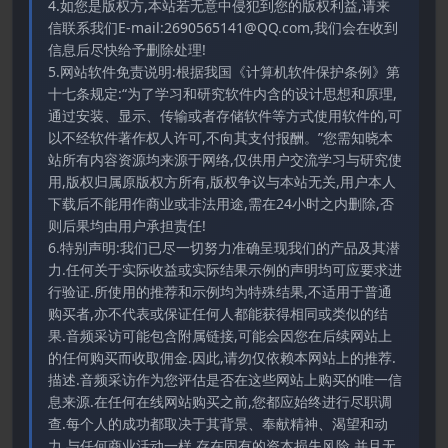
4.如您是版权方,本站若无意中侵犯到您的版权利益,请来
信联系我们E-mail:2690565141@QQ.com,我们会在收到
信息后尽快给予删除处理!
5.网站软件免责说明:根据我国《计算机软件保护条例》第
十七条规定:“为了学习和研究软件内含的设计思想和原理,
通过安装、显示、传输或者存储软件等方式使用软件的,可
以不经软件著作权人许可,不向其支付报酬。”您需知晓本
站所有内容资源均来源于网络,仅供用户交流学习与研究使
用,版权归属原版权方所有,版权争议与本站无关,用户本人
下载后不能用作商业或非法用途,需在24小时之内删除,否
则后果均由用户承担责任!
6.特别声明:我们已尽一切努力准确呈现我们的产品及其潜
力.任何关于实际收益或实际结果示例的声明均可应要求进
行验证.所使用的推荐和示例均为特殊结果,不适用于普通
购买者,亦不代表或保证任何人都能获得相同或类似的结
果.音频采访可能包含附属链接,可能会因您在后续网站上
的任何购买而收取佣金.因此,请勿仅依赖本网站上的推荐.
描述.音频采访作为您评估是否在这些网站上购买的唯一信
息来源.在任何在线网站购买之前,您都应始终进行尽职调
查.每个人的成功都取决于其背景、奉献精神、渴望和动
力.与任何商业活动一样,存在固有的资本损失风险,并且无