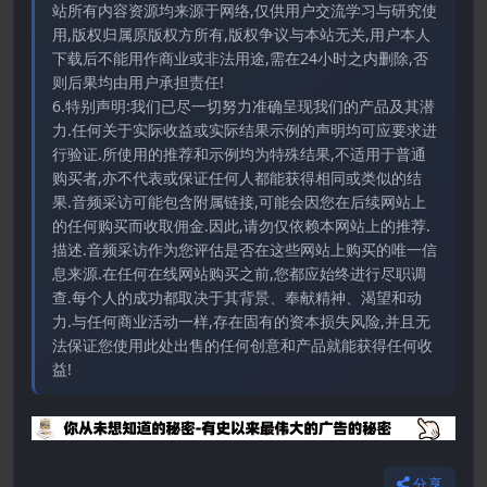
站所有内容资源均来源于网络,仅供用户交流学习与研究使
用,版权归属原版权方所有,版权争议与本站无关,用户本人
下载后不能用作商业或非法用途,需在24小时之内删除,否
则后果均由用户承担责任!
6.特别声明:我们已尽一切努力准确呈现我们的产品及其潜
力.任何关于实际收益或实际结果示例的声明均可应要求进
行验证.所使用的推荐和示例均为特殊结果,不适用于普通
购买者,亦不代表或保证任何人都能获得相同或类似的结
果.音频采访可能包含附属链接,可能会因您在后续网站上
的任何购买而收取佣金.因此,请勿仅依赖本网站上的推荐.
描述.音频采访作为您评估是否在这些网站上购买的唯一信
息来源.在任何在线网站购买之前,您都应始终进行尽职调
查.每个人的成功都取决于其背景、奉献精神、渴望和动
力.与任何商业活动一样,存在固有的资本损失风险,并且无
法保证您使用此处出售的任何创意和产品就能获得任何收
益!
分享