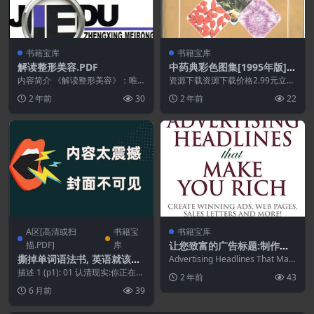
书籍宝库
书籍宝库
解读整形美容.PDF
中药典彩色图集[1995年版].P
DF
内容简介 《解读整形美容》：唯
资源下载资源下载价格2.99元立即
有健康才是人生。这句话通俗易
购买 或 &n...
2 年前
30
2 年前
22
懂，但它的内涵却非常丰...
A区[高清或扫
书籍宝
书籍宝库
描.PDF]
库
让您致富的广告标题:制作获
奖广告、网页、销售信等.PD
撕掉单词语法书, 英语就该这
Advertising Headlines That Mak
F
e You Rich...
样学.PDF
描述 1 (p1): 01 认清现实:你正在坚
2 年前
43
持的学习方法可能让你成绩全球垫
6 月前
39
底 ...