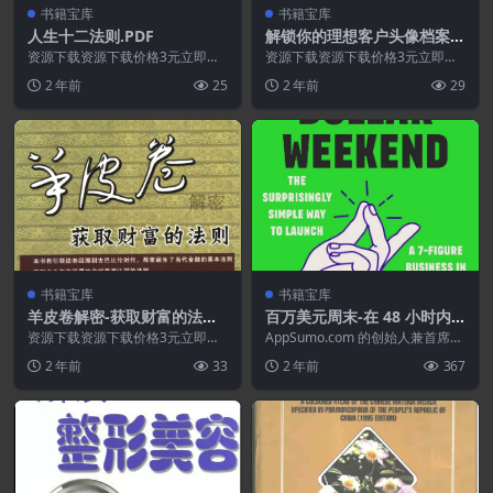
书籍宝库
书籍宝库
人生十二法则.PDF
解锁你的理想客户头像档案-
与目标受众建立联系时应避免
资源下载资源下载价格3元立即购
资源下载资源下载价格3元立即购
买 或 ...
的10个致命错误.无论你卖什
买 或 ...
2 年前
25
2 年前
29
么.PDF
书籍宝库
书籍宝库
羊皮卷解密-获取财富的法则.
百万美元周末-在 48 小时内
PDF
启动7位数业务的简单方法.P
资源下载资源下载价格3元立即购
AppSumo.com 的创始人兼首席执
买 或 ...
DF
行官诺亚·卡根 (Noah Kagan)...
2 年前
33
2 年前
367