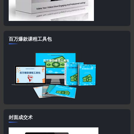
百万爆款课程工具包
封面成交术