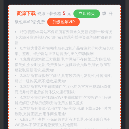
资源下载
5
资源下载价格
元
立即购买
或
升
级包年VIP后免费
升级包年VIP
特别提醒:本网站不保证所有资源永久更新资源!一般情况
下大部分资源包括WordPress主题和插件资源等随时都在更
新
0.本站为非盈利性网站,所有虚拟产品标注的价格为站长收
集、整理、维护网站正常运营所付出的劳动报酬!
1.免费资源为第三方数据库,本网站不存储第三方数据,链
接失效,会及时更新,免费资源不提供非会员服务,请勿添加客
服获取更新需求,请悉知!
2.本站所有虚拟数字商品,具有较强的可复制性,可传播性,
所以一经购买,概不退款,请悉知!
3.本站所有WP主题或插件的汉化均为官方完整源码汉化
而成并对汉化后的简体汉化进行测试!
4.本站不提供任何源码(WP主题或插件)的授权许可证/破
解或解密/后续升级和安装使用的相关服务!
5.本站所有资源,仅用作学习研究使用,请下载后24小时内
删除,支持正版,勿用作商业用途!
6.因代码可变性,不保证兼容所有浏览器.不保证兼容所有
WP版本.不保证兼容您安装的其他源码!