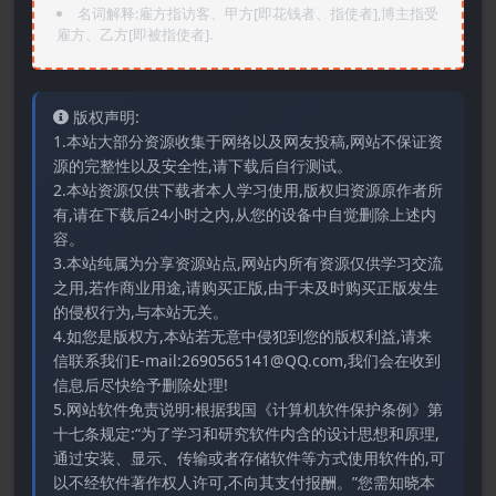
名词解释:雇方指访客、甲方[即花钱者、指使者],博主指受
雇方、乙方[即被指使者].
版权声明:
1.本站大部分资源收集于网络以及网友投稿,网站不保证资
源的完整性以及安全性,请下载后自行测试。
2.本站资源仅供下载者本人学习使用,版权归资源原作者所
有,请在下载后24小时之内,从您的设备中自觉删除上述内
容。
3.本站纯属为分享资源站点,网站内所有资源仅供学习交流
之用,若作商业用途,请购买正版,由于未及时购买正版发生
的侵权行为,与本站无关。
4.如您是版权方,本站若无意中侵犯到您的版权利益,请来
信联系我们E-mail:2690565141@QQ.com,我们会在收到
信息后尽快给予删除处理!
5.网站软件免责说明:根据我国《计算机软件保护条例》第
十七条规定:“为了学习和研究软件内含的设计思想和原理,
通过安装、显示、传输或者存储软件等方式使用软件的,可
以不经软件著作权人许可,不向其支付报酬。”您需知晓本