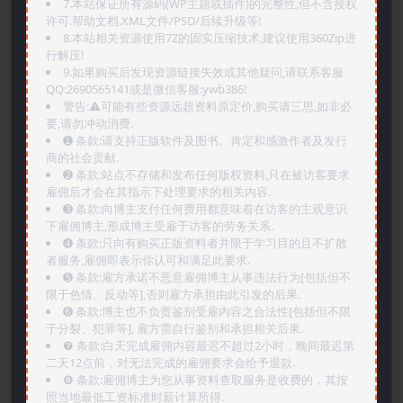
7.本站保证所有源码(WP主题或插件)的完整性,但不含授权
许可.帮助文档.XML文件/PSD/后续升级等!
8.本站相关资源使用7Z的固实压缩技术,建议使用360Zip进
行解压!
9.如果购买后发现资源链接失效或其他疑问,请联系客服
QQ:2690565141或是微信客服:ywb386!
警告:⚠️可能有些资源远超资料原定价,购买请三思,如非必
要,请勿冲动消费.
➊️ 条款:请支持正版软件及图书。肯定和感激作者及发行
商的社会贡献.
➋️ 条款:站点不存储和发布任何版权资料,只在被访客要求
雇佣后才会在其指示下处理要求的相关内容.
➌️ 条款:向博主支付任何费用都意味着在访客的主观意识
下雇佣博主,形成博主受雇于访客的劳务关系.
➍️ 条款:只向有购买正版资料者并限于学习目的且不扩散
者服务,雇佣即表示你认可和满足此要求.
➎ 条款:雇方承诺不恶意雇佣博主从事违法行为[包括但不
限于色情、反动等],否则雇方承担由此引发的后果.
➏️ 条款:博主也不负责鉴别受雇内容之合法性[包括但不限
于分裂、犯罪等], 雇方需自行鉴别和承担相关后果.
❼ 条款:白天完成雇佣内容最迟不超过2小时，晚间最迟第
二天12点前，对无法完成的雇佣要求会给予退款.
❽ 条款:雇佣博主为您从事资料查取服务是收费的，其按
照当地最低工资标准时薪计算所得.