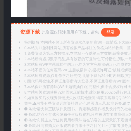
资源下载
此资源仅限注册用户下载，请先
登录
特别提醒:本网站不保证所有资源永久更新资源!一般情况下大部分资
0.本站为非盈利性网站,所有虚拟产品标注的价格为站长收集、
1.免费资源为第三方数据库,本网站不存储第三方数据,链接失效,
2.本站所有虚拟数字商品,具有较强的可复制性,可传播性,所以一经
3.本站所有WP主题或插件的汉化均为官方完整源码汉化而成并
4.本站不提供任何源码(WP主题或插件)的授权许可证/破解或解
5.本站所有资源,仅用作学习研究使用,请下载后24小时内删除,支
6.因代码可变性,不保证兼容所有浏览器.不保证兼容所有WP版本
7.本站保证所有源码(WP主题或插件)的完整性,但不含授权许可.帮助
8.本站相关资源使用7Z的固实压缩技术,建议使用360Zip进行解压
9.如果购买后发现资源链接失效或其他疑问,请联系客服QQ:2690565
警告:⚠️可能有些资源远超资料原定价,购买请三思,如非必要,请勿
➊️ 条款:请支持正版软件及图书。肯定和感激作者及发行商的社会
➋️ 条款:站点不存储和发布任何版权资料,只在被访客要求雇佣
➌️ 条款:向博主支付任何费用都意味着在访客的主观意识下雇佣
➍️ 条款:只向有购买正版资料者并限于学习目的且不扩散者服务
➎ 条款:雇方承诺不恶意雇佣博主从事违法行为[包括但不限于色