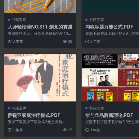
书籍宝库
书籍宝库
大师轻松读NO.811 創意的實踐
勾魂标题万能公式.PDF
養成隨時產出、分享及傳遞藝術的10大
资源下载资源下载价格9.9元立
關鍵原則 在現今的經濟狀態下，能產生
买 或 &nb...
2 年前
38
2 年前
最高價值...
书籍宝库
书籍宝库
萨提亚家庭治疗模式.PDF
华与华品牌新理论.PDF
资源下载资源下载价格2元立即购
资源下载资源下载价格9.9元立
买 或 ...
买 或 &nb...
1 年前
19
1 年前