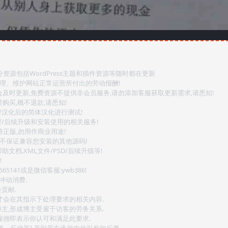
源包括WordPress主题和插件资源等随时都在更新
整理、维护网站正常运营所付出的劳动报酬!
会及时更新,免费资源不提供非会员服务,请勿添加客服获取更新需求,请悉知!
购买,概不退款,请悉知!
对汉化后的简体汉化进行测试!
密/后续升级和安装使用的相关服务!
持正版,勿用作商业用途!
.不保证兼容您安装的其他源码!
文档.XML文件/PSD/后续升级等!
!
141或是微信客服:ywb386!
冲动消费.
贡献.
后才会在其指示下处理要求的相关内容.
博主,形成博主受雇于访客的劳务关系.
,雇佣即表示你认可和满足此要求.
情、反动等],否则雇方承担由此引发的后果.