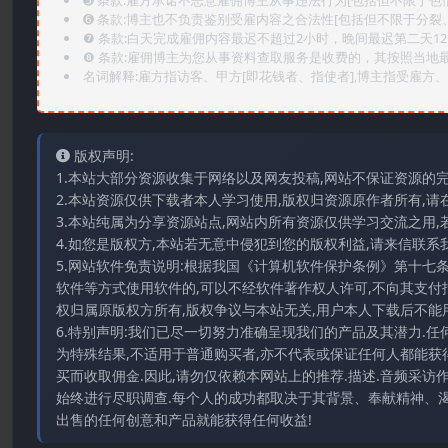
➏️ 条款:博主也不负责鉴别受雇内容之合法性[包括但不限于分裂
❼ 条款:白天完成雇佣内容最迟不超过2小时，晚间最迟第二天1
❽ 条款:雇佣博主为您从事资料查取服务是收费的，其按照当地
名词解释:雇方指访客、甲方[即花钱者、指使者],博主指受雇方、乙
版权声明:
1.本站大部分资源收集于网络以及网友投稿,网站不保证资源的
2.本站资源仅供下载者本人学习使用,版权归资源原作者所有,请
3.本站纯属为分享资源站点,网站内所有资源仅供学习交流之用,
4.如您是版权方,本站若无意中侵犯到您的版权利益,请来信联系我们E-
5.网站软件免责说明:根据我国《计算机软件保护条例》第十七
软件等方式使用软件的,可以不经软件著作权人许可,不向其支付
权归属原版权方所有,版权争议与本站无关,用户本人下载后不能用
6.特别声明:我们已尽一切努力准确呈现我们的产品及其潜力.
为特殊结果,不适用于普通购买者,亦不代表或保证任何人都能获
买而收取佣金.因此,请勿仅依赖本网站上的推荐.描述.音频采
始终进行尽职调查.每个人的成功都取决于其背景、奉献精神、渴
出售的任何创意和产品就能获得任何收益!