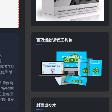
百万爆款课程工具包
关。
!
输或者存储
使用,版
和示例均
上的任何购
,您都应
您使用此处
封面成交术