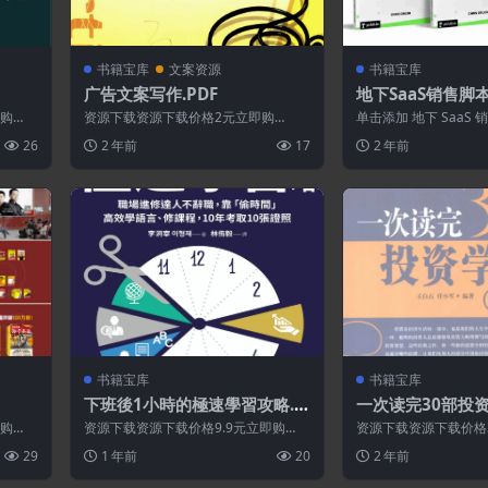
书籍宝库
文案资源
书籍宝库
广告文案写作.PDF
地下SaaS销售脚
书系列.PDF
即购
资源下载资源下载价格2元立即购
单击添加 地下 SaaS
买 或 ...
包括 10 个“随时可用”的
26
2 年前
17
2 年前
书籍宝库
书籍宝库
下班後1小時的極速學習攻略.P
一次读完30部投资
DF
即购
资源下载资源下载价格9.9元立即购
资源下载资源下载价格
买 或 &nb...
买 或 ...
29
1 年前
20
2 年前