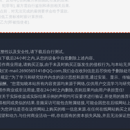
、犯罪等], 雇方需自行鉴别和承担相关后果.
2点前，对无法完成的雇佣要求会给予退款.
最低工资标准时薪计算所得.
方[即被指使者].
完整性以及安全性,请下载后自行测试。
在下载后24小时之内,从您的设备中自觉删除上述内容。
若作商业用途,请购买正版,由于未及时购买正版发生的侵权行为,与本站无
mail:2690565141@QQ.com,我们会在收到信息后尽快给予删除处理
条规定:“为了学习和研究软件内含的设计思想和原理,通过安装、显示、传
报酬。”您需知晓本站所有内容资源均来源于网络,仅供用户交流学习与研究
作商业或非法用途,需在24小时之内删除,否则后果均由用户承担责任!
任何关于实际收益或实际结果示例的声明均可应要求进行验证.所使用的推荐
得相同或类似的结果.音频采访可能包含附属链接,可能会因您在后续网站
访作为您评估是否在这些网站上购买的唯一信息来源.在任何在线网站购买之前
望和动力.与任何商业活动一样,存在固有的资本损失风险,并且无法保证