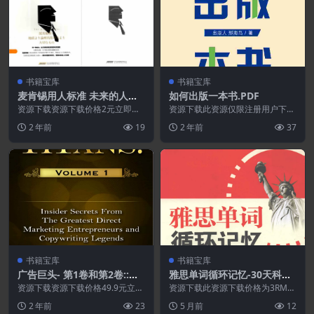
书籍宝库
书籍宝库
麦肯锡用人标准 未来的人才
如何出版一本书.PDF
标竿.PDF
资源下载资源下载价格2元立即购
资源下载此资源仅限注册用户下
买 或 ...
载，请先登录特别提醒:本网站不
2 年前
19
2 年前
37
保证所有资源永久更新资...
书籍宝库
书籍宝库
广告巨头- 第1卷和第2卷::内
雅思单词循环记忆-30天科学
部人员的秘密来自最伟大的营
循环记忆雅思词汇.PDF
资源下载资源下载价格49.9元立即
资源下载此资源下载价格为3RMB
销企业家和文案.PDF
购买 或 &n...
立即购买（VIP免费）立即升级特
2 年前
23
5 月前
12
别提醒:本网站不...