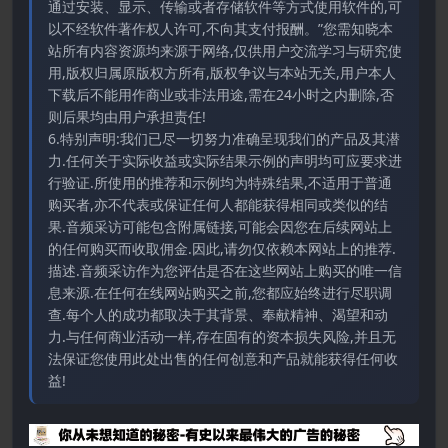
通过安装、显示、传输或者存储软件等方式使用软件的,可
以不经软件著作权人许可,不向其支付报酬。”您需知晓本
站所有内容资源均来源于网络,仅供用户交流学习与研究使
用,版权归属原版权方所有,版权争议与本站无关,用户本人
下载后不能用作商业或非法用途,需在24小时之内删除,否
则后果均由用户承担责任!
6.特别声明:我们已尽一切努力准确呈现我们的产品及其潜
力.任何关于实际收益或实际结果示例的声明均可应要求进
行验证.所使用的推荐和示例均为特殊结果,不适用于普通
购买者,亦不代表或保证任何人都能获得相同或类似的结
果.音频采访可能包含附属链接,可能会因您在后续网站上
的任何购买而收取佣金.因此,请勿仅依赖本网站上的推荐.
描述.音频采访作为您评估是否在这些网站上购买的唯一信
息来源.在任何在线网站购买之前,您都应始终进行尽职调
查.每个人的成功都取决于其背景、奉献精神、渴望和动
力.与任何商业活动一样,存在固有的资本损失风险,并且无
法保证您使用此处出售的任何创意和产品就能获得任何收
益!