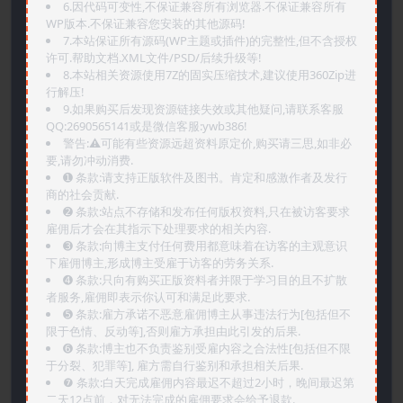
6.因代码可变性,不保证兼容所有浏览器.不保证兼容所有
WP版本.不保证兼容您安装的其他源码!
7.本站保证所有源码(WP主题或插件)的完整性,但不含授权
许可.帮助文档.XML文件/PSD/后续升级等!
8.本站相关资源使用7Z的固实压缩技术,建议使用360Zip进
行解压!
9.如果购买后发现资源链接失效或其他疑问,请联系客服
QQ:2690565141或是微信客服:ywb386!
警告:⚠️可能有些资源远超资料原定价,购买请三思,如非必
要,请勿冲动消费.
➊️ 条款:请支持正版软件及图书。肯定和感激作者及发行
商的社会贡献.
➋️ 条款:站点不存储和发布任何版权资料,只在被访客要求
雇佣后才会在其指示下处理要求的相关内容.
➌️ 条款:向博主支付任何费用都意味着在访客的主观意识
下雇佣博主,形成博主受雇于访客的劳务关系.
➍️ 条款:只向有购买正版资料者并限于学习目的且不扩散
者服务,雇佣即表示你认可和满足此要求.
➎ 条款:雇方承诺不恶意雇佣博主从事违法行为[包括但不
限于色情、反动等],否则雇方承担由此引发的后果.
➏️ 条款:博主也不负责鉴别受雇内容之合法性[包括但不限
于分裂、犯罪等], 雇方需自行鉴别和承担相关后果.
❼ 条款:白天完成雇佣内容最迟不超过2小时，晚间最迟第
二天12点前，对无法完成的雇佣要求会给予退款.