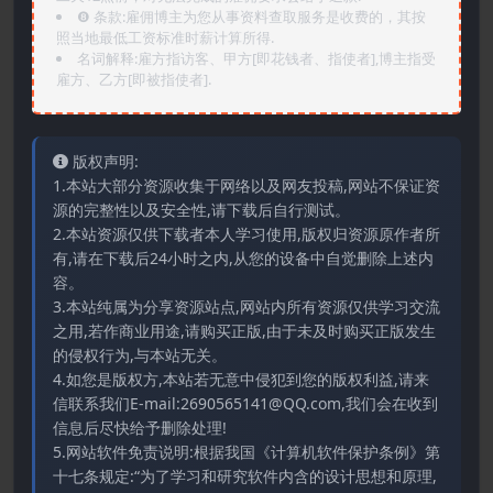
❽ 条款:雇佣博主为您从事资料查取服务是收费的，其按
照当地最低工资标准时薪计算所得.
名词解释:雇方指访客、甲方[即花钱者、指使者],博主指受
雇方、乙方[即被指使者].
版权声明:
1.本站大部分资源收集于网络以及网友投稿,网站不保证资
源的完整性以及安全性,请下载后自行测试。
2.本站资源仅供下载者本人学习使用,版权归资源原作者所
有,请在下载后24小时之内,从您的设备中自觉删除上述内
容。
3.本站纯属为分享资源站点,网站内所有资源仅供学习交流
之用,若作商业用途,请购买正版,由于未及时购买正版发生
的侵权行为,与本站无关。
4.如您是版权方,本站若无意中侵犯到您的版权利益,请来
信联系我们E-mail:2690565141@QQ.com,我们会在收到
信息后尽快给予删除处理!
5.网站软件免责说明:根据我国《计算机软件保护条例》第
十七条规定:“为了学习和研究软件内含的设计思想和原理,