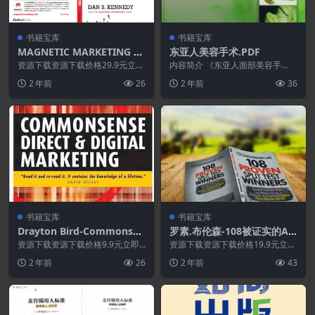
书籍宝库
书籍宝库
MAGNETIC MARKETING F
东亚人美容手术.PDF
OR DENTISTS
资源下载资源下载价格29.9元立即
内容简介 《东亚人面部美容手
购买特别提醒:本网站不保证所有
术》是一本针对东亚患者的独具特
2 年前
26
2 年前
36
资源永久更新资源...
色的美容手术指导专著。...
书籍宝库
书籍宝库
Drayton Bird-Commonsen
罗素.布伦森-108被证实的AB
se Direct and Digital Mark
测试,让你在赚更多钱
资源下载资源下载价格9.9元立即
资源下载资源下载价格19.9元立即
eting.PDF
购买 或 &nb...
购买 或 &n...
2 年前
26
2 年前
43