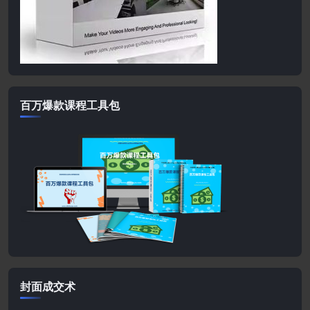
百万爆款课程工具包
封面成交术