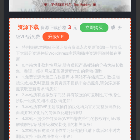
资源下载
3
资源下载价格
元
立即购买
或
升
级VIP后免费
升级VIP
特别提醒:本网站不保证所有资源永久更新资源!一般情况
下大部分资源包括WordPress主题和插件资源等随时都在更
新
0.本站为非盈利性网站,所有虚拟产品标注的价格为站长收
集、整理、维护网站正常运营所付出的劳动报酬!
1.免费资源为第三方数据库,本网站不存储第三方数据,链
接失效,会及时更新,免费资源不提供非会员服务,请勿添加客
服获取更新需求,请悉知!
2.本站所有虚拟数字商品,具有较强的可复制性,可传播性,
所以一经购买,概不退款,请悉知!
3.本站所有WP主题或插件的汉化均为官方完整源码汉化
而成并对汉化后的简体汉化进行测试!
4.本站不提供任何源码(WP主题或插件)的授权许可证/破
解或解密/后续升级和安装使用的相关服务!
5.本站所有资源,仅用作学习研究使用,请下载后24小时内
删除,支持正版,勿用作商业用途!