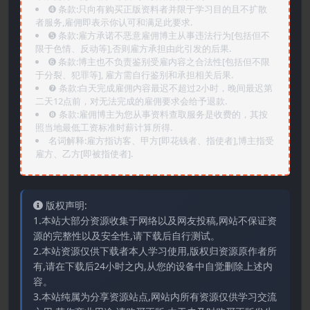
➍️ 条款:只向有购买正版资料者并限于学习目的且不扩散
者服务,雇佣即表示你认可和满足此要求.
➎ 条款:雇方承诺不恶意雇佣博主从事违法行为[包括但不
限于色情、反动等],否则雇方承担由此引发的后果.
➏️ 条款:博主也不负责鉴别受雇内容之合法性[包括但不限
于分裂、犯罪等], 雇方需自行鉴别和承担相关后果.
❼ 条款:白天完成雇佣内容最迟不超过2小时，晚间最迟第
二天12点前，对无法完成的雇佣要求会给予退款.
❽ 条款:雇佣博主为您从事资料查取服务是收费的，其按
照当地最低工资标准时薪计算所得.
名词解释:雇方指访客、甲方[即花钱者、指使者],博主指受
雇方、乙方[即被指使者].
版权声明:
1.本站大部分资源收集于网络以及网友投稿,网站不保证资
源的完整性以及安全性,请下载后自行测试。
2.本站资源仅供下载者本人学习使用,版权归资源原作者所
有,请在下载后24小时之内,从您的设备中自觉删除上述内
容。
3.本站纯属为分享资源站点,网站内所有资源仅供学习交流