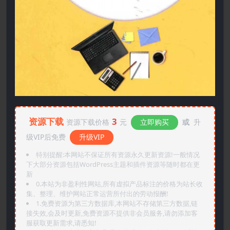
资源下载
3
资源下载价格
元
立即购买
或
升
级VIP后免费
升级VIP
特别提醒:本网站不保证所有资源永久更新资源!一般情况
下大部分资源包括WordPress主题和插件资源等随时都在更
新
0.本站为非盈利性网站,所有虚拟产品标注的价格为站长收
集、整理、维护网站正常运营所付出的劳动报酬!
1.免费资源为第三方数据库,本网站不存储第三方数据,链
接失效,会及时更新,免费资源不提供非会员服务,请勿添加客
服获取更新需求,请悉知!