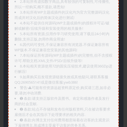
2.本站所有虚拟数字商品,具有较强的可复制性,可传播性,
所以一经购买,概不退款,请悉知!
3.本站所有WP主题或插件的汉化均为官方完整源码汉化
而成并对汉化后的简体汉化进行测试!
4.本站不提供任何源码(WP主题或插件)的授权许可证/破
解或解密/后续升级和安装使用的相关服务!
5.本站所有资源,仅用作学习研究使用,请下载后24小时内
删除,支持正版,勿用作商业用途!
6.因代码可变性,不保证兼容所有浏览器.不保证兼容所有
WP版本.不保证兼容您安装的其他源码!
7.本站保证所有源码(WP主题或插件)的完整性,但不含授权
许可.帮助文档.XML文件/PSD/后续升级等!
8.本站相关资源使用7Z的固实压缩技术,建议使用360Zip进
行解压!
9.如果购买后发现资源链接失效或其他疑问,请联系客服
QQ:2690565141或是微信客服:ywb386!
警告:⚠️可能有些资源远超资料原定价,购买请三思,如非必
要,请勿冲动消费.
➊️ 条款:请支持正版软件及图书。肯定和感激作者及发行
商的社会贡献.
➋️ 条款:站点不存储和发布任何版权资料,只在被访客要求
雇佣后才会在其指示下处理要求的相关内容.
➌️ 条款:向博主支付任何费用都意味着在访客的主观意识
下雇佣博主,形成博主受雇于访客的劳务关系.