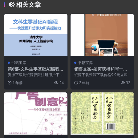
相关文章
书籍宝库
书籍宝库
第8部-文科生零基础AI编程:
销售文案-如何获得和写一封
快速提升想象力和实操能力
推荐信增加您的业务
资源下载此资源仅限注册用户下
资源下载资源下载价格9.9元立即
(共145页)
载，请先登录特别提醒:本网站不
购买特别提醒:本网站不保证所有
1 年前
24
2 年前
32
保证所有资源永久更新资...
资源永久更新资源!...