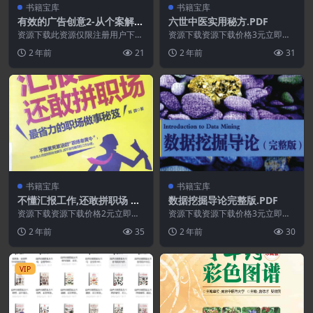
书籍宝库
书籍宝库
有效的广告创意2-从个案解剖
六世中医实用秘方.PDF
到行业解析.PDF
资源下载此资源仅限注册用户下
资源下载资源下载价格3元立即购
载，请先登录特别提醒:本网站不
买 或 ...
2 年前
21
2 年前
31
保证所有资源永久更新资...
书籍宝库
书籍宝库
不懂汇报工作,还敢拼职场 最
数据挖掘导论完整版.PDF
省力的职场做事秘笈.PDF
资源下载资源下载价格2元立即购
资源下载资源下载价格3元立即购
买 或 ...
买 或 ...
2 年前
35
2 年前
30
VIP