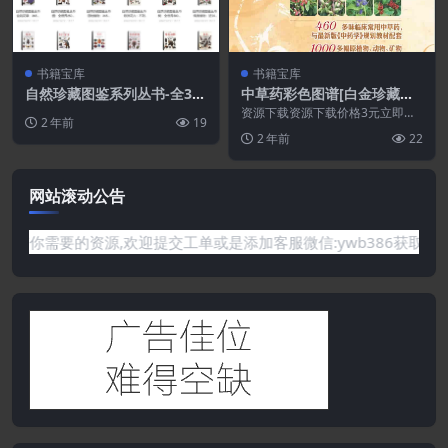
书籍宝库
书籍宝库
自然珍藏图鉴系列丛书-全30
中草药彩色图谱[白金珍藏版].
本PDF
PDF
资源下载资源下载价格3元立即购
2 年前
19
买 或 ...
2 年前
22
网站滚动公告
要的资源,欢迎提交工单或是添加客服微信:ywb386获取帮助！