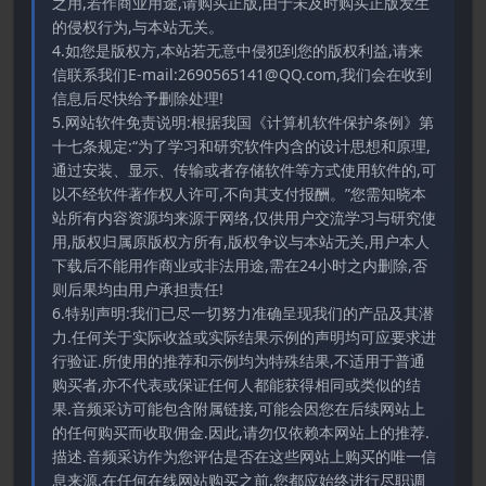
之用,若作商业用途,请购买正版,由于未及时购买正版发生
的侵权行为,与本站无关。
4.如您是版权方,本站若无意中侵犯到您的版权利益,请来
信联系我们E-mail:2690565141@QQ.com,我们会在收到
信息后尽快给予删除处理!
5.网站软件免责说明:根据我国《计算机软件保护条例》第
十七条规定:“为了学习和研究软件内含的设计思想和原理,
通过安装、显示、传输或者存储软件等方式使用软件的,可
以不经软件著作权人许可,不向其支付报酬。”您需知晓本
站所有内容资源均来源于网络,仅供用户交流学习与研究使
用,版权归属原版权方所有,版权争议与本站无关,用户本人
下载后不能用作商业或非法用途,需在24小时之内删除,否
则后果均由用户承担责任!
6.特别声明:我们已尽一切努力准确呈现我们的产品及其潜
力.任何关于实际收益或实际结果示例的声明均可应要求进
行验证.所使用的推荐和示例均为特殊结果,不适用于普通
购买者,亦不代表或保证任何人都能获得相同或类似的结
果.音频采访可能包含附属链接,可能会因您在后续网站上
的任何购买而收取佣金.因此,请勿仅依赖本网站上的推荐.
描述.音频采访作为您评估是否在这些网站上购买的唯一信
息来源.在任何在线网站购买之前,您都应始终进行尽职调