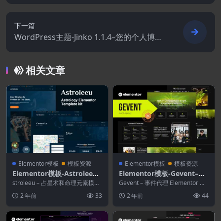
室Elementor模板套件
下一篇
WordPress主题-Jinko 1.1.4–您的个人博客
主题
相关文章
Elementor模板
模板资源
Elementor模板
模板资源
Elementor模板-Astroleeu–
Elementor模板-Gevent–事
占星术和命理元素模板套件
件代理Elementor模板工具
stroleeu – 占星术和命理元素模板
Gevent – 事件代理 Elementor 模
套件旨在满足律师事务所、律师事
包
板工具包。Gevent 拥有超...
2 年前
33
2 年前
44
务所、律...