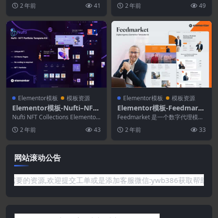
题 Elementor 模板套件。Re...
r模板套件
板工具包。Job Space 有 15 ...
2 年前
41
2 年前
49
Elementor模板
模板资源
Elementor模板
模板资源
Elementor模板-Nufti–NFT
Elementor模板-Feedmark
Collections Elementor模板
et–数字代理Elementor模板
Nufti NFT Collections Elementor
Feedmarket 是一个数字代理模板
工具包
Pro 模板工具...
工具包
套件，专为希望展示其工作、服务
2 年前
43
2 年前
33
和专业方式...
网站滚动公告
你需要的资源,欢迎提交工单或是添加客服微信:ywb386获取帮助