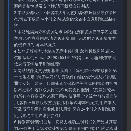
源的完整性以及安全性,请下载后自行测试。
2.本站资源仅供下载者本人学习使用,版权归资源原作者所
有,请在下载后24小时之内,从您的设备中自觉删除上述内
容。
3.本站纯属为分享资源站点,网站内所有资源仅供学习交流
之用,若作商业用途,请购买正版,由于未及时购买正版发生
的侵权行为,与本站无关。
4.如您是版权方,本站若无意中侵犯到您的版权利益,请来
信联系我们E-mail:2690565141@QQ.com,我们会在收到
信息后尽快给予删除处理!
5.网站软件免责说明:根据我国《计算机软件保护条例》第
十七条规定:“为了学习和研究软件内含的设计思想和原理,
通过安装、显示、传输或者存储软件等方式使用软件的,可
以不经软件著作权人许可,不向其支付报酬。”您需知晓本
站所有内容资源均来源于网络,仅供用户交流学习与研究使
用,版权归属原版权方所有,版权争议与本站无关,用户本人
下载后不能用作商业或非法用途,需在24小时之内删除,否
则后果均由用户承担责任!
6.特别声明:我们已尽一切努力准确呈现我们的产品及其潜
力.任何关于实际收益或实际结果示例的声明均可应要求进