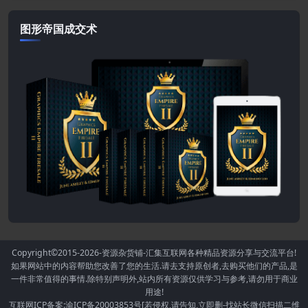
图形帝国成交术
Copyright©2015-2026
-资源杂货铺-汇集互联网各种精品资源分享与交流平台!
如果网站中的内容帮助您改善了您的生活.请去支持原创者,去购买他们的产品,是
一件非常值得的事情.除特别声明外,站内所有资源仅供学习与参考,请勿用于商业
用途!
互联网ICP备案:渝ICP备20003853号[若侵权,请告知,立即删-找站长微信扫描二维