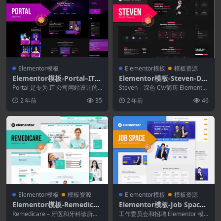
Elementor模板
Elementor模板
模板资源
Elementor模板-Portal–IT
Elementor模板-Steven-Dar
公司Elementor模板套件
k简历组合简历Elementor模
Portal 是专为 IT 公司网站设计的
Steven – 深色 CV/简历 Elementor
Elementor 模板套件！ 模板...
板套件
模板工具包。Steven...
2 年前
35
2 年前
46
Elementor模板
模板资源
Elementor模板
模板资源
Elementor模板-Remedicar
Elementor模板-Job Space–
e–牙医和牙科诊所模板套件
工作委员会和招聘Elemento
Remedicare – 牙医和牙科诊所主
工作委员会和招聘 Elementor 模