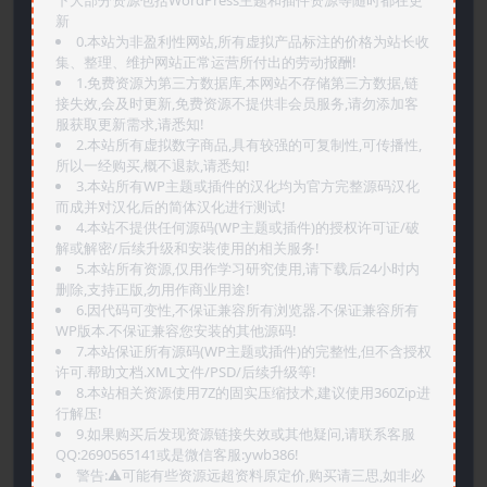
新
0.本站为非盈利性网站,所有虚拟产品标注的价格为站长收
集、整理、维护网站正常运营所付出的劳动报酬!
1.免费资源为第三方数据库,本网站不存储第三方数据,链
接失效,会及时更新,免费资源不提供非会员服务,请勿添加客
服获取更新需求,请悉知!
2.本站所有虚拟数字商品,具有较强的可复制性,可传播性,
所以一经购买,概不退款,请悉知!
3.本站所有WP主题或插件的汉化均为官方完整源码汉化
而成并对汉化后的简体汉化进行测试!
4.本站不提供任何源码(WP主题或插件)的授权许可证/破
解或解密/后续升级和安装使用的相关服务!
5.本站所有资源,仅用作学习研究使用,请下载后24小时内
删除,支持正版,勿用作商业用途!
6.因代码可变性,不保证兼容所有浏览器.不保证兼容所有
WP版本.不保证兼容您安装的其他源码!
7.本站保证所有源码(WP主题或插件)的完整性,但不含授权
许可.帮助文档.XML文件/PSD/后续升级等!
8.本站相关资源使用7Z的固实压缩技术,建议使用360Zip进
行解压!
9.如果购买后发现资源链接失效或其他疑问,请联系客服
QQ:2690565141或是微信客服:ywb386!
警告:⚠️可能有些资源远超资料原定价,购买请三思,如非必