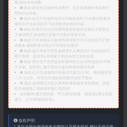
要,请勿冲动消费.
➊️ 条款:请支持正版软件及图书。肯定和感激作者及发行
商的社会贡献.
➋️ 条款:站点不存储和发布任何版权资料,只在被访客要求
雇佣后才会在其指示下处理要求的相关内容.
➌️ 条款:向博主支付任何费用都意味着在访客的主观意识
下雇佣博主,形成博主受雇于访客的劳务关系.
➍️ 条款:只向有购买正版资料者并限于学习目的且不扩散
者服务,雇佣即表示你认可和满足此要求.
➎ 条款:雇方承诺不恶意雇佣博主从事违法行为[包括但不
限于色情、反动等],否则雇方承担由此引发的后果.
➏️ 条款:博主也不负责鉴别受雇内容之合法性[包括但不限
于分裂、犯罪等], 雇方需自行鉴别和承担相关后果.
❼ 条款:白天完成雇佣内容最迟不超过2小时，晚间最迟第
二天12点前，对无法完成的雇佣要求会给予退款.
❽ 条款:雇佣博主为您从事资料查取服务是收费的，其按
照当地最低工资标准时薪计算所得.
名词解释:雇方指访客、甲方[即花钱者、指使者],博主指受
雇方、乙方[即被指使者].
版权声明:
1.本站大部分资源收集于网络以及网友投稿,网站不保证资