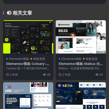
板套件
相关文章
Elementor模板
模板资源
Elementor模板
模板资源
Elementor模板-Coinary–区
Elementor模板-Malica–社
块链加密货币和比特币元素模
交媒体营销机构Elementor
Coinary 是一个现代的 Elementor
Malica – 社交媒体营销机构 Elem
板工具包
Pro 模板工具包，具有深色风...
模板套件
entor 模板工具包。Malica...
2 年前
46
2 年前
42