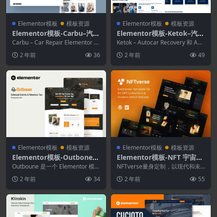
Elementor模板
模板资源
Elementor模板
模板资源
Elementor模板-Carbu–汽车
Elementor模板-Ketok–汽车
维修Elementor模板套件
细节和维修业务Elementor
Carbu – Car Repair Elementor Te
Ketok – Autocar Recovery 和 Aut
mplate Ki...
Pro模板套件
o Magic El...
2 年前
36
2 年前
49
Elementor模板
模板资源
Elementor模板
模板资源
Elementor模板-Outbone–
Elementor模板-NFT 宇宙未
Outbond活动和冒险之旅Ele
来派NFT投资组合Elemento
Outboune 是一个 Elementor 模板
NFTverse量身定制，以现代和未
mentor模板套件
套件，适用于 Adventur...
r模板工具包
来主义设计展示您的 NFT 系列。
2 年前
34
2 年前
55
只需单击一...