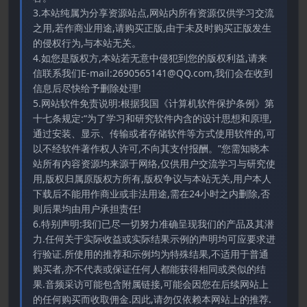
3.本站纯属为分享资源站点,网站内所有资源仅供学习交流
之用,若作商业用途,请购买正版,由于未及时购买正版发生
的侵权行为,与本站无关。
4.如您是版权方,本站若无意中侵犯到您的版权利益,请来
信联系我们E-mail:2690565141@QQ.com,我们会在收到
信息后尽快给予删除处理!
5.网站软件免责说明:根据我国《计算机软件保护条例》第
十七条规定:“为了学习和研究软件内含的设计思想和原理,
通过安装、显示、传输或者存储软件等方式使用软件的,可
以不经软件著作权人许可,不向其支付报酬。”您需知晓本
站所有内容资源均来源于网络,仅供用户交流学习与研究使
用,版权归属原版权方所有,版权争议与本站无关,用户本人
下载后不能用作商业或非法用途,需在24小时之内删除,否
则后果均由用户承担责任!
6.特别声明:我们已尽一切努力准确呈现我们的产品及其潜
力.任何关于实际收益或实际结果示例的声明均可应要求进
行验证.所使用的推荐和示例均为特殊结果,不适用于普通
购买者,亦不代表或保证任何人都能获得相同或类似的结
果.音频采访可能包含附属链接,可能会因您在后续网站上
的任何购买而收取佣金.因此,请勿仅依赖本网站上的推荐.