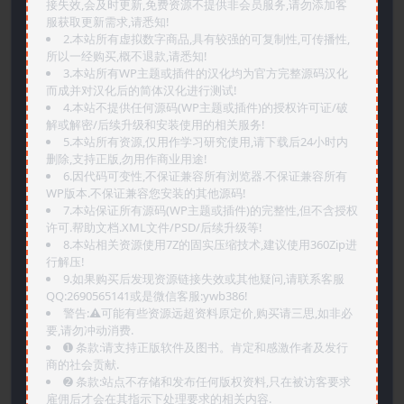
接失效,会及时更新,免费资源不提供非会员服务,请勿添加客
服获取更新需求,请悉知!
2.本站所有虚拟数字商品,具有较强的可复制性,可传播性,
所以一经购买,概不退款,请悉知!
3.本站所有WP主题或插件的汉化均为官方完整源码汉化
而成并对汉化后的简体汉化进行测试!
4.本站不提供任何源码(WP主题或插件)的授权许可证/破
解或解密/后续升级和安装使用的相关服务!
5.本站所有资源,仅用作学习研究使用,请下载后24小时内
删除,支持正版,勿用作商业用途!
6.因代码可变性,不保证兼容所有浏览器.不保证兼容所有
WP版本.不保证兼容您安装的其他源码!
7.本站保证所有源码(WP主题或插件)的完整性,但不含授权
许可.帮助文档.XML文件/PSD/后续升级等!
8.本站相关资源使用7Z的固实压缩技术,建议使用360Zip进
行解压!
9.如果购买后发现资源链接失效或其他疑问,请联系客服
QQ:2690565141或是微信客服:ywb386!
警告:⚠️可能有些资源远超资料原定价,购买请三思,如非必
要,请勿冲动消费.
➊️ 条款:请支持正版软件及图书。肯定和感激作者及发行
商的社会贡献.
➋️ 条款:站点不存储和发布任何版权资料,只在被访客要求
雇佣后才会在其指示下处理要求的相关内容.