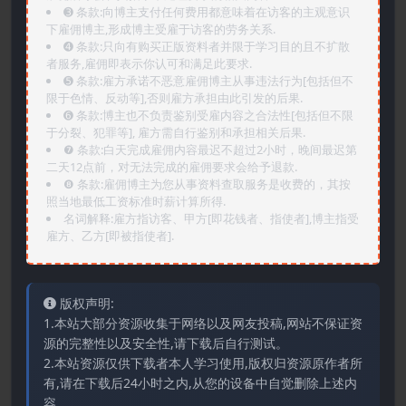
➌️ 条款:向博主支付任何费用都意味着在访客的主观意识
下雇佣博主,形成博主受雇于访客的劳务关系.
➍️ 条款:只向有购买正版资料者并限于学习目的且不扩散
者服务,雇佣即表示你认可和满足此要求.
➎ 条款:雇方承诺不恶意雇佣博主从事违法行为[包括但不
限于色情、反动等],否则雇方承担由此引发的后果.
➏️ 条款:博主也不负责鉴别受雇内容之合法性[包括但不限
于分裂、犯罪等], 雇方需自行鉴别和承担相关后果.
❼ 条款:白天完成雇佣内容最迟不超过2小时，晚间最迟第
二天12点前，对无法完成的雇佣要求会给予退款.
❽ 条款:雇佣博主为您从事资料查取服务是收费的，其按
照当地最低工资标准时薪计算所得.
名词解释:雇方指访客、甲方[即花钱者、指使者],博主指受
雇方、乙方[即被指使者].
版权声明:
1.本站大部分资源收集于网络以及网友投稿,网站不保证资
源的完整性以及安全性,请下载后自行测试。
2.本站资源仅供下载者本人学习使用,版权归资源原作者所
有,请在下载后24小时之内,从您的设备中自觉删除上述内
容。