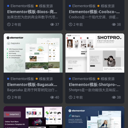
Elementor模板
模板资源
Elementor模板
模板资源
Elementor模板-Bixos–商业
Elementor模板-Coolsco–空
和数字代理模板套件
调加热和HVAC Elementor
如果您想为您的商业和数字代理商
Coolsco是一个现代空调、供暖和
或广告代理商制作终极网站，这里
Pro模板套件
HVAC 服务 Elementor 模板套...
2 年前
37
2 年前
38
是Bixos！. 这...
Elementor模板
模板资源
Elementor模板
模板资源
Elementor模板-Bagasaka–
Elementor模板-Shotpro–摄
阿育吠陀治疗和WooComm
影和作品集Elementor模板
Bagasaka 是用于阿育吠陀治疗和
Shotpro是一款功能强大且响应迅
erce商店Elementor Pro模
WooCommerce 商店网站的 El...
套件
速的摄影元素模板工具包。借助这
2 年前
40
2 年前
38
个 eleme...
板套件