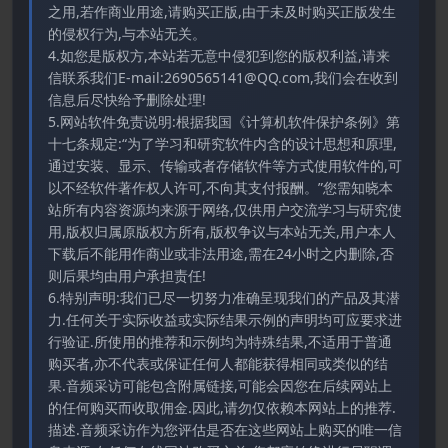
之用,若作商业用途,请购买正版,由于未及时购买正版发生
的侵权行为,与本站无关。
4.如您是版权方,本站若无意中侵犯到您的版权利益,请来
信联系我们E-mail:2690565141@QQ.com,我们会在收到
信息后尽快给予删除处理!
5.网站软件免责说明:根据我国《计算机软件保护条例》第
十七条规定:“为了学习和研究软件内含的设计思想和原理,
通过安装、显示、传输或者存储软件等方式使用软件的,可
以不经软件著作权人许可,不向其支付报酬。”您需知晓本
站所有内容资源均来源于网络,仅供用户交流学习与研究使
用,版权归属原版权方所有,版权争议与本站无关,用户本人
下载后不能用作商业或非法用途,需在24小时之内删除,否
则后果均由用户承担责任!
6.特别声明:我们已尽一切努力准确呈现我们的产品及其潜
力.任何关于实际收益或实际结果示例的声明均可应要求进
行验证.所使用的推荐和示例均为特殊结果,不适用于普通
购买者,亦不代表或保证任何人都能获得相同或类似的结
果.音频采访可能包含附属链接,可能会因您在后续网站上
的任何购买而收取佣金.因此,请勿仅依赖本网站上的推荐.
描述.音频采访作为您评估是否在这些网站上购买的唯一信