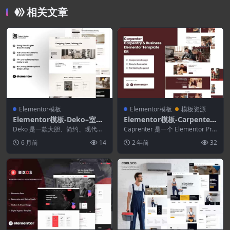
相关文章
Elementor模板
Elementor模板
模板资源
Elementor模板-Deko–室内
Elementor模板-Carpenter–
设计顾问Elementor模板套
Business Elementor Pro模
Deko 是一款大胆、简约、现代且
Caprenter 是一个 Elementor Pro
件
独特的 Elementor 套件，专为室
板套件
模板工具包，用于使用适用...
6 月前
14
2 年前
32
内设计...