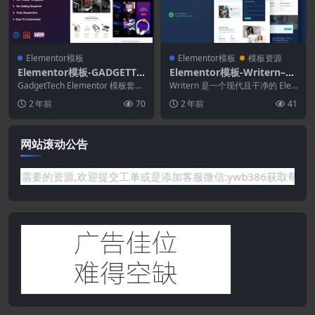
Elementor模板
Elementor模板
模板资源
Elementor模板-GADGETTE
Elementor模板-Writern–内
CH-电子小工具 WOOCOMM
容写作服务Elementor模板
GadgetTech Elementor 模板套件
Writern 是一个现代且干净的 Ele
ERCE ELEMENTOR PRO模
是一组预先设计的模板，用于构
工具包
mentor 模板工具包，非常适合那
2 年前
70
2 年前
41
建...
些...
板套件
网站滚动公告
你需要的资源,欢迎提交工单或是添加客服微信:ywb386获取帮助