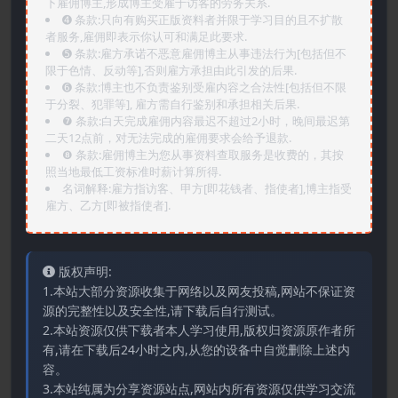
下雇佣博主,形成博主受雇于访客的劳务关系.
➍️ 条款:只向有购买正版资料者并限于学习目的且不扩散
者服务,雇佣即表示你认可和满足此要求.
➎ 条款:雇方承诺不恶意雇佣博主从事违法行为[包括但不
限于色情、反动等],否则雇方承担由此引发的后果.
➏️ 条款:博主也不负责鉴别受雇内容之合法性[包括但不限
于分裂、犯罪等], 雇方需自行鉴别和承担相关后果.
❼ 条款:白天完成雇佣内容最迟不超过2小时，晚间最迟第
二天12点前，对无法完成的雇佣要求会给予退款.
❽ 条款:雇佣博主为您从事资料查取服务是收费的，其按
照当地最低工资标准时薪计算所得.
名词解释:雇方指访客、甲方[即花钱者、指使者],博主指受
雇方、乙方[即被指使者].
版权声明:
1.本站大部分资源收集于网络以及网友投稿,网站不保证资
源的完整性以及安全性,请下载后自行测试。
2.本站资源仅供下载者本人学习使用,版权归资源原作者所
有,请在下载后24小时之内,从您的设备中自觉删除上述内
容。
3.本站纯属为分享资源站点,网站内所有资源仅供学习交流