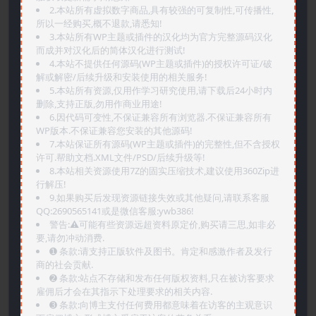
2.本站所有虚拟数字商品,具有较强的可复制性,可传播性,
所以一经购买,概不退款,请悉知!
3.本站所有WP主题或插件的汉化均为官方完整源码汉化
而成并对汉化后的简体汉化进行测试!
4.本站不提供任何源码(WP主题或插件)的授权许可证/破
解或解密/后续升级和安装使用的相关服务!
5.本站所有资源,仅用作学习研究使用,请下载后24小时内
删除,支持正版,勿用作商业用途!
6.因代码可变性,不保证兼容所有浏览器.不保证兼容所有
WP版本.不保证兼容您安装的其他源码!
7.本站保证所有源码(WP主题或插件)的完整性,但不含授权
许可.帮助文档.XML文件/PSD/后续升级等!
8.本站相关资源使用7Z的固实压缩技术,建议使用360Zip进
行解压!
9.如果购买后发现资源链接失效或其他疑问,请联系客服
QQ:2690565141或是微信客服:ywb386!
警告:⚠️可能有些资源远超资料原定价,购买请三思,如非必
要,请勿冲动消费.
➊️ 条款:请支持正版软件及图书。肯定和感激作者及发行
商的社会贡献.
➋️ 条款:站点不存储和发布任何版权资料,只在被访客要求
雇佣后才会在其指示下处理要求的相关内容.
➌️ 条款:向博主支付任何费用都意味着在访客的主观意识