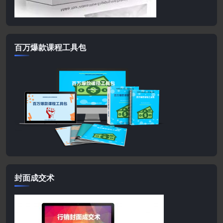
百万爆款课程工具包
封面成交术