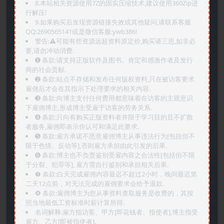
8.本站相关资源使用7Z的固实压缩技术,建议使用360Zip进
行解压!
9.如果购买后发现资源链接失效或其他疑问,请联系客服
QQ:2690565141或是微信客服:ywb386!
警告:⚠️可能有些资源远超资料原定价,购买请三思,如非必
要,请勿冲动消费.
➊️ 条款:请支持正版软件及图书。肯定和感激作者及发行
商的社会贡献.
➋️ 条款:站点不存储和发布任何版权资料,只在被访客要求
雇佣后才会在其指示下处理要求的相关内容.
➌️ 条款:向博主支付任何费用都意味着在访客的主观意识
下雇佣博主,形成博主受雇于访客的劳务关系.
➍️ 条款:只向有购买正版资料者并限于学习目的且不扩散
者服务,雇佣即表示你认可和满足此要求.
➎ 条款:雇方承诺不恶意雇佣博主从事违法行为[包括但不
限于色情、反动等],否则雇方承担由此引发的后果.
➏️ 条款:博主也不负责鉴别受雇内容之合法性[包括但不限
于分裂、犯罪等], 雇方需自行鉴别和承担相关后果.
❼ 条款:白天完成雇佣内容最迟不超过2小时，晚间最迟第
二天12点前，对无法完成的雇佣要求会给予退款.
❽ 条款:雇佣博主为您从事资料查取服务是收费的，其按
照当地最低工资标准时薪计算所得.
名词解释:雇方指访客、甲方[即花钱者、指使者],博主指受
雇方、乙方[即被指使者].