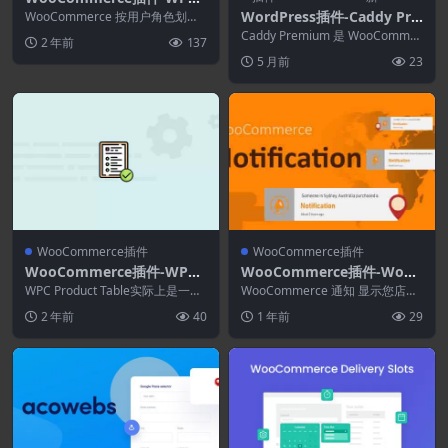
Price by User Role for Wo
WordPress插件-Caddy Pre
WooCommerce 按用户角色划分
oCommerce 2.1.0
的 WPC 价格对于拥有多供应商、
mium 3.0.1–更智能的WooC
Caddy Premium 是 WooCommer
2 年前
137
各种用户...
ommerce侧边购物车插件
ce 最佳的粘性 Ajax 侧...
5 月前
23
WooCommerce插件
WooCommerce插件
WooCommerce插件-WPC
WooCommerce插件-WooC
Product Table for WooCo
ommerce Notification 1.6.
WPC Product Table实际上是一个
WooCommerce 通知 显示您店面
mmerce 3.0.4
功能强大的插件，用于为在线商店
6–提高您的销售额
上的最新订单。它相当于一个繁忙
2 年前
40
1 年前
29
提供...
的在线商店...