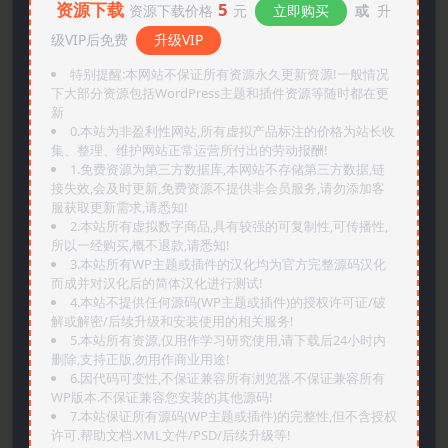
资源下载
5
资源下载价格
元
立即购买
或
升
级VIP后免费
升级VIP
特别提醒:本网站不保证所有资源永久更新资源!一般情况
下大部分资源包括WordPress主题和插件资源等随时都在更
新
0.本站为非盈利性网站,所有虚拟产品标注的价格为站长收
集、整理、维护网站正常运营所付出的劳动报酬!
1.免费资源为第三方数据库,本网站不存储第三方数据,链
接失效,会及时更新,免费资源不提供非会员服务,请勿添加客
服获取更新需求,请悉知!
2.本站所有虚拟数字商品,具有较强的可复制性,可传播性,
所以一经购买,概不退款,请悉知!
3.本站所有WP主题或插件的汉化均为官方完整源码汉化
而成并对汉化后的简体汉化进行测试!
4.本站不提供任何源码(WP主题或插件)的授权许可证/破
解或解密/后续升级和安装使用的相关服务!
5.本站所有资源,仅用作学习研究使用,请下载后24小时内
删除,支持正版,勿用作商业用途!
6.因代码可变性,不保证兼容所有浏览器.不保证兼容所有
WP版本.不保证兼容您安装的其他源码!
7.本站保证所有源码(WP主题或插件)的完整性,但不含授权
许可.帮助文档.XML文件/PSD/后续升级等!