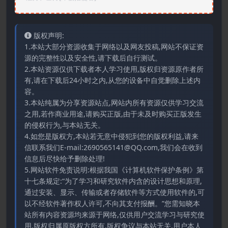
版权声明:
1.本站大部分资源收集于网络以及网友投稿,网站不保证资
源的完整性以及安全性,请下载后自行测试。
2.本站资源仅供下载者本人学习使用,版权归资源原作者所
有,请在下载后24小时之内,从您的设备中自觉删除上述内
容。
3.本站纯属为分享资源站点,网站内所有资源仅供学习交流
之用,若作商业用途,请购买正版,由于未及时购买正版发生
的侵权行为,与本站无关。
4.如您是版权方,本站若无意中侵犯到您的版权利益,请来
信联系我们E-mail:2690565141@QQ.com,我们会在收到
信息后尽快给予删除处理!
5.网站软件免责说明:根据我国《计算机软件保护条例》第
十七条规定:“为了学习和研究软件内含的设计思想和原理,
通过安装、显示、传输或者存储软件等方式使用软件的,可
以不经软件著作权人许可,不向其支付报酬。”您需知晓本
站所有内容资源均来源于网络,仅供用户交流学习与研究使
用,版权归属原版权方所有,版权争议与本站无关,用户本人