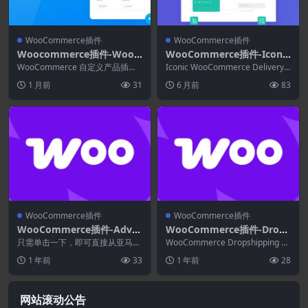
WooCommerce插件
WooCommerce插件
Woocommerce插件-Wooc
WooCommerce插件-Iconic
ommerce Custom Produc
WooCommerce Delivery S
WooCommerce 自定义产品插件
Iconic WooCommerce Delivery S
t Addons 5.4.7
是一款性能优化、轻量级且富有成
lots 2.12.0
lots,让客户可以在...
1 月前
31
6 月前
83
效的插件，它...
WooCommerce插件
WooCommerce插件
WooCommerce插件-Adva
WooCommerce插件-Drops
nced Product Importer &
hipping for WooCommerc
只需单击一下，即可直接从亚马
WooCommerce Dropshipping 旨
Affiliate for WooCommerc
逊、Aliexpress、eBay、沃尔玛和
e 5.2.0
在让 Dropshippin...
1 年前
33
1 年前
28
其他 1...
e 4.11.0
网站滚动公告