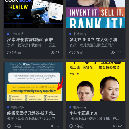
书籍宝库
书籍宝库
罗素.布伦森营销漏斗食谱
发明它.出售它.存入银行-将您
价值百万美元的想法变成现
资源下载资源下载价格19.9元立即
资源下载此资源仅限注册用户下
购买 或 &n...
实.PDF
载，请先登录特别提醒:本网站不
2 年前
23
2 年前
111
保证所有资源永久更新资...
书籍宝库
书籍宝库
终极反应提升武器-提升您的
华与华正道.PDF
反应.收入和利润.PDF
资源下载资源下载价格49.9元立即
资源下载此资源仅限注册用户下
购买特别提醒:本网站不保证所有
载，请先登录特别提醒:本网站不
1 年前
32
2 年前
42
资源永久更新资源...
保证所有...