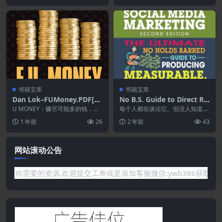
书籍宝库
书籍宝库
Dan Lok–FUMoney.PDF[想
No B.S. Guide to Direct Re
赚多少就赚多少,想怎么过就
sponse Social Media Mark
U MONEY：赚尽可能多的钱，过
每个人都在谈论它。但没人知道他
怎么过]
上你想要的生活！ 你厌倦了这种
eting: The Ultimate No Ho
们在说什么。 Social Media Exam
1 年前
26
2 年前
43
残酷的竞争吗？你...
i...
lds Barred Guide to Produ
cing Measurable, Monetiz
able Results with Social M
网站滚动公告
edia Marketing
是网站没有你需要的资源,欢迎提交工单或是添加客服微信:ywb38