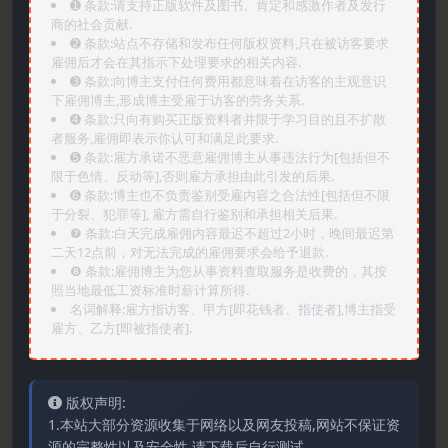
➊️ 条款:请支持正版软件及图书。肯定和感激作者及发行
商的社会贡献.
➋️ 条款:站点不存储和发布任何版权资料,只在被访客要求
雇佣后才会在其指示下处理要求的相关内容.
➌️ 条款:向博主支付任何费用都意味着在访客的主观意识
下雇佣博主,形成博主受雇于访客的劳务关系.
➍️ 条款:只向有购买正版资料者并限于学习目的且不扩散
者服务,雇佣即表示你认可和满足此要求.
➎ 条款:雇方承诺不恶意雇佣博主从事违法行为[包括但不
限于色情、反动等],否则雇方承担由此引发的后果.
➏️ 条款:博主也不负责鉴别受雇内容之合法性[包括但不限
于分裂、犯罪等], 雇方需自行鉴别和承担相关后果.
❼ 条款:白天完成雇佣内容最迟不超过2小时，晚间最迟第
二天12点前，对无法完成的雇佣要求会给予退款.
❽ 条款:雇佣博主为您从事资料查取服务是收费的，其按
照当地最低工资标准时薪计算所得.
名词解释:雇方指访客、甲方[即花钱者、指使者],博主指受
雇方、乙方[即被指使者].
版权声明:
1.本站大部分资源收集于网络以及网友投稿,网站不保证资
源的完整性以及安全性,请下载后自行测试。