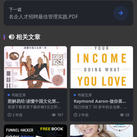
下一篇
名企人才招聘最佳管理实践.PDF
相关文章
书籍宝库
书籍宝库
图解易经:读懂中国文化第一
Raymond Aaron-做你喜欢
书白话图解速断版.PDF
做的事,收入翻倍.PDF
资源下载资源下载价格5元立即购
我已经做了 30 多年的企业家。在
买 或 ...
那些年里，随着科技行业的发展和
2 年前
187
2 年前
28
互联网的发展，我...