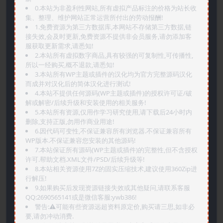
0.本站为非盈利性网站,所有虚拟产品标注的价格为站长收
集、整理、维护网站正常运营所付出的劳动报酬!
1.免费资源为第三方数据库,本网站不存储第三方数据,链
接失效,会及时更新,免费资源不提供非会员服务,请勿添加客
服获取更新需求,请悉知!
2.本站所有虚拟数字商品,具有较强的可复制性,可传播性,
所以一经购买,概不退款,请悉知!
3.本站所有WP主题或插件的汉化均为官方完整源码汉化
而成并对汉化后的简体汉化进行测试!
4.本站不提供任何源码(WP主题或插件)的授权许可证/破
解或解密/后续升级和安装使用的相关服务!
5.本站所有资源,仅用作学习研究使用,请下载后24小时内
删除,支持正版,勿用作商业用途!
6.因代码可变性,不保证兼容所有浏览器.不保证兼容所有
WP版本.不保证兼容您安装的其他源码!
7.本站保证所有源码(WP主题或插件)的完整性,但不含授权
许可.帮助文档.XML文件/PSD/后续升级等!
8.本站相关资源使用7Z的固实压缩技术,建议使用360Zip进
行解压!
9.如果购买后发现资源链接失效或其他疑问,请联系客服
QQ:2690565141或是微信客服:ywb386!
警告:⚠️可能有些资源远超资料原定价,购买请三思,如非必
要,请勿冲动消费.