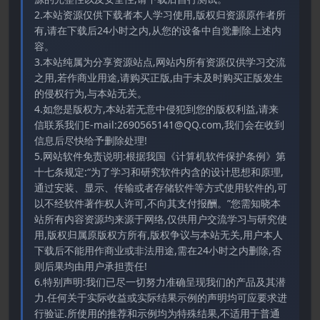
2.本站资源仅供下载者本人学习使用,版权归资源原作者所
有,请在下载后24小时之内,从您的设备中自觉删除上述内
容。
3.本站纯属为分享资源站点,网站内所有资源仅供学习交流
之用,若作商业用途,请购买正版,由于未及时购买正版发生
的侵权行为,与本站无关。
4.如您是版权方,本站若无意中侵犯到您的版权利益,请来
信联系我们E-mail:2690565141@QQ.com,我们会在收到
信息后尽快给予删除处理!
5.网站软件免责说明:根据我国《计算机软件保护条例》第
十七条规定:“为了学习和研究软件内含的设计思想和原理,
通过安装、显示、传输或者存储软件等方式使用软件的,可
以不经软件著作权人许可,不向其支付报酬。”您需知晓本
站所有内容资源均来源于网络,仅供用户交流学习与研究使
用,版权归属原版权方所有,版权争议与本站无关,用户本人
下载后不能用作商业或非法用途,需在24小时之内删除,否
则后果均由用户承担责任!
6.特别声明:我们已尽一切努力准确呈现我们的产品及其潜
力.任何关于实际收益或实际结果示例的声明均可应要求进
行验证.所使用的推荐和示例均为特殊结果,不适用于普通